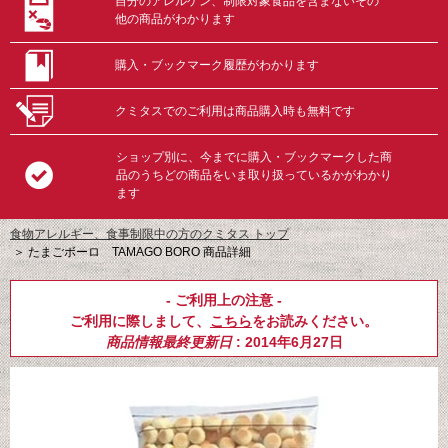
自分のアレルゲン、制限対象食品を含まないその
他の商品がわかります
購入・ブックマーク履歴がわかります
クミタスでのご利用は商品購入時も無料です
ショップ別に、今までに購入・ブックマークした商
品のうちどの商品をいま取り扱っているかがわかり
ます
食物アレルギー、食事制限中の方のクミタス トップ
＞
たまごボーロ TAMAGO BORO 商品詳細
- ご利用上の注意 -
ご利用に際しまして、
こちら
をお読みください。
商品情報最終更新日
: 2014年6月27日