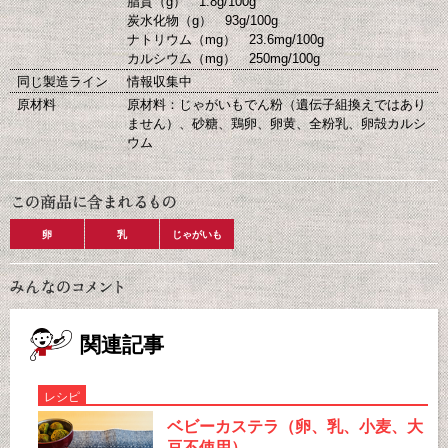
脂質（g） 1.8g/100g
炭水化物（g） 93g/100g
ナトリウム（mg） 23.6mg/100g
カルシウム（mg） 250mg/100g
同じ製造ライン
情報収集中
原材料
原材料：じゃがいもでん粉（遺伝子組換えではあり
ません）、砂糖、鶏卵、卵黄、全粉乳、卵殻カルシ
ウム
卵
乳
じゃがいも
関連記事
レシピ
ベビーカステラ（卵、乳、小麦、大
豆不使用）