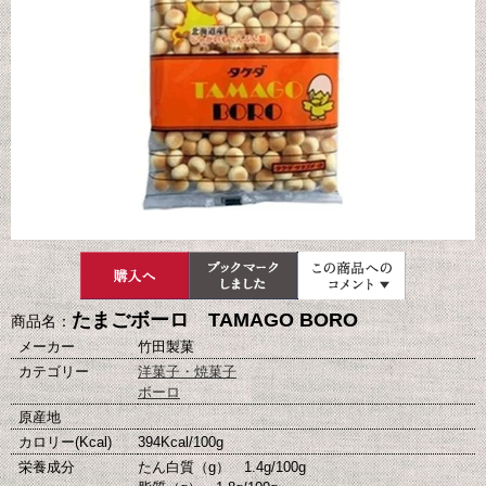
たまごボーロ TAMAGO BORO
商品名：
メーカー
竹田製菓
カテゴリー
洋菓子・焼菓子
ボーロ
原産地
カロリー(Kcal)
394Kcal/100g
栄養成分
たん白質（g） 1.4g/100g