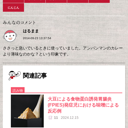
にんじん
はるまま
2014-09-23 13:37:54
ささっと急いでいるときに使っていました。アンパンマンのカレー
より薄味なのかな？という印象です。
関連記事
読み物
大豆による食物蛋白誘発胃腸炎
(FPIES)発症児における味噌による
反応例
11
2024.12.15