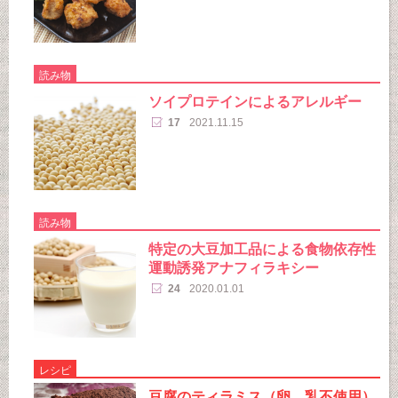
読み物
ソイプロテインによるアレルギー
17
2021.11.15
読み物
特定の大豆加工品による食物依存性
運動誘発アナフィラキシー
24
2020.01.01
レシピ
豆腐のティラミス（卵、乳不使用）