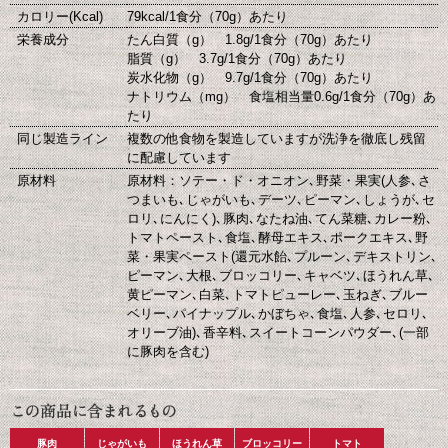
カロリー(Kcal)
79kcal/1食分（70g）あたり
栄養成分
たん白質（g） 1.8g/1食分（70g）あたり
脂質（g） 3.7g/1食分（70g）あたり
炭水化物（g） 9.7g/1食分（70g）あたり
ナトリウム（mg） 食塩相当量0.6g/1食分（70g）あ
たり
同じ製造ライン
複数の他食物を製造していますが洗浄を徹底し残留
に配慮しています
原材料
原材料：ソテー・ド・オニオン､野菜・果実(人参､さ
つまいも､じゃがいも､デーツ､ピーマン､しょうが､セ
ロリ､にんにく)､豚肉､なたね油､てん菜糖､カレー粉､
トマトペースト､食塩､酵母エキス､ポークエキス､野
菜・果実ペースト(還元水飴､プルーン､デキストリン､
ピーマン､大根､ブロッコリー､キャベツ､ほうれん草､
黄ピーマン､白菜､トマトピューレー､玉ねぎ､ブルー
ベリー､パイナップル､かぼちゃ､食塩､人参､セロリ､
オリーブ油)､香辛料､スイートコーンパウダー､(一部
に豚肉を含む)
豚肉
じゃがいも
ほうれん草
ブロッコリー
トマト