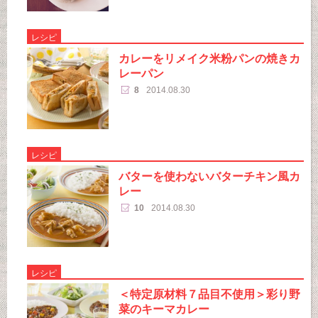
レシピ
カレーをリメイク米粉パンの焼きカ
レーパン
8
2014.08.30
レシピ
バターを使わないバターチキン風カ
レー
10
2014.08.30
レシピ
＜特定原材料７品目不使用＞彩り野
菜のキーマカレー