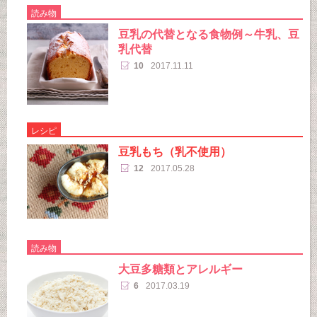
読み物
豆乳の代替となる食物例～牛乳、豆
乳代替
10
2017.11.11
レシピ
豆乳もち（乳不使用）
12
2017.05.28
読み物
大豆多糖類とアレルギー
6
2017.03.19