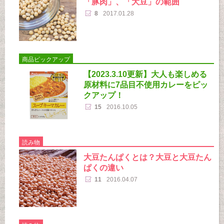
「豚肉」、「大豆」の範囲
8
2017.01.28
商品ピックアップ
【2023.3.10更新】大人も楽しめる
原材料に7品目不使用カレーをピッ
クアップ！
15
2016.10.05
読み物
大豆たんぱくとは？大豆と大豆たん
ぱくの違い
11
2016.04.07