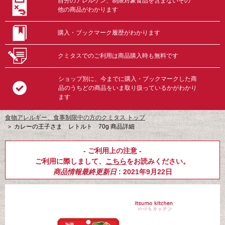
自分のアレルゲン、制限対象食品を含まないその
他の商品がわかります
購入・ブックマーク履歴がわかります
クミタスでのご利用は商品購入時も無料です
ショップ別に、今までに購入・ブックマークした商
品のうちどの商品をいま取り扱っているかがわかり
ます
食物アレルギー、食事制限中の方のクミタス トップ
＞
カレーの王子さま レトルト 70g 商品詳細
- ご利用上の注意 -
ご利用に際しまして、
こちら
をお読みください。
商品情報最終更新日
: 2021年9月22日