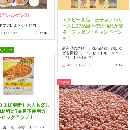
のアレルゲン①
エスビー食品 王子さまシリ
主要アレルゲンと傾向…
ーズに27品目不使用商品が登
場！プレゼントキャンペーン
2017.03.15
MORE
も！
新商品のご紹介。発売経緯・想いな
クアップ
ども掲載中。プレゼントキャンペー
ンは4月30日まで！…
44
2017.02.16
MORE
読み物
23.3.10更新】大人も楽し
原材料に7品目不使用カ
をピックアップ！
に卵、乳、小麦、えび、か