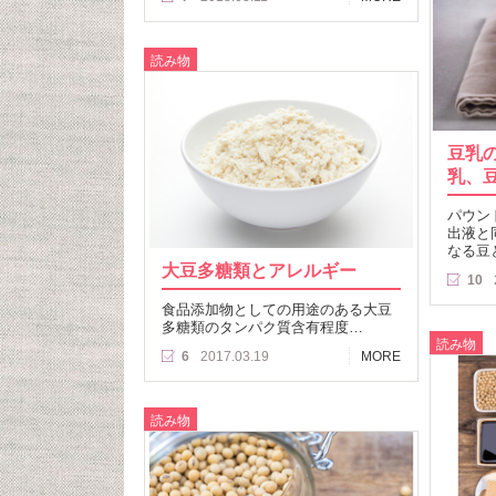
読み物
豆乳
乳、
パウン
出液と
なる豆
大豆多糖類とアレルギー
10
食品添加物としての用途のある大豆
多糖類のタンパク質含有程度…
読み物
6
2017.03.19
MORE
読み物