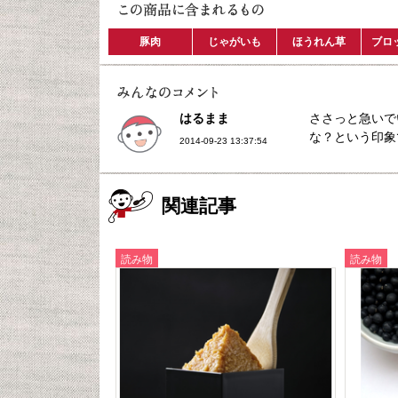
豚肉
じゃがいも
ほうれん草
ブロ
はるまま
ささっと急いで
な？という印象
2014-09-23 13:37:54
関連記事
読み物
読み物