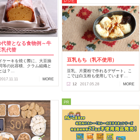
レシピ
の代替となる食物例～牛
豆乳代替
豆乳もち（乳不使用）
ドケーキを焼く際に、大豆抽
同等の比容積、クラム組織と
とは？…
豆乳、片栗粉で作れるデザート。こ
こでは白玉粉も使用しています…
2017.11.11
MORE
12
2017.05.28
MORE
PR