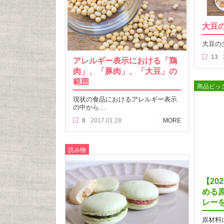
大豆
大豆の
13
アレルギー表示における「鶏
肉」、「豚肉」、「大豆」の
範囲
商品ピッ
現状の食品におけるアレルギー表示
の中から…
8
2017.01.28
MORE
読み物
【20
める
レー
原材料