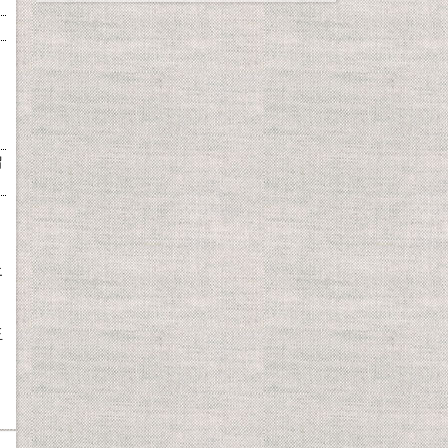
）
留
エ
キ
玉