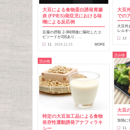
大豆による食物蛋白誘発胃腸
大豆
炎 (FPIES)発症児における味
での
噌による反応例
大豆外
レルギ
豆腐の摂取 2-3時間後に嘔吐したエ
ピソードが2回あり、…
13
11
2024.12.15
MORE
読み物
読み物
大豆
特定の大豆加工品による食物
加熱に
依存性運動誘発アナフィラキ
シー
11