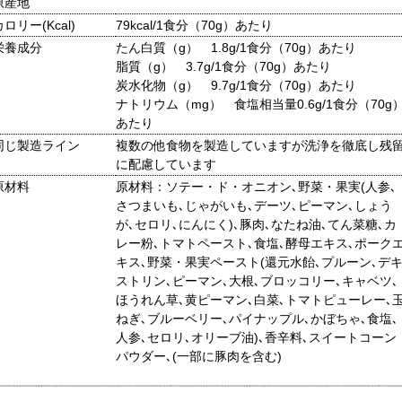
原産地
カロリー(Kcal)
79kcal/1食分（70g）あたり
栄養成分
たん白質（g） 1.8g/1食分（70g）あたり
脂質（g） 3.7g/1食分（70g）あたり
炭水化物（g） 9.7g/1食分（70g）あたり
ナトリウム（mg） 食塩相当量0.6g/1食分（70g
あたり
同じ製造ライン
複数の他食物を製造していますが洗浄を徹底し残
に配慮しています
原材料
原材料：ソテー・ド・オニオン､野菜・果実(人参､
さつまいも､じゃがいも､デーツ､ピーマン､しょう
が､セロリ､にんにく)､豚肉､なたね油､てん菜糖､カ
レー粉､トマトペースト､食塩､酵母エキス､ポーク
キス､野菜・果実ペースト(還元水飴､プルーン､デ
ストリン､ピーマン､大根､ブロッコリー､キャベツ､
ほうれん草､黄ピーマン､白菜､トマトピューレー､
ねぎ､ブルーベリー､パイナップル､かぼちゃ､食塩､
人参､セロリ､オリーブ油)､香辛料､スイートコーン
パウダー､(一部に豚肉を含む)