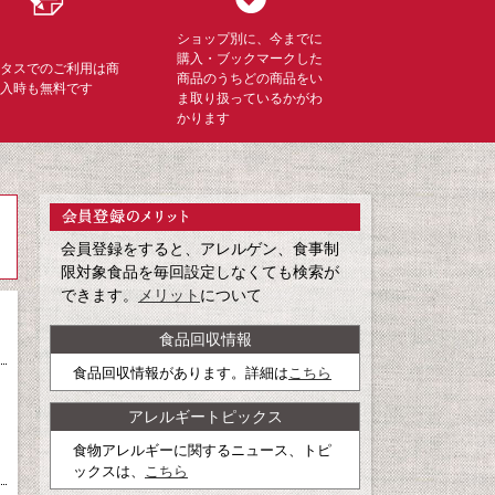
ショップ別に、今までに
購入・ブックマークした
ミタスでのご利用は商
商品のうちどの商品をい
購入時も無料です
ま取り扱っているかがわ
かります
会員登録をすると、アレルゲン、食事制
限対象食品を毎回設定しなくても検索が
できます。
メリット
について
食品回収情報
食品回収情報があります。詳細は
こちら
アレルギートピックス
食物アレルギーに関するニュース、トピ
ックスは、
こちら