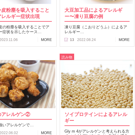
外皮粉塵を吸入すること
大豆加工品によるアレルギ
アレルギー症状出現
ー〜凍り豆腐の例
皮の粉塵を吸入することでア
凍り豆腐（こおりどうふ）によるア
ー症状を示したケース…
レルギー…
2023.11.06
MORE
13
2022.08.24
MORE
読み物
のアレルゲン②
ソイプロテインによるアレル
ギー
強いアレルゲンで…
Gly m 4がアレルゲンと考えられる方
2022.06.02
MORE