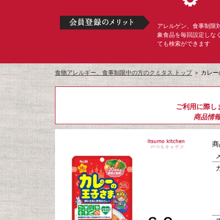
アレルゲン、食事制限
象食品を毎回設定しな
ても検索ができます
食物アレルギー、食事制限中の方のクミタス トップ
＞
カレー
ご利用に際し
商品情
商