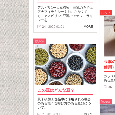
アスピリン+大豆煮物、豆乳のみでは
アナフィラキシーをおこさなくて
レシピ
も、アスピリン+豆乳でアナフィラキ
シーを…
24
2020.01.01
MORE
読み物
豆腐
使用
カラメ
ある豆
36
この豆はどんな豆？
菓子や加工食品中に使用される機会
読み物
のある様々な呼び方のある豆類につ
いて…
7
2018.03.11
MORE