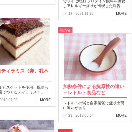
でソイ (大豆) プロテイン飲料を摂食
しアレルギー症状が出現した報告…
17
2021.11.15
MORE
読み物
のティラミス（卵、乳不
）
加熱条件による抗原性の違い
ルビスケットを使用し風味も
腐でつくるティラミス！…
～レトルト食品など
2019.07.08
MORE
レトルトの粥と自家製粥で症状出現
に違いがあり…
23
2019.05.04
MORE