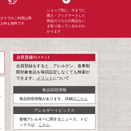
ショップ別に、今までに
購入・ブックマークした
ミタスでのご利用は商
商品のうちどの商品をい
購入時も無料です
ま取り扱っているかがわ
かります
会員登録をすると、アレルゲン、食事制
限対象食品を毎回設定しなくても検索が
できます。
メリット
について
食品回収情報
食品回収情報があります。詳細は
こちら
アレルギートピックス
食物アレルギーに関するニュース、トピ
ックスは、
こちら