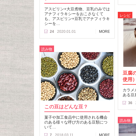
アスピリン+大豆煮物、豆乳のみでは
アナフィラキシーをおこさなくて
レシピ
も、アスピリン+豆乳でアナフィラキ
シーを…
24
2020.01.01
MORE
読み物
豆腐
使用
カラメ
ある豆
36
この豆はどんな豆？
菓子や加工食品中に使用される機会
読み物
のある様々な呼び方のある豆類につ
いて…
7
2018.03.11
MORE