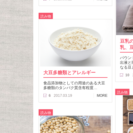
読み物
豆乳
乳、
パウン
出液と
なる豆
大豆多糖類とアレルギー
10
食品添加物としての用途のある大豆
多糖類のタンパク質含有程度…
読み物
6
2017.03.19
MORE
読み物