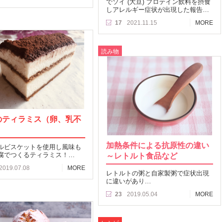
でソイ (大豆) プロテイン飲料を摂食
しアレルギー症状が出現した報告…
17
2021.11.15
MORE
読み物
のティラミス（卵、乳不
）
加熱条件による抗原性の違い
ルビスケットを使用し風味も
腐でつくるティラミス！…
～レトルト食品など
2019.07.08
MORE
レトルトの粥と自家製粥で症状出現
に違いがあり…
23
2019.05.04
MORE