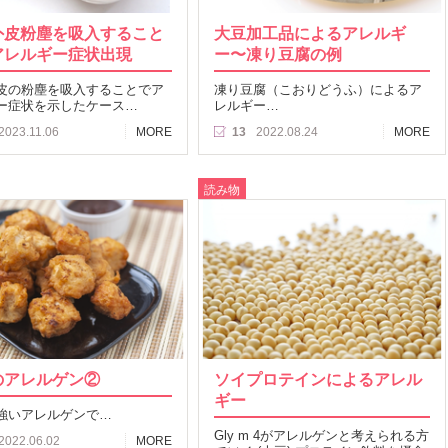
外皮粉塵を吸入すること
大豆加工品によるアレルギ
アレルギー症状出現
ー〜凍り豆腐の例
皮の粉塵を吸入することでア
凍り豆腐（こおりどうふ）によるア
ー症状を示したケース…
レルギー…
2023.11.06
MORE
13
2022.08.24
MORE
読み物
のアレルゲン②
ソイプロテインによるアレル
ギー
強いアレルゲンで…
Gly m 4がアレルゲンと考えられる方
2022.06.02
MORE