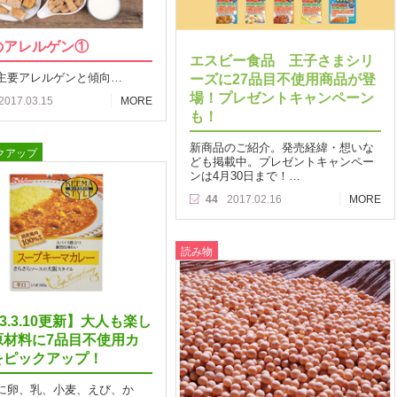
のアレルゲン①
エスビー食品 王子さまシリ
主要アレルゲンと傾向…
ーズに27品目不使用商品が登
場！プレゼントキャンペーン
2017.03.15
MORE
も！
新商品のご紹介。発売経緯・想いな
クアップ
ども掲載中。プレゼントキャンペー
ンは4月30日まで！…
44
2017.02.16
MORE
読み物
23.3.10更新】大人も楽し
原材料に7品目不使用カ
をピックアップ！
に卵、乳、小麦、えび、か