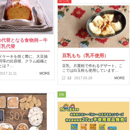
レシピ
の代替となる食物例～牛
豆乳代替
豆乳もち（乳不使用）
ドケーキを焼く際に、大豆抽
同等の比容積、クラム組織と
とは？…
豆乳、片栗粉で作れるデザート。こ
こでは白玉粉も使用しています…
2017.11.11
MORE
12
2017.05.28
MORE
PR