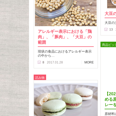
大豆
大豆の
13
アレルギー表示における「鶏
肉」、「豚肉」、「大豆」の
範囲
商品ピッ
現状の食品におけるアレルギー表示
の中から…
8
2017.01.28
MORE
読み物
【20
める
レー
原材料