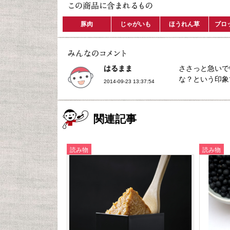
豚肉
じゃがいも
ほうれん草
ブロ
はるまま
ささっと急いで
な？という印象
2014-09-23 13:37:54
関連記事
読み物
読み物