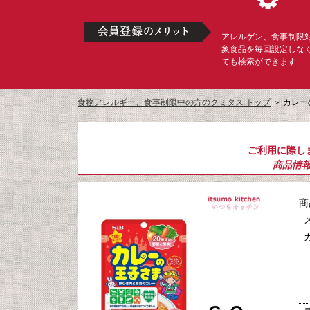
アレルゲン、食事制限
象食品を毎回設定しな
ても検索ができます
食物アレルギー、食事制限中の方のクミタス トップ
＞
カレー
ご利用に際し
商品情
商