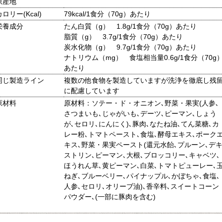
原産地
カロリー(Kcal)
79kcal/1食分（70g）あたり
栄養成分
たん白質（g） 1.8g/1食分（70g）あたり
脂質（g） 3.7g/1食分（70g）あたり
炭水化物（g） 9.7g/1食分（70g）あたり
ナトリウム（mg） 食塩相当量0.6g/1食分（70g
あたり
同じ製造ライン
複数の他食物を製造していますが洗浄を徹底し残
に配慮しています
原材料
原材料：ソテー・ド・オニオン､野菜・果実(人参､
さつまいも､じゃがいも､デーツ､ピーマン､しょう
が､セロリ､にんにく)､豚肉､なたね油､てん菜糖､カ
レー粉､トマトペースト､食塩､酵母エキス､ポーク
キス､野菜・果実ペースト(還元水飴､プルーン､デ
ストリン､ピーマン､大根､ブロッコリー､キャベツ､
ほうれん草､黄ピーマン､白菜､トマトピューレー､
ねぎ､ブルーベリー､パイナップル､かぼちゃ､食塩､
人参､セロリ､オリーブ油)､香辛料､スイートコーン
パウダー､(一部に豚肉を含む)