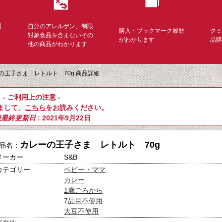
対
自分のアレルゲン、制限
購入・ブックマーク履歴
ク
く
対象食品を含まないその
がわかります
品
他の商品がわかります
の王子さま レトルト 70g 商品詳細
- ご利用上の注意 -
まして、
こちら
をお読みください。
報最終更新日
: 2021年9月22日
カレーの王子さま レトルト 70g
品名：
メーカー
S&B
カテゴリー
ベビー・ママ
カレー
1歳ごろから
7品目不使用
大豆不使用