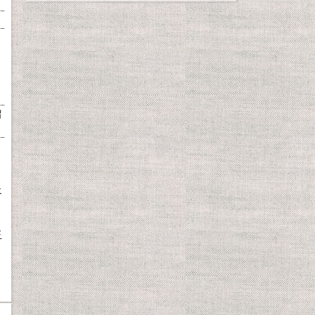
）
留
エ
キ
玉