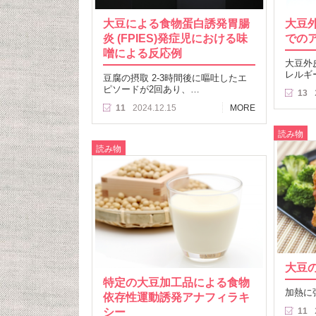
大豆による食物蛋白誘発胃腸
大豆
炎 (FPIES)発症児における味
での
噌による反応例
大豆外
レルギ
豆腐の摂取 2-3時間後に嘔吐したエ
ピソードが2回あり、…
13
11
2024.12.15
MORE
読み物
読み物
大豆
特定の大豆加工品による食物
加熱に
依存性運動誘発アナフィラキ
シー
11