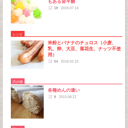
もある金平糖
19
2016.07.14
レシピ
米粉とバナナのチュロス（小麦、
乳、卵、大豆、落花生、ナッツ不使
用）
54
2016.02.10
読み物
各種めんの違い
9
2015.08.21