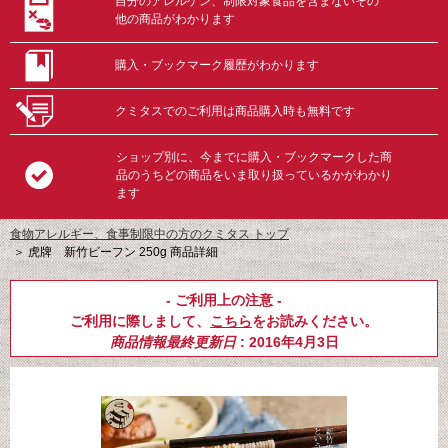
自分のアレルゲン、制限対象食品を含まないその
他の商品がわかります
購入・ブックマーク履歴がわかります
クミタスでのご利用は商品購入時も無料です
ショップ別に、今までに購入・ブックマークした商
品のうちどの商品をいま取り扱っているかがわかり
ます
食物アレルギー、食事制限中の方のクミタス トップ
＞
虎牌 新竹ビーフン 250g 商品詳細
- ご利用上の注意 -
ご利用に際しまして、
こちら
をお読みください。
商品情報最終更新日
: 2016年4月3日