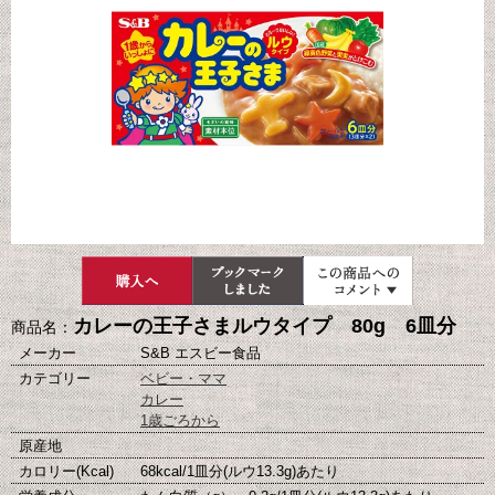
カレーの王子さまルウタイプ 80g 6皿分
商品名：
メーカー
S&B エスビー食品
カテゴリー
ベビー・ママ
カレー
1歳ごろから
原産地
カロリー(Kcal)
68kcal/1皿分(ルウ13.3g)あたり