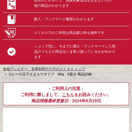
自分のアレルゲン、制限対象食品を含まないその
他の商品がわかります
購入・ブックマーク履歴がわかります
クミタスでのご利用は商品購入時も無料です
ショップ別に、今までに購入・ブックマークした商
品のうちどの商品をいま取り扱っているかがわかり
ます
食物アレルギー、食事制限中の方のクミタス トップ
＞
カレーの王子さまルウタイプ 80g 6皿分 商品詳細
- ご利用上の注意 -
ご利用に際しまして、
こちら
をお読みください。
商品情報最終更新日
: 2024年8月29日