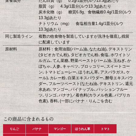
栄養成分
たん白質（g） 0.2g/1皿分(ルウ13.3g)あたり
脂質（g） 4.3g/1皿分(ルウ13.3g)あたり
炭水化物（g） 糖質6.8g、食物繊維0.4g/1皿分(ルウ
13.3g)あたり
ナトリウム（mg） 食塩相当量1.4g/1皿分(ルウ
13.3g)あたり
同じ製造ライン
複数の他食物を製造していますが洗浄を徹底し残留
に配慮しています
原材料
原材料：食用油脂(パーム油､なたね油)､デキストリン
(タピオカでん粉)､タピオカでん粉､食塩､ホワイトソ
ルガム､てん菜糖､野菜ペースト(パーム油､玉ねぎ､か
ぼちゃ､人参､キャベツ､ブロッコリー､スイートコー
ン､トマトピューレー､ほうれん草､アスパラガス､ケ
ール)､カレー粉､白菜エキスパウダー､酵母エキスパウ
ダー､フルーツペースト(なたね油､デキストリン､還元
水あめ､マンゴー､パイナップル､パッションフルー
ツ､リンゴ､バナナ)／着色料(カラメル色素､パプリカ
色素)､香料､(一部にバナナ・りんごを含む
りんご
バナナ
マンゴー
ほうれん草
トマト