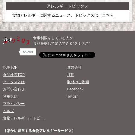
アレルギートピックス
食物アレルギーに関するニュース、トピックスは、
こちら
食事制限をしている人が
食品を探して購入できる“クミタス”
58,354
記事TOP
運営会社
食品検索TOP
採用
クミタスとは
取材のご依頼
お問い合わせ
Facebook
利用規約
Twitter
プライバシー
ヘルプ
食物アレルギー/アトピー
【ほかに運営する食物アレルギーサービス】