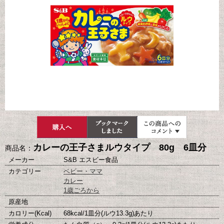
カレーの王子さまルウタイプ 80g 6皿分
商品名：
メーカー
S&B エスビー食品
カテゴリー
ベビー・ママ
カレー
1歳ごろから
原産地
カロリー(Kcal)
68kcal/1皿分(ルウ13.3g)あたり