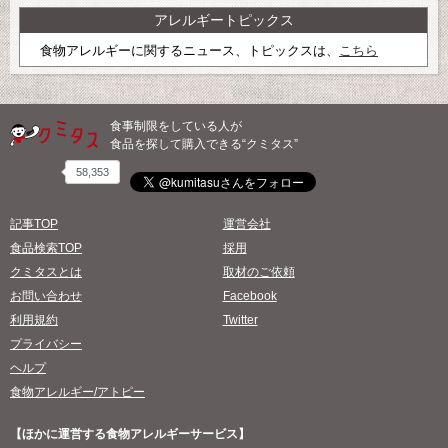
アレルギートピックス
食物アレルギーに関するニュース、トピックスは、
こちら
食事制限をしている人が
食品を探して購入できる“クミタス”
58,353
記事TOP
運営会社
食品検索TOP
採用
クミタスとは
取材のご依頼
お問い合わせ
Facebook
利用規約
Twitter
プライバシー
ヘルプ
食物アレルギー/アトピー
【ほかに運営する食物アレルギーサービス】