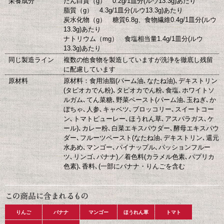
栄養成分
たん白質（g） 0.2g/1皿分(ルウ13.3g)あたり
脂質（g） 4.3g/1皿分(ルウ13.3g)あたり
炭水化物（g） 糖質6.8g、食物繊維0.4g/1皿分(ルウ
13.3g)あたり
ナトリウム（mg） 食塩相当量1.4g/1皿分(ルウ
13.3g)あたり
同じ製造ライン
複数の他食物を製造していますが洗浄を徹底し残留
に配慮しています
原材料
原材料：食用油脂(パーム油､なたね油)､デキストリン
(タピオカでん粉)､タピオカでん粉､食塩､ホワイトソ
ルガム､てん菜糖､野菜ペースト(パーム油､玉ねぎ､か
ぼちゃ､人参､キャベツ､ブロッコリー､スイートコー
ン､トマトピューレー､ほうれん草､アスパラガス､ケ
ール)､カレー粉､白菜エキスパウダー､酵母エキスパウ
ダー､フルーツペースト(なたね油､デキストリン､還元
水あめ､マンゴー､パイナップル､パッションフルー
ツ､リンゴ､バナナ)／着色料(カラメル色素､パプリカ
色素)､香料､(一部にバナナ・りんごを含む
りんご
バナナ
マンゴー
ほうれん草
トマト