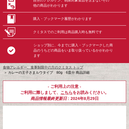
自分のアレルゲン、制限対象食品を含まないその
他の商品がわかります
購入・ブックマーク履歴がわかります
クミタスでのご利用は商品購入時も無料です
ショップ別に、今までに購入・ブックマークした商
品のうちどの商品をいま取り扱っているかがわかり
ます
食物アレルギー、食事制限中の方のクミタス トップ
＞
カレーの王子さまルウタイプ 80g 6皿分 商品詳細
- ご利用上の注意 -
ご利用に際しまして、
こちら
をお読みください。
商品情報最終更新日
: 2024年8月29日