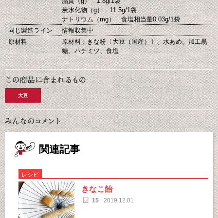
脂質（g） 1.8g/1袋
炭水化物（g） 11.5g/1袋
ナトリウム（mg） 食塩相当量0.03g/1袋
同じ製造ライン
情報収集中
原材料
原材料：きな粉〔大豆（国産）〕、水あめ、加工黒
糖、ハチミツ、食塩
大豆
関連記事
レシピ
きなこ飴
15
2019.12.01