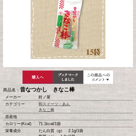
昔なつかし きなこ棒
商品名：
メーカー
鈴ノ屋
カテゴリー
和スイーツ・あん
きなこ棒
原産地
カロリー(Kcal)
71.1kcal/1袋
栄養成分
たん白質（g） 2.1g/1袋