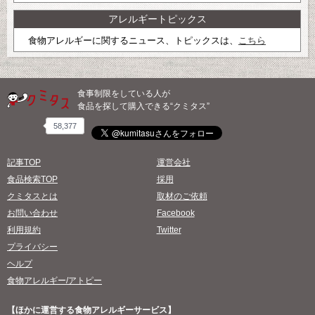
アレルギートピックス
食物アレルギーに関するニュース、トピックスは、
こちら
食事制限をしている人が
食品を探して購入できる“クミタス”
58,377
記事TOP
運営会社
食品検索TOP
採用
クミタスとは
取材のご依頼
お問い合わせ
Facebook
利用規約
Twitter
プライバシー
ヘルプ
食物アレルギー/アトピー
【ほかに運営する食物アレルギーサービス】