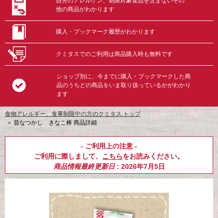
自分のアレルゲン、制限対象食品を含まないその
他の商品がわかります
購入・ブックマーク履歴がわかります
クミタスでのご利用は商品購入時も無料です
ショップ別に、今までに購入・ブックマークした商
品のうちどの商品をいま取り扱っているかがわかり
ます
食物アレルギー、食事制限中の方のクミタス トップ
＞
昔なつかし きなこ棒 商品詳細
- ご利用上の注意 -
ご利用に際しまして、
こちら
をお読みください。
商品情報最終更新日
: 2026年7月5日