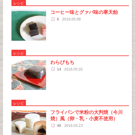
レシピ
コーヒー味とグァバ味の寒天飴
6
2016.05.09
レシピ
わらびもち
14
2016.05.02
レシピ
フライパンで米粉の大判焼（今川
焼）風（卵・乳・小麦不使用）
40
2016.03.23