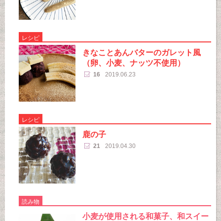
レシピ
きなことあんバターのガレット風
（卵、小麦、ナッツ不使用）
16
2019.06.23
レシピ
鹿の子
21
2019.04.30
読み物
小麦が使用される和菓子、和スイー