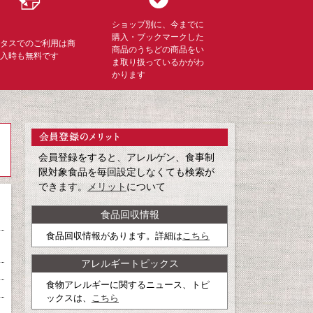
ショップ別に、今までに
購入・ブックマークした
ミタスでのご利用は商
商品のうちどの商品をい
購入時も無料です
ま取り扱っているかがわ
かります
会員登録をすると、アレルゲン、食事制
限対象食品を毎回設定しなくても検索が
できます。
メリット
について
食品回収情報
食品回収情報があります。詳細は
こちら
アレルギートピックス
食物アレルギーに関するニュース、トピ
ックスは、
こちら