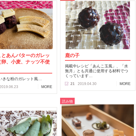
ことあんバターのガレッ
鹿の子
（卵、小麦、ナッツ不使
掲載中レシピ「あんこ玉風」、「水
無月」とも共通に使用する材料でつ
くっています…
いきな粉のガレット風…
21
2019.04.30
MORE
2019.06.23
MORE
読み物