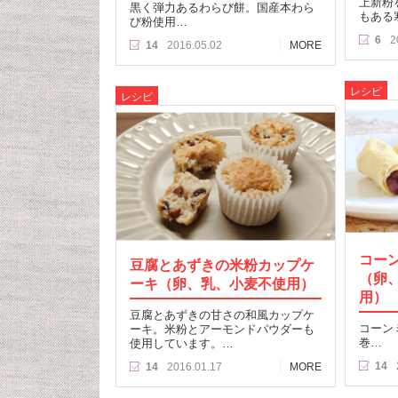
上新粉
黒く弾力あるわらび餅。国産本わら
もある
び粉使用…
6
2
14
2016.05.02
MORE
レシピ
レシピ
コー
豆腐とあずきの米粉カップケ
（卵
ーキ（卵、乳、小麦不使用）
用）
豆腐とあずきの甘さの和風カップケ
コーン
ーキ。米粉とアーモンドパウダーも
巻…
使用しています。…
14
14
2016.01.17
MORE