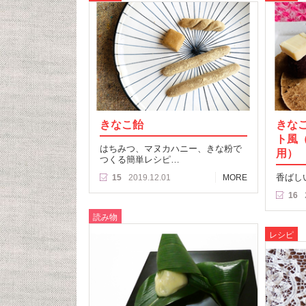
きなこ飴
きな
ト風
はちみつ、マヌカハニー、きな粉で
用）
つくる簡単レシピ…
香ばし
15
2019.12.01
MORE
16
読み物
レシピ