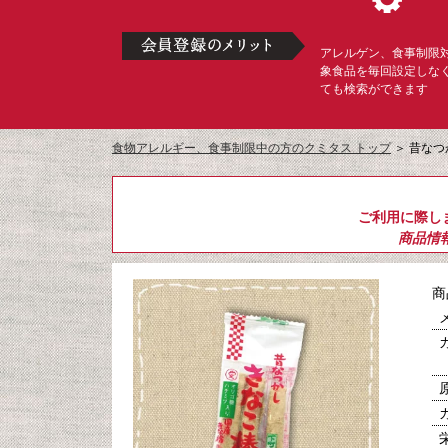
アレルゲン、食事制限
象食品を毎回設定しな
ても検索ができます
食物アレルギー、食事制限中の方のクミタス トップ
＞
昔なつ
ご利用に際し
商品情
商