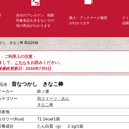
対
自分のアレルゲン、制限
購入・ブックマーク履歴
ク
く
対象食品を含まないその
がわかります
品
他の商品がわかります
かし きなこ棒 商品詳細
- ご利用上の注意 -
まして、
こちら
をお読みください。
報最終更新日
: 2026年7月5日
昔なつかし きなこ棒
品名：
メーカー
鈴ノ屋
カテゴリー
和スイーツ・あん
きなこ棒
原産地
カロリー(Kcal)
71.1kcal/1袋
栄養成分
たん白質（g） 2.1g/1袋