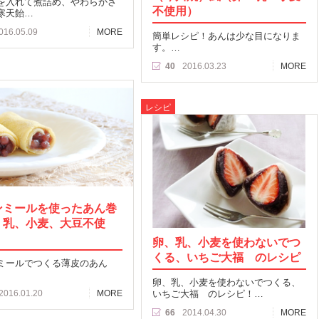
を入れて煮詰め、やわらかさ
不使用）
寒天飴…
016.05.09
MORE
簡単レシピ！あんは少な目になりま
す。…
40
2016.03.23
MORE
レシピ
ンミールを使ったあん巻
、乳、小麦、大豆不使
卵、乳、小麦を使わないでつ
くる、いちご大福 のレシピ
ミールでつくる薄皮のあん
卵、乳、小麦を使わないでつくる、
2016.01.20
MORE
いちご大福 のレシピ！…
66
2014.04.30
MORE