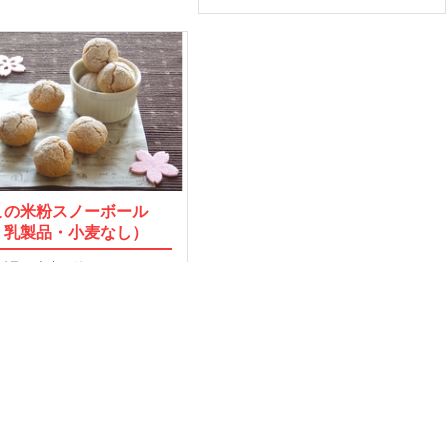
この米粉スノーボール
・乳製品・小麦なし）
製品・小麦を使わないでつく
なこの米粉スノーボール…
2014.03.21
MORE
OP
運営会社
Facebook
索TOP
採用
Twitter
タスとは
取材のご依頼