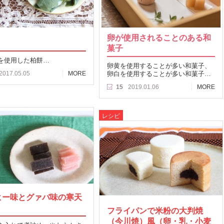
卵が使用されることのある和
菓子
を使用した柏餅…
卵黄を使用することが多い和菓子、
2017.05.05
MORE
卵白を使用することが多い和菓子…
15
2019.01.06
MORE
レシピ
ヒー味とグァバ味の寒天
フライパンで米粉の大判焼
（今川焼）風（卵・乳・小麦