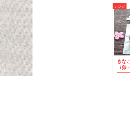
レシピ
きな
（卵
卵・乳
る、き
20
記事T
食品検
クミ