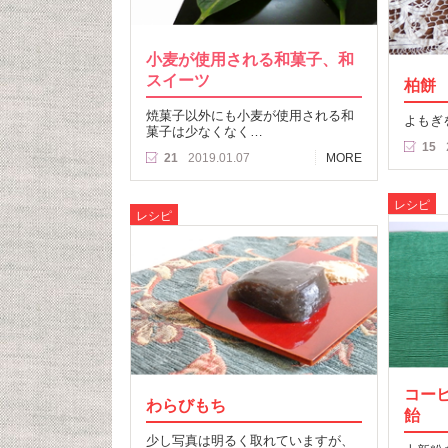
小麦が使用される和菓子、和
スイーツ
柏餅
焼菓子以外にも小麦が使用される和
よもぎ
菓子は少なくなく…
15
21
2019.01.07
MORE
レシピ
レシピ
コー
わらびもち
飴
少し写真は明るく取れていますが、