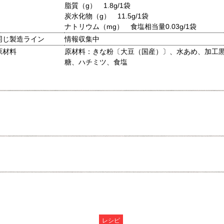
脂質（g） 1.8g/1袋
炭水化物（g） 11.5g/1袋
ナトリウム（mg） 食塩相当量0.03g/1袋
同じ製造ライン
情報収集中
原材料
原材料：きな粉〔大豆（国産）〕、水あめ、加工
糖、ハチミツ、食塩
レシピ