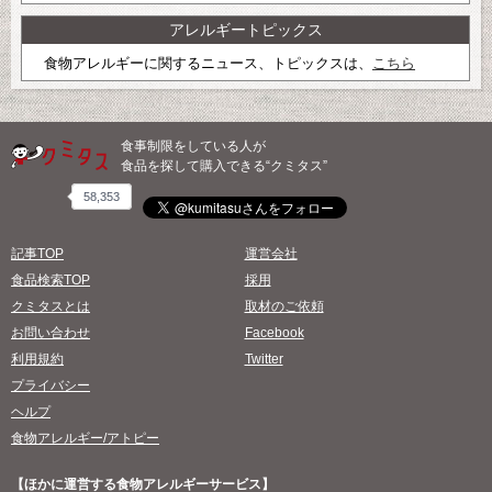
アレルギートピックス
食物アレルギーに関するニュース、トピックスは、
こちら
食事制限をしている人が
食品を探して購入できる“クミタス”
58,353
記事TOP
運営会社
食品検索TOP
採用
クミタスとは
取材のご依頼
お問い合わせ
Facebook
利用規約
Twitter
プライバシー
ヘルプ
食物アレルギー/アトピー
【ほかに運営する食物アレルギーサービス】