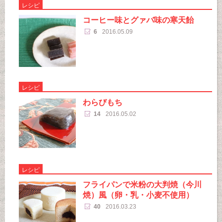
レシピ
コーヒー味とグァバ味の寒天飴
6
2016.05.09
レシピ
わらびもち
14
2016.05.02
レシピ
フライパンで米粉の大判焼（今川
焼）風（卵・乳・小麦不使用）
40
2016.03.23