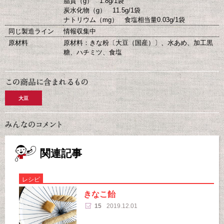
脂質（g） 1.8g/1袋
炭水化物（g） 11.5g/1袋
ナトリウム（mg） 食塩相当量0.03g/1袋
同じ製造ライン
情報収集中
原材料
原材料：きな粉〔大豆（国産）〕、水あめ、加工黒
糖、ハチミツ、食塩
大豆
関連記事
レシピ
きなこ飴
15
2019.12.01