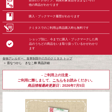
自分のアレルゲン、制限対象食品を含まないその
他の商品がわかります
購入・ブックマーク履歴がわかります
クミタスでのご利用は商品購入時も無料です
ショップ別に、今までに購入・ブックマークした商
品のうちどの商品をいま取り扱っているかがわかり
ます
食物アレルギー、食事制限中の方のクミタス トップ
＞
昔なつかし きなこ棒 商品詳細
- ご利用上の注意 -
ご利用に際しまして、
こちら
をお読みください。
商品情報最終更新日
: 2026年7月5日