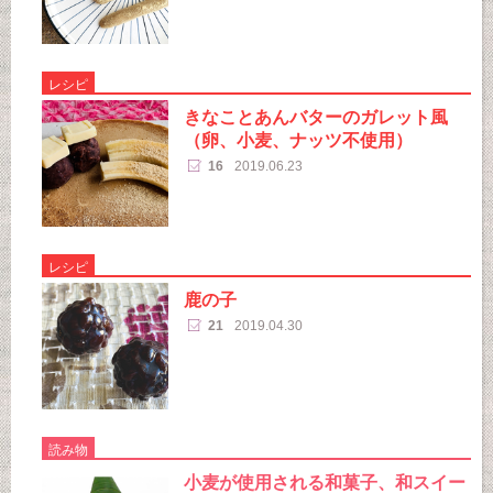
レシピ
きなことあんバターのガレット風
（卵、小麦、ナッツ不使用）
16
2019.06.23
レシピ
鹿の子
21
2019.04.30
読み物
小麦が使用される和菓子、和スイー