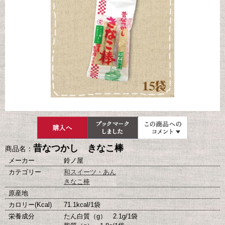
昔なつかし きなこ棒
商品名：
メーカー
鈴ノ屋
カテゴリー
和スイーツ・あん
きなこ棒
原産地
カロリー(Kcal)
71.1kcal/1袋
栄養成分
たん白質（g） 2.1g/1袋