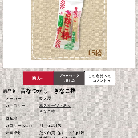
昔なつかし きなこ棒
商品名：
メーカー
鈴ノ屋
カテゴリー
和スイーツ・あん
きなこ棒
原産地
カロリー(Kcal)
71.1kcal/1袋
栄養成分
たん白質（g） 2.1g/1袋