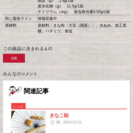
脂質（g） 1.8g/1袋
炭水化物（g） 11.5g/1袋
ナトリウム（mg） 食塩相当量0.03g/1袋
同じ製造ライン
情報収集中
原材料
原材料：きな粉〔大豆（国産）〕、水あめ、加工黒
糖、ハチミツ、食塩
大豆
関連記事
レシピ
きなこ飴
15
2019.12.01