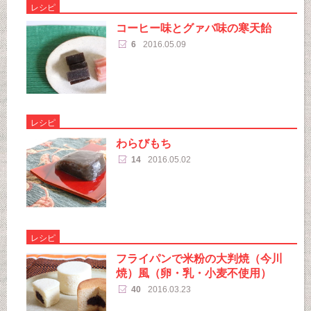
レシピ
コーヒー味とグァバ味の寒天飴
6
2016.05.09
レシピ
わらびもち
14
2016.05.02
レシピ
フライパンで米粉の大判焼（今川
焼）風（卵・乳・小麦不使用）
40
2016.03.23