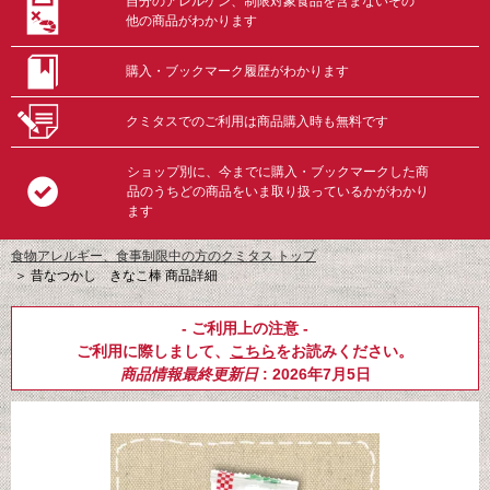
自分のアレルゲン、制限対象食品を含まないその
他の商品がわかります
購入・ブックマーク履歴がわかります
クミタスでのご利用は商品購入時も無料です
ショップ別に、今までに購入・ブックマークした商
品のうちどの商品をいま取り扱っているかがわかり
ます
食物アレルギー、食事制限中の方のクミタス トップ
＞
昔なつかし きなこ棒 商品詳細
- ご利用上の注意 -
ご利用に際しまして、
こちら
をお読みください。
商品情報最終更新日
: 2026年7月5日