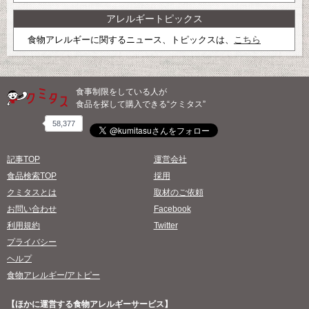
アレルギートピックス
食物アレルギーに関するニュース、トピックスは、
こちら
食事制限をしている人が
食品を探して購入できる“クミタス”
58,377
記事TOP
運営会社
食品検索TOP
採用
クミタスとは
取材のご依頼
お問い合わせ
Facebook
利用規約
Twitter
プライバシー
ヘルプ
食物アレルギー/アトピー
【ほかに運営する食物アレルギーサービス】