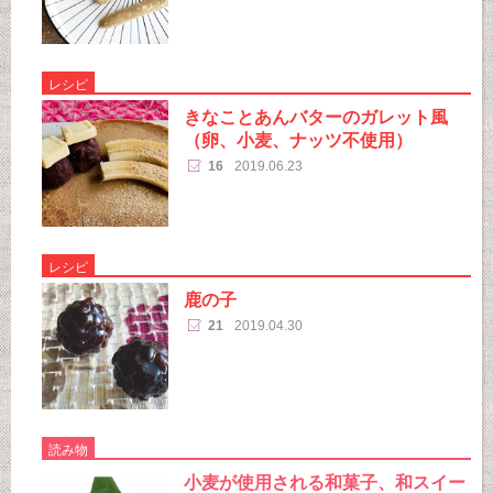
レシピ
きなことあんバターのガレット風
（卵、小麦、ナッツ不使用）
16
2019.06.23
レシピ
鹿の子
21
2019.04.30
読み物
小麦が使用される和菓子、和スイー