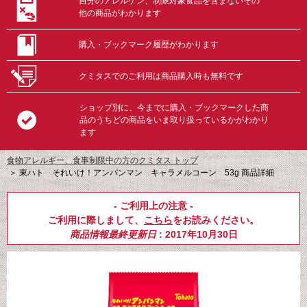
自分のアレルゲン、制限対象食品を含まないその
他の商品がわかります
購入・ブックマーク履歴がわかります
クミタスでのご利用は商品購入時も無料です
ショップ別に、今までに購入・ブックマークした商
品のうちどの商品をいま取り扱っているかがわかり
ます
食物アレルギー、食事制限中の方のクミタス トップ
＞
東ハト それいけ！アンパンマン キャラメルコーン 53g 商品詳細
- ご利用上の注意 -
ご利用に際しまして、
こちら
をお読みください。
商品情報最終更新日
: 2017年10月30日