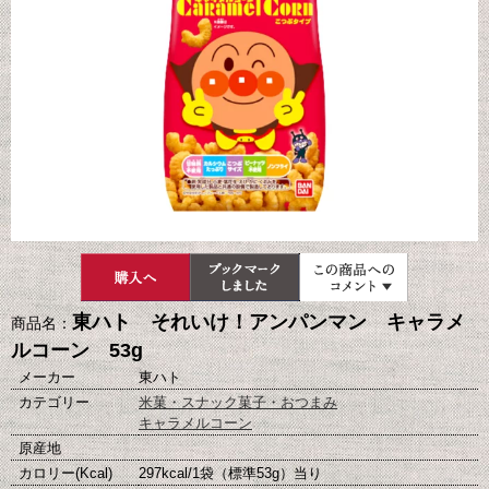
東ハト それいけ！アンパンマン キャラメ
商品名：
ルコーン 53g
メーカー
東ハト
カテゴリー
米菓・スナック菓子・おつまみ
キャラメルコーン
原産地
カロリー(Kcal)
297kcal/1袋（標準53g）当り