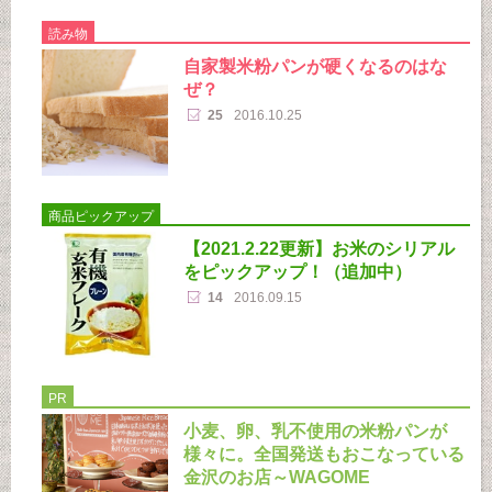
読み物
自家製米粉パンが硬くなるのはな
ぜ？
25
2016.10.25
商品ピックアップ
【2021.2.22更新】お米のシリアル
をピックアップ！（追加中）
14
2016.09.15
PR
小麦、卵、乳不使用の米粉パンが
様々に。全国発送もおこなっている
金沢のお店～WAGOME