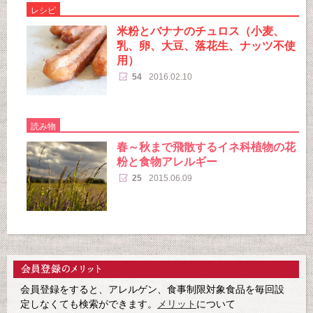
レシピ
米粉とバナナのチュロス（小麦、
乳、卵、大豆、落花生、ナッツ不使
用）
54
2016.02.10
読み物
春～秋まで飛散するイネ科植物の花
粉と食物アレルギー
25
2015.06.09
会員登録をすると、アレルゲン、食事制限対象食品を毎回設
定しなくても検索ができます。
メリット
について