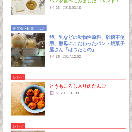
パンを食べてみましたコメント！
23
2018.03.18
患者会・団体、お店
卵、乳などの動物性原料、砂糖不使
用、酵母にこだわったパン・焼菓子
屋さん「はつたもの」
36
2017.12.02
レシピ
とうもころし入り肉だんご
5
2017.07.09
レシピ