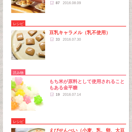
87
2016.08.09
レシピ
豆乳キャラメル（乳不使用）
33
2016.07.30
読み物
もち米が原料として使用されること
もある金平糖
19
2016.07.14
レシピ
えびせんべい（小麦、乳、卵、大豆