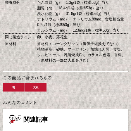
栄養成分
たん白質（g） 1.3g/1袋（標準53g）当り
脂質（g） 18.4g/1袋（標準53g）当り
炭水化物（g） 31.8g/1袋（標準53g）当り
ナトリウム（mg） ナトリウム88mg、食塩相当量
0.2g/1袋（標準53g）当り
カルシウム（mg） 123mg/1袋（標準53g）当り
同じ製造ライン
卵、小麦、落花生
原材料
原材料：コーングリッツ（遺伝子組換えでない）、
植物油脂、砂糖、マーガリン、加糖れん乳、食塩、
ソルビトール、乳清焼成Ca、カラメル色素、香料、
（原材料の一部に大豆を含む）
乳
大豆
関連記事