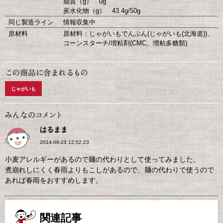
脂質（g） 0g
炭水化物（g） 43.4g/50g
同じ製造ライン
情報収集中
原材料
原材料：じゃがいもでんぷん(じゃがいも(北海道))、
コーンスターチ/増粘剤(CMC、増粘多糖類)
じゃがいも
はるまま
2014-09-23 12:52:23
小麦アレルギーがあるので麺の代わりとして使ってみました。
煮崩れしにくく春雨よりもこしがあるので、麺の代わりで使うので
あれば春雨をおすすめします。
関連記事