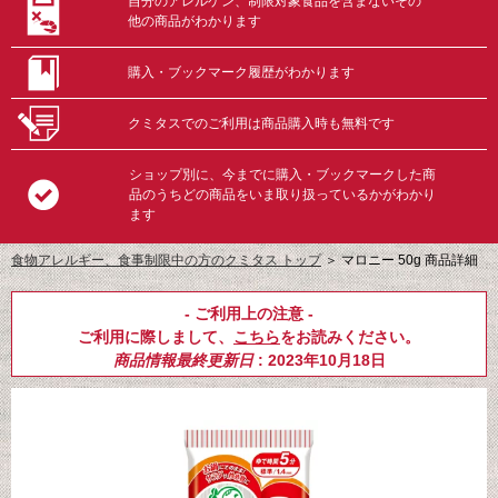
自分のアレルゲン、制限対象食品を含まないその
他の商品がわかります
購入・ブックマーク履歴がわかります
クミタスでのご利用は商品購入時も無料です
ショップ別に、今までに購入・ブックマークした商
品のうちどの商品をいま取り扱っているかがわかり
ます
食物アレルギー、食事制限中の方のクミタス トップ
＞
マロニー 50g 商品詳細
- ご利用上の注意 -
ご利用に際しまして、
こちら
をお読みください。
商品情報最終更新日
: 2023年10月18日