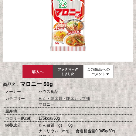
マロニー 50g
商品名：
メーカー
ハウス食品
カテゴリー
めん・即席麺・即席カップ麺
マロニー
原産地
カロリー(Kcal)
175kcal/50g
栄養成分
たん白質（g） 0g
ナトリウム（mg） 食塩相当量0.045g/50g