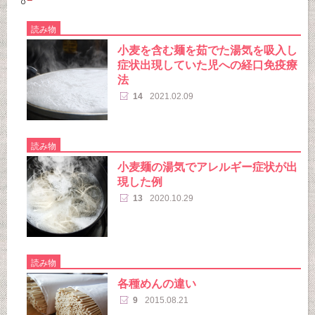
読み物
小麦を含む麺を茹でた湯気を吸入し
症状出現していた児への経口免疫療
法
14
2021.02.09
読み物
小麦麺の湯気でアレルギー症状が出
現した例
13
2020.10.29
読み物
各種めんの違い
9
2015.08.21