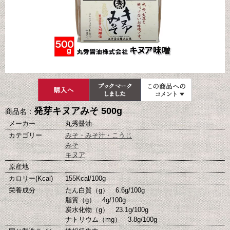
発芽キヌアみそ 500g
商品名：
メーカー
丸秀醤油
カテゴリー
みそ・みそ汁・こうじ
みそ
キヌア
原産地
カロリー(Kcal)
155Kcal/100g
栄養成分
たん白質（g） 6.6g/100g
脂質（g） 4g/100g
炭水化物（g） 23.1g/100g
ナトリウム（mg） 3.8g/100g