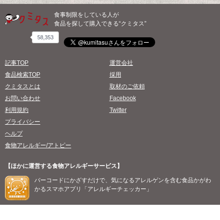
食事制限をしている人が
食品を探して購入できる“クミタス”
58,353
記事TOP
運営会社
食品検索TOP
採用
クミタスとは
取材のご依頼
お問い合わせ
Facebook
利用規約
Twitter
プライバシー
ヘルプ
食物アレルギー/アトピー
【ほかに運営する食物アレルギーサービス】
バーコードにかざすだけで、気になるアレルゲンを含む食品かがわ
かるスマホアプリ「アレルギーチェッカー」
©2026 willmore, all rights reserved.