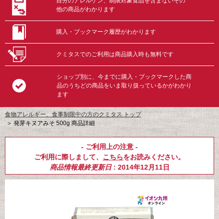
自分のアレルゲン、制限対象食品を含まないその
他の商品がわかります
購入・ブックマーク履歴がわかります
クミタスでのご利用は商品購入時も無料です
ショップ別に、今までに購入・ブックマークした商
品のうちどの商品をいま取り扱っているかがわかり
ます
食物アレルギー、食事制限中の方のクミタス トップ
＞
発芽キヌアみそ 500g 商品詳細
- ご利用上の注意 -
ご利用に際しまして、
こちら
をお読みください。
商品情報最終更新日
: 2014年12月11日