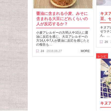
醤油に含まれる小麦、みそに
キヌ
含まれる大豆にどれくらいの
豆、
人が反応するか？
キヌア
ゼラチ
小麦アレルギーの方95人中10人に醤
ん。…
油に反応を感じ、大豆アレルギーの
方14人中7人が醤油に反応を感じたと
26
の報告も…
24
2016.06.27
MORE
レシピ
キヌ