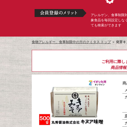
アレルゲン、食事制限
象食品を毎回設定しな
ても検索ができます
食物アレルギー、食事制限中の方のクミタス トップ
＞
発芽キ
ご利用に際し
商品情報
商