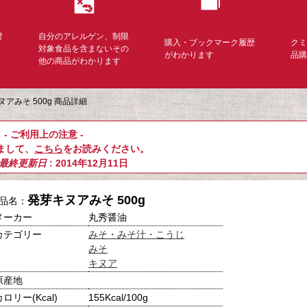
対
自分のアレルゲン、制限
購入・ブックマーク履歴
ク
く
対象食品を含まないその
がわかります
品
他の商品がわかります
ヌアみそ 500g 商品詳細
- ご利用上の注意 -
まして、
こちら
をお読みください。
最終更新日
: 2014年12月11日
発芽キヌアみそ 500g
品名：
メーカー
丸秀醤油
カテゴリー
みそ・みそ汁・こうじ
みそ
キヌア
原産地
カロリー(Kcal)
155Kcal/100g