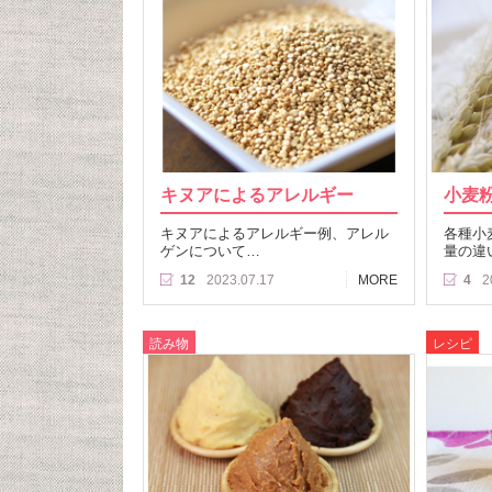
キヌアによるアレルギー
小麦
キヌアによるアレルギー例、アレル
各種小
ゲンについて…
量の違
12
2023.07.17
MORE
4
2
読み物
レシピ