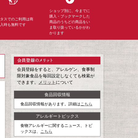
ショップ別に、今までに
購入・ブックマークした
ミタスでのご利用は商
商品のうちどの商品をい
購入時も無料です
ま取り扱っているかがわ
かります
会員登録をすると、アレルゲン、食事制
限対象食品を毎回設定しなくても検索が
できます。
メリット
について
食品回収情報
食品回収情報があります。詳細は
こちら
アレルギートピックス
食物アレルギーに関するニュース、トピ
ックスは、
こちら