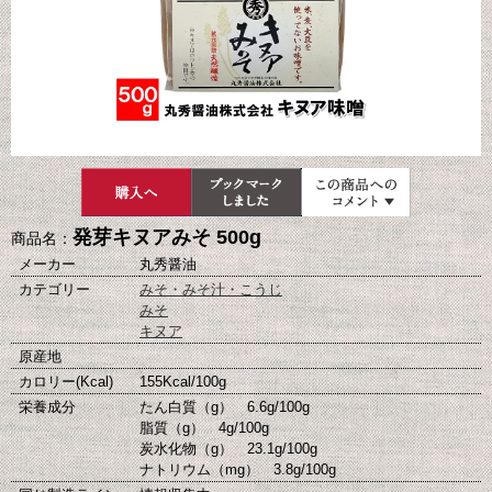
発芽キヌアみそ 500g
商品名：
メーカー
丸秀醤油
カテゴリー
みそ・みそ汁・こうじ
みそ
キヌア
原産地
カロリー(Kcal)
155Kcal/100g
栄養成分
たん白質（g） 6.6g/100g
脂質（g） 4g/100g
炭水化物（g） 23.1g/100g
ナトリウム（mg） 3.8g/100g