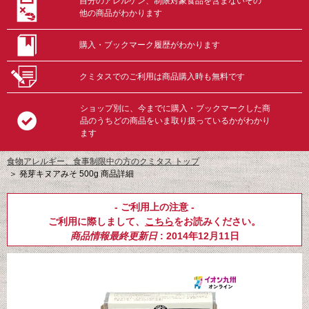
自分のアレルゲン、制限対象食品を含まないその
他の商品がわかります
購入・ブックマーク履歴がわかります
クミタスでのご利用は商品購入時も無料です
ショップ別に、今までに購入・ブックマークした商
品のうちどの商品をいま取り扱っているかがわかり
ます
食物アレルギー、食事制限中の方のクミタス トップ
＞
発芽キヌアみそ 500g 商品詳細
- ご利用上の注意 -
ご利用に際しまして、
こちら
をお読みください。
商品情報最終更新日
: 2014年12月11日