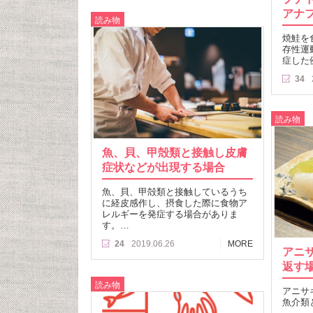
アナ
読み物
焼鮭を
存性運
症した
34
読み物
魚、貝、甲殻類と接触し皮膚
症状などが出現する場合
魚、貝、甲殻類と接触しているうち
に経皮感作し、摂食した際に食物ア
レルギーを発症する場合がありま
す。…
24
2019.06.26
MORE
アニ
返す
読み物
アニサ
魚介類