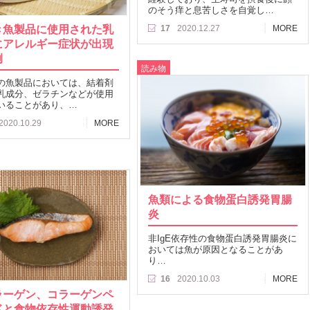
のそう痒と息苦しさを自覚し…
き魚製品に使用された乳
17
2020.12.27
MORE
にアレルギー症状が出現
例
読み物
の魚製品においては、結着剤
乳成分、ゼラチンなどが使用
いることがあり、…
2020.10.29
MORE
魚類による食物蛋白誘発胃腸
炎
非IgE依存性の食物蛋白誘発胃腸炎に
おいては魚が原因となることがあ
り…
16
2020.10.03
MORE
ラーゲン、コラーゲンペ
ドと食物依存性運動誘発