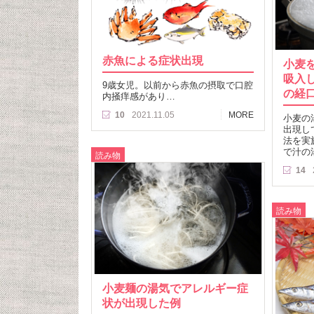
赤魚による症状出現
小麦
吸入
9歳女児。以前から赤魚の摂取で口腔
の経
内掻痒感があり…
10
2021.11.05
MORE
小麦の
出現し
法を実
で汁の
読み物
14
読み物
小麦麺の湯気でアレルギー症
状が出現した例