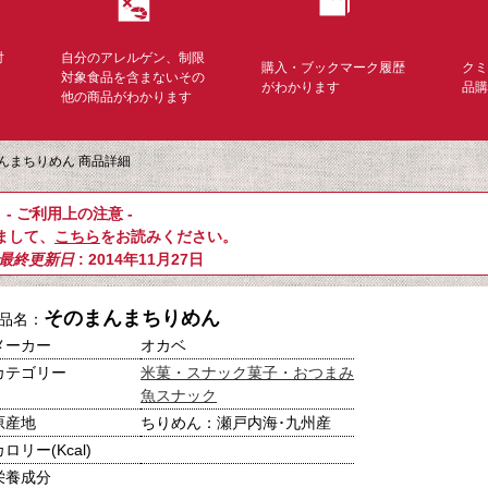
対
自分のアレルゲン、制限
購入・ブックマーク履歴
ク
く
対象食品を含まないその
がわかります
品
他の商品がわかります
んまちりめん 商品詳細
- ご利用上の注意 -
まして、
こちら
をお読みください。
最終更新日
: 2014年11月27日
そのまんまちりめん
品名：
メーカー
オカベ
カテゴリー
米菓・スナック菓子・おつまみ
魚スナック
原産地
ちりめん：瀬戸内海･九州産
カロリー(Kcal)
栄養成分