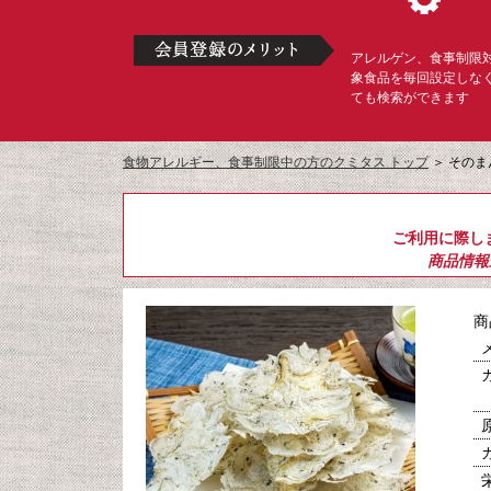
アレルゲン、食事制限
象食品を毎回設定しな
ても検索ができます
食物アレルギー、食事制限中の方のクミタス トップ
＞
そのま
ご利用に際し
商品情報
商