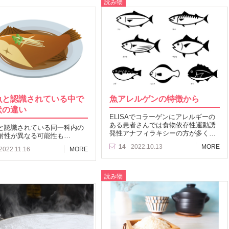
読み物
魚と認識されている中で
魚アレルゲンの特徴から
状の違い
ELISAでコラーゲンにアレルギーの
ある患者さんでは食物依存性運動誘
と認識されている同一科内の
発性アナフィラキシーの方が多く…
耐性が異なる可能性も…
14
2022.10.13
MORE
2022.11.16
MORE
読み物