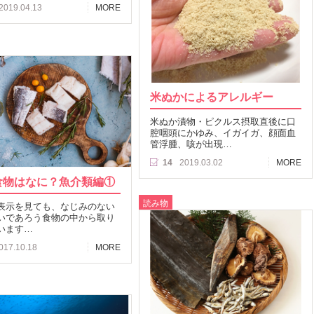
2019.04.13
MORE
米ぬかによるアレルギー
米ぬか漬物・ピクルス摂取直後に口
腔咽頭にかゆみ、イガイガ、顔面血
管浮腫、咳が出現…
14
2019.03.02
MORE
食物はなに？魚介類編①
読み物
表示を見ても、なじみのない
いであろう食物の中から取り
います…
017.10.18
MORE