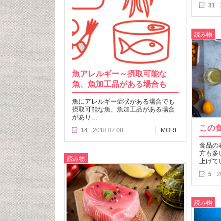
31
読み物
魚アレルギー～摂取可能な
魚、魚加工品がある場合も
魚にアレルギー症状がある場合でも
摂取可能な魚、魚加工品がある場合
があり…
この
14
2018.07.08
MORE
食品の
方も多
読み物
上げて
5
2
読み物