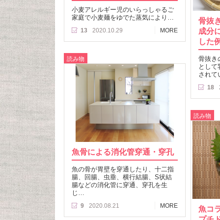
小麦アレルギー児のいらっしゃるご
家庭で小麦麺をゆでた蒸気により…
骨抜
成分
13
2020.10.29
MORE
した
骨抜き
読み物
として
されて
18
読み物
魚骨による消化管穿通・穿孔
魚の骨が胃壁を穿通したり、十二指
腸、回腸、虫垂、横行結腸、S状結
腸などの消化管に穿通、穿孔を生
じ…
9
2020.08.21
MORE
魚コ
プチ