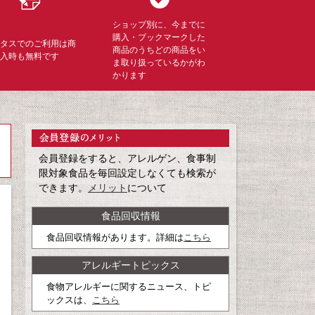
ショップ別に、今までに
購入・ブックマークした
ミタスでのご利用は商
商品のうちどの商品をい
購入時も無料です
ま取り扱っているかがわ
かります
会員登録をすると、アレルゲン、食事制
限対象食品を毎回設定しなくても検索が
できます。
メリット
について
食品回収情報
食品回収情報があります。詳細は
こちら
アレルギートピックス
食物アレルギーに関するニュース、トピ
ックスは、
こちら