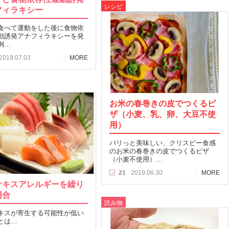
レシピ
フィラキシー
食べて運動をした後に食物依
動誘発アナフィラキシーを発
例…
2019.07.03
MORE
お米の春巻きの皮でつくるピ
ザ（小麦、乳、卵、大豆不使
用）
パリっと美味しい、クリスピー食感
のお米の春巻きの皮でつくるピザ
（小麦不使用）…
21
2019.06.30
MORE
サキスアレルギーを繰り
場合
読み物
キスが寄生する可能性が低い
とは…