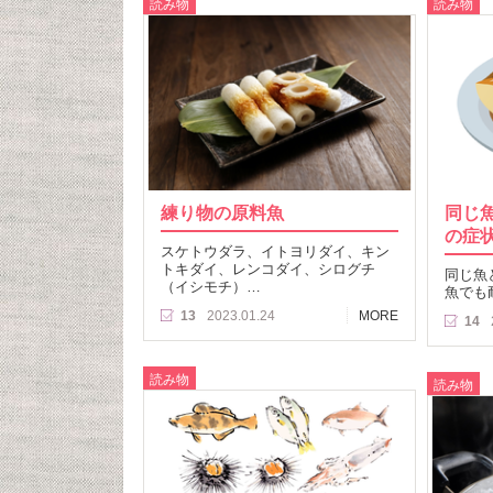
読み物
読み物
練り物の原料魚
同じ
の症
スケトウダラ、イトヨリダイ、キン
トキダイ、レンコダイ、シログチ
同じ魚
（イシモチ）…
魚でも
13
2023.01.24
MORE
14
読み物
読み物