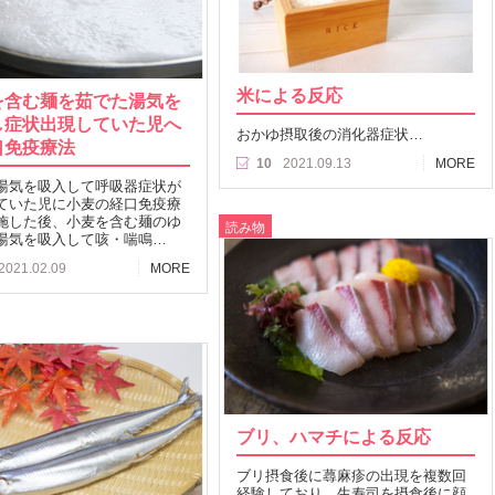
米による反応
を含む麺を茹でた湯気を
し症状出現していた児へ
おかゆ摂取後の消化器症状…
口免疫療法
10
2021.09.13
MORE
湯気を吸入して呼吸器症状が
ていた児に小麦の経口免疫療
施した後、小麦を含む麺のゆ
読み物
湯気を吸入して咳・喘鳴…
2021.02.09
MORE
ブリ、ハマチによる反応
ブリ摂食後に蕁麻疹の出現を複数回
経験しており、生寿司を摂食後に顔