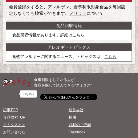
会員登録をすると、アレルゲン、食事制限対象食品を毎回設
定しなくても検索ができます。
メリット
について
食品回収情報
食品回収情報があります。詳細は
こちら
アレルギートピックス
食物アレルギーに関するニュース、トピックスは、
こちら
食事制限をしている人が
食品を探して購入できる“クミタス”
58,353
記事TOP
運営会社
食品検索TOP
採用
クミタスとは
取材のご依頼
お問い合わせ
Facebook