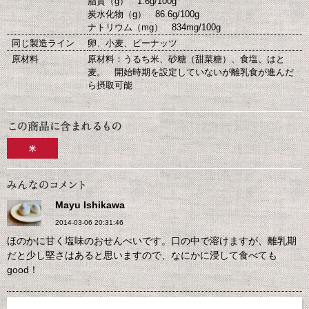
脂質（g） 1.6g/100g
炭水化物（g） 86.6g/100g
ナトリウム（mg） 834mg/100g
同じ製造ライン
卵、小麦、ピーナッツ
原材料
原材料：うるち米、砂糖（甜菜糖）、食塩、はと
麦。 開始時期を設定していないが離乳食が進んだ
ら摂取可能
米
Mayu Ishikawa
2014-03-06 20:31:46
ほのかに甘く塩味のおせんべいです。口の中で溶けますが、離乳期
だと少し堅さはあると思いますので、なにかに浸して食べても
good！