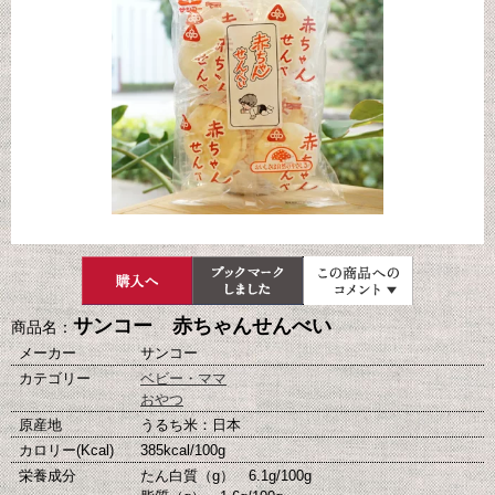
サンコー 赤ちゃんせんべい
商品名：
メーカー
サンコー
カテゴリー
ベビー・ママ
おやつ
原産地
うるち米：日本
カロリー(Kcal)
385kcal/100g
栄養成分
たん白質（g） 6.1g/100g