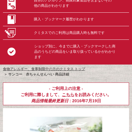
自分のアレルゲン、制限対象食品を含まないその
他の商品がわかります
購入・ブックマーク履歴がわかります
クミタスでのご利用は商品購入時も無料です
ショップ別に、今までに購入・ブックマークした商
品のうちどの商品をいま取り扱っているかがわかり
ます
食物アレルギー、食事制限中の方のクミタス トップ
＞
サンコー 赤ちゃんせんべい 商品詳細
- ご利用上の注意 -
ご利用に際しまして、
こちら
をお読みください。
商品情報最終更新日
: 2016年7月19日