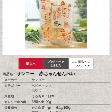
サンコー 赤ちゃんせんべい
商品名：
メーカー
サンコー
カテゴリー
ベビー・ママ
おやつ
原産地
うるち米：日本
カロリー(Kcal)
385kcal/100g
栄養成分
たん白質（g） 6.1g/100g