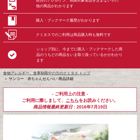
自分のアレルゲン、制限対象食品を含まないその
他の商品がわかります
購入・ブックマーク履歴がわかります
クミタスでのご利用は商品購入時も無料です
ショップ別に、今までに購入・ブックマークした商
品のうちどの商品をいま取り扱っているかがわかり
ます
食物アレルギー、食事制限中の方のクミタス トップ
＞
サンコー 赤ちゃんせんべい 商品詳細
- ご利用上の注意 -
ご利用に際しまして、
こちら
をお読みください。
商品情報最終更新日
: 2016年7月19日