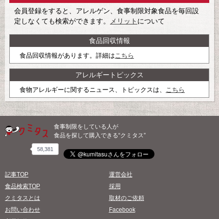
会員登録をすると、アレルゲン、食事制限対象食品を毎回設
定しなくても検索ができます。
メリット
について
食品回収情報
食品回収情報があります。詳細は
こちら
アレルギートピックス
食物アレルギーに関するニュース、トピックスは、
こちら
食事制限をしている人が
食品を探して購入できる“クミタス”
58,381
記事TOP
運営会社
食品検索TOP
採用
クミタスとは
取材のご依頼
お問い合わせ
Facebook