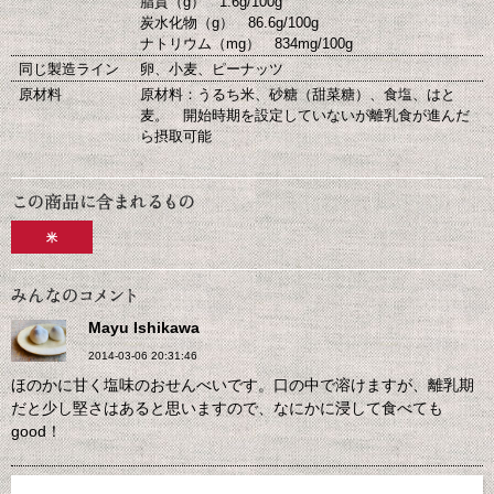
脂質（g） 1.6g/100g
炭水化物（g） 86.6g/100g
ナトリウム（mg） 834mg/100g
同じ製造ライン
卵、小麦、ピーナッツ
原材料
原材料：うるち米、砂糖（甜菜糖）、食塩、はと
麦。 開始時期を設定していないが離乳食が進んだ
ら摂取可能
米
Mayu Ishikawa
2014-03-06 20:31:46
ほのかに甘く塩味のおせんべいです。口の中で溶けますが、離乳期
だと少し堅さはあると思いますので、なにかに浸して食べても
good！