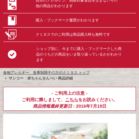
自分のアレルゲン、制限対象食品を含まないその
他の商品がわかります
購入・ブックマーク履歴がわかります
クミタスでのご利用は商品購入時も無料です
ショップ別に、今までに購入・ブックマークした商
品のうちどの商品をいま取り扱っているかがわかり
ます
食物アレルギー、食事制限中の方のクミタス トップ
＞
サンコー 赤ちゃんせんべい 商品詳細
- ご利用上の注意 -
ご利用に際しまして、
こちら
をお読みください。
商品情報最終更新日
: 2016年7月19日