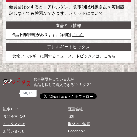
会員登録をすると、アレルゲン、食事制限対象食品を毎回設
定しなくても検索ができます。
メリット
について
食品回収情報
食品回収情報があります。詳細は
こちら
アレルギートピックス
食物アレルギーに関するニュース、トピックスは、
こちら
食事制限をしている人が
食品を探して購入できる“クミタス”
58,353
記事TOP
運営会社
食品検索TOP
採用
クミタスとは
取材のご依頼
お問い合わせ
Facebook