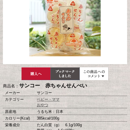
サンコー 赤ちゃんせんべい
商品名：
メーカー
サンコー
カテゴリー
ベビー・ママ
おやつ
原産地
うるち米：日本
カロリー(Kcal)
385kcal/100g
栄養成分
たん白質（g） 6.1g/100g