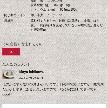
脂質（g） 1.6g/100g
炭水化物（g） 86.6g/100g
ナトリウム（mg） 834mg/100g
同じ製造ライン
卵、小麦、ピーナッツ
原材料
原材料：うるち米、砂糖（甜菜糖）、食塩、はと
麦。 開始時期を設定していないが離乳食が進んだ
ら摂取可能
米
Mayu Ishikawa
2014-03-06 20:31:46
ほのかに甘く塩味のおせんべいです。口の中で溶けますが、離乳期
だと少し堅さはあると思いますので、なにかに浸して食べても
good！