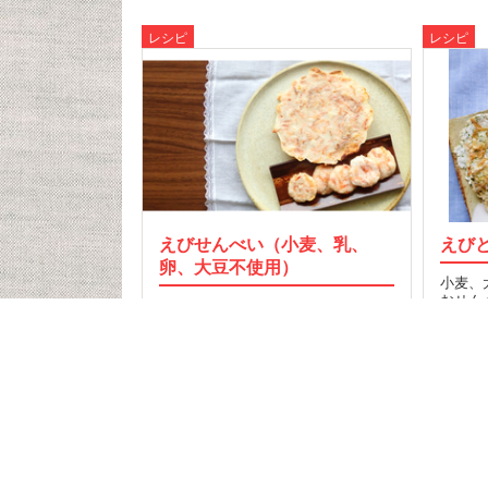
レシピ
レシピ
えびせんべい（小麦、乳、
えび
卵、大豆不使用）
小麦、
おせん
フライパンで焼く大サイズと、油で
揚げる小サイズの2種…
6
2
10
2016.04.30
MORE
記事T
食品検