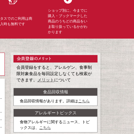
ショップ別に、今までに
購入・ブックマークした
ミタスでのご利用は商
商品のうちどの商品をい
購入時も無料です
ま取り扱っているかがわ
かります
会員登録をすると、アレルゲン、食事制
限対象食品を毎回設定しなくても検索が
できます。
メリット
について
食品回収情報
食品回収情報があります。詳細は
こちら
アレルギートピックス
食物アレルギーに関するニュース、トピ
ックスは、
こちら