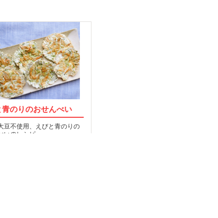
と青のりのおせんべい
大豆不使用、えびと青のりの
べいのレシピ…
014.05.19
MORE
OP
運営会社
Facebook
索TOP
採用
Twitter