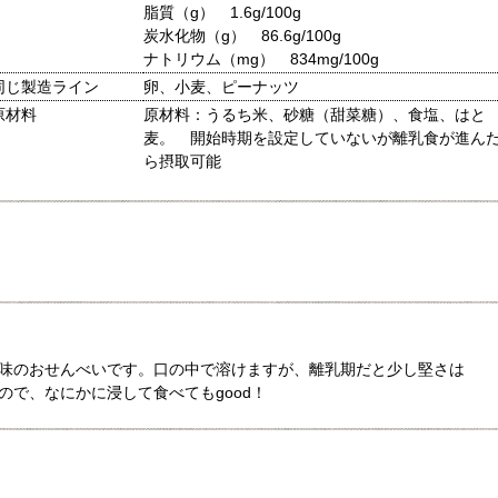
脂質（g） 1.6g/100g
炭水化物（g） 86.6g/100g
ナトリウム（mg） 834mg/100g
同じ製造ライン
卵、小麦、ピーナッツ
原材料
原材料：うるち米、砂糖（甜菜糖）、食塩、はと
麦。 開始時期を設定していないが離乳食が進ん
ら摂取可能
味のおせんべいです。口の中で溶けますが、離乳期だと少し堅さは
ので、なにかに浸して食べてもgood！