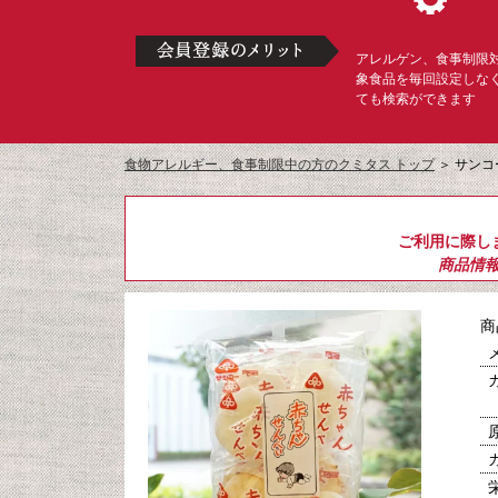
アレルゲン、食事制限
象食品を毎回設定しな
ても検索ができます
食物アレルギー、食事制限中の方のクミタス トップ
＞
サンコ
ご利用に際し
商品情
商