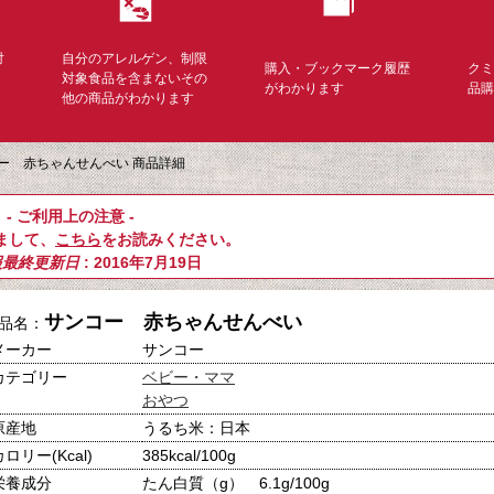
対
自分のアレルゲン、制限
購入・ブックマーク履歴
ク
く
対象食品を含まないその
がわかります
品
他の商品がわかります
ー 赤ちゃんせんべい 商品詳細
- ご利用上の注意 -
まして、
こちら
をお読みください。
報最終更新日
: 2016年7月19日
サンコー 赤ちゃんせんべい
品名：
メーカー
サンコー
カテゴリー
ベビー・ママ
おやつ
原産地
うるち米：日本
カロリー(Kcal)
385kcal/100g
栄養成分
たん白質（g） 6.1g/100g