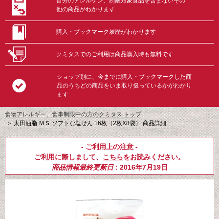
自分のアレルゲン、制限対象食品を含まないその
他の商品がわかります
購入・ブックマーク履歴がわかります
クミタスでのご利用は商品購入時も無料です
ショップ別に、今までに購入・ブックマークした商
品のうちどの商品をいま取り扱っているかがわかり
ます
食物アレルギー、食事制限中の方のクミタス トップ
＞
太田油脂 ＭＳ ソフトな塩せん 16枚（2枚X8袋） 商品詳細
- ご利用上の注意 -
ご利用に際しまして、
こちら
をお読みください。
商品情報最終更新日
: 2016年7月19日