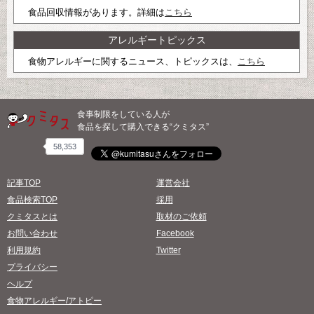
食品回収情報があります。詳細は
こちら
アレルギートピックス
食物アレルギーに関するニュース、トピックスは、
こちら
食事制限をしている人が
食品を探して購入できる“クミタス”
58,353
記事TOP
運営会社
食品検索TOP
採用
クミタスとは
取材のご依頼
お問い合わせ
Facebook
利用規約
Twitter
プライバシー
ヘルプ
食物アレルギー/アトピー