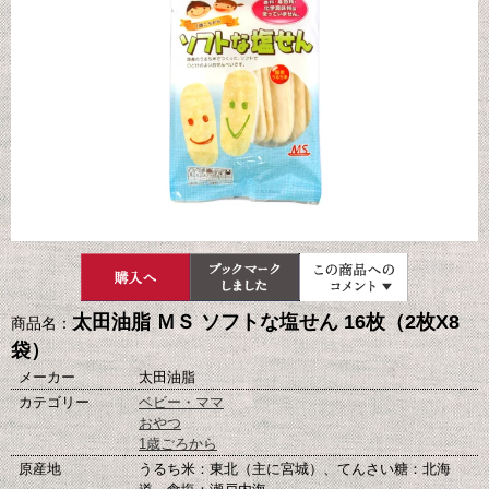
太田油脂 ＭＳ ソフトな塩せん 16枚（2枚X8
商品名：
袋）
メーカー
太田油脂
カテゴリー
ベビー・ママ
おやつ
1歳ごろから
原産地
うるち米：東北（主に宮城）、てんさい糖：北海