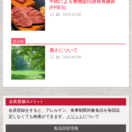
牛肉による食物蛋白誘発胃腸炎
(FPIES)
12
2024.10.08
読み物
酒さについて
12
2024.05.09
会員登録をすると、アレルゲン、食事制限対象食品を毎回設
定しなくても検索ができます。
メリット
について
食品回収情報