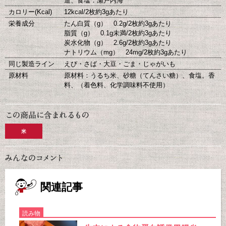
道、食塩：瀬戸内海
カロリー(Kcal)
12kcal/2枚約3gあたり
栄養成分
たん白質（g） 0.2g/2枚約3gあたり
脂質（g） 0.1g未満/2枚約3gあたり
炭水化物（g） 2.6g/2枚約3gあたり
ナトリウム（mg） 24mg/2枚約3gあたり
同じ製造ライン
えび・さば・大豆・ごま・じゃがいも
原材料
原材料：うるち米、砂糖（てんさい糖）、食塩。香
料、（着色料、化学調味料不使用）
米
関連記事
読み物