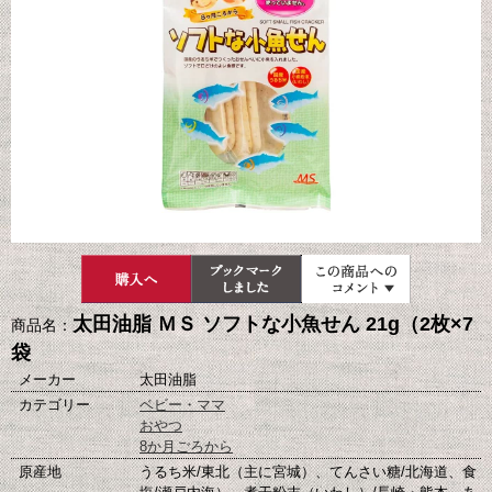
太田油脂 ＭＳ ソフトな小魚せん 21g（2枚×7
商品名：
袋
メーカー
太田油脂
カテゴリー
ベビー・ママ
おやつ
8か月ごろから
原産地
うるち米/東北（主に宮城）、てんさい糖/北海道、食