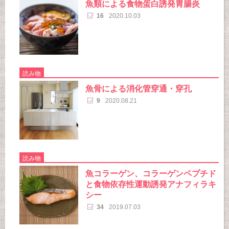
魚類による食物蛋白誘発胃腸炎
16
2020.10.03
読み物
魚骨による消化管穿通・穿孔
9
2020.08.21
読み物
魚コラーゲン、コラーゲンペプチド
と食物依存性運動誘発アナフィラキ
シー
34
2019.07.03