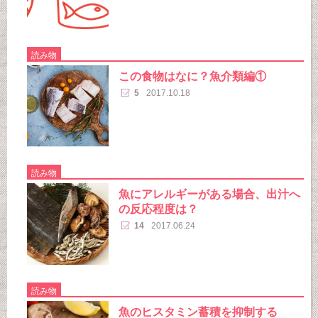
読み物
この食物はなに？魚介類編①
5
2017.10.18
読み物
魚にアレルギーがある場合、出汁へ
の反応程度は？
14
2017.06.24
読み物
魚のヒスタミン蓄積を抑制する