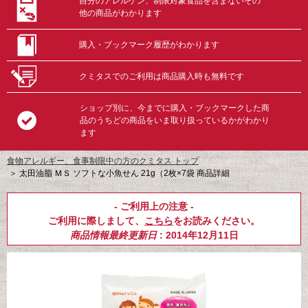
自分のアレルゲン、制限対象食品を含まないその
他の商品がわかります
購入・ブックマーク履歴がわかります
クミタスでのご利用は商品購入時も無料です
ショップ別に、今までに購入・ブックマークした商
品のうちどの商品をいま取り扱っているかがわかり
ます
食物アレルギー、食事制限中の方のクミタス トップ
＞
太田油脂 ＭＳ ソフトな小魚せん 21g（2枚×7袋 商品詳細
- ご利用上の注意 -
ご利用に際しまして、
こちら
をお読みください。
商品情報最終更新日
: 2014年12月11日