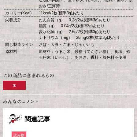
塩/瀬戸内海）、煮干粉末（いわし）/長崎・熊本、あ
おさ/三河湾
カロリー(Kcal)
11kcal/2枚(標準3g)あたり
栄養成分
たん白質（g） 0.2g/2枚(標準3g)あたり
脂質（g） 0.04g/2枚(標準3g)あたり
炭水化物（g） 2.6g/2枚(標準3g)あたり
ナトリウム（mg） 28mg/2枚(標準3g)あたり
同じ製造ライン
さば・大豆・ごま・じゃがいも
原材料
原材料：うるち米、砂糖（てんさい糖）、食塩、煮
干粉末（いわし）、あおさ。香料・着色料不使用
米
関連記事
読み物