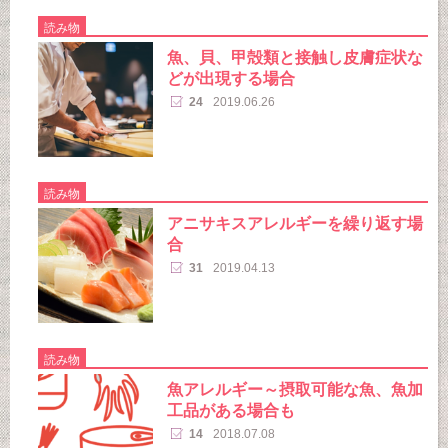
読み物
魚、貝、甲殻類と接触し皮膚症状な
どが出現する場合
24
2019.06.26
読み物
アニサキスアレルギーを繰り返す場
合
31
2019.04.13
読み物
魚アレルギー～摂取可能な魚、魚加
工品がある場合も
14
2018.07.08