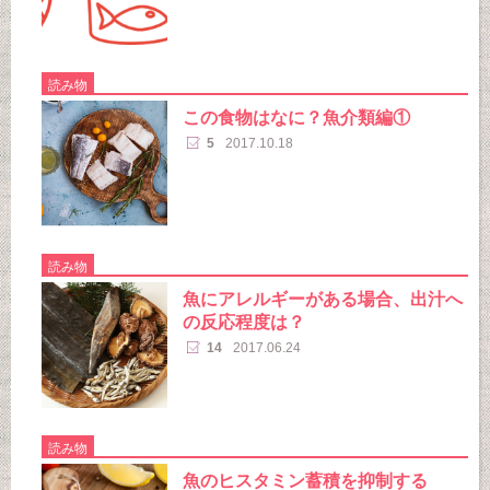
読み物
この食物はなに？魚介類編①
5
2017.10.18
読み物
魚にアレルギーがある場合、出汁へ
の反応程度は？
14
2017.06.24
読み物
魚のヒスタミン蓄積を抑制する