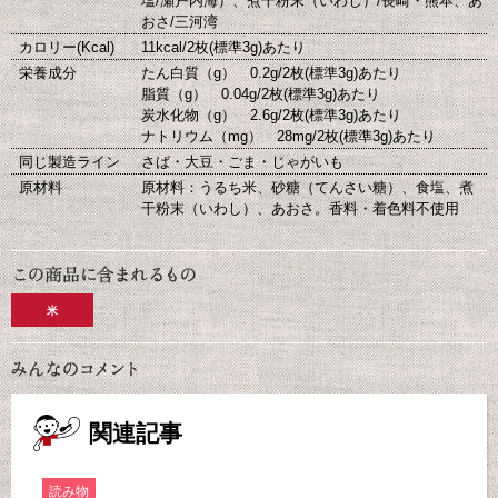
塩/瀬戸内海）、煮干粉末（いわし）/長崎・熊本、あ
おさ/三河湾
カロリー(Kcal)
11kcal/2枚(標準3g)あたり
栄養成分
たん白質（g） 0.2g/2枚(標準3g)あたり
脂質（g） 0.04g/2枚(標準3g)あたり
炭水化物（g） 2.6g/2枚(標準3g)あたり
ナトリウム（mg） 28mg/2枚(標準3g)あたり
同じ製造ライン
さば・大豆・ごま・じゃがいも
原材料
原材料：うるち米、砂糖（てんさい糖）、食塩、煮
干粉末（いわし）、あおさ。香料・着色料不使用
米
関連記事
読み物