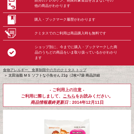
自分のアレルゲン、制限対象食品を含まないその
他の商品がわかります
購入・ブックマーク履歴がわかります
クミタスでのご利用は商品購入時も無料です
ショップ別に、今までに購入・ブックマークした商
品のうちどの商品をいま取り扱っているかがわかり
ます
食物アレルギー、食事制限中の方のクミタス トップ
＞
太田油脂 ＭＳ ソフトな小魚せん 21g（2枚×7袋 商品詳細
- ご利用上の注意 -
ご利用に際しまして、
こちら
をお読みください。
商品情報最終更新日
: 2014年12月11日