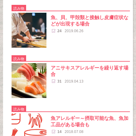
読み物
魚、貝、甲殻類と接触し皮膚症状な
どが出現する場合
24
2019.06.26
読み物
アニサキスアレルギーを繰り返す場
合
31
2019.04.13
読み物
魚アレルギー～摂取可能な魚、魚加
工品がある場合も
14
2018.07.08