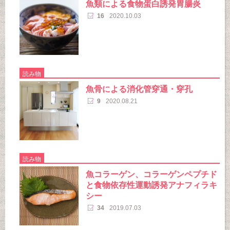
魚類による食物蛋白誘発胃腸炎
16
2020.10.03
読み物
魚骨による消化管穿通・穿孔
9
2020.08.21
読み物
魚コラーゲン、コラーゲンペプチド
と食物依存性運動誘発アナフィラキ
シー
34
2019.07.03