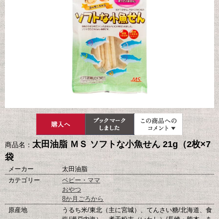
太田油脂 ＭＳ ソフトな小魚せん 21g（2枚×7
商品名：
袋
メーカー
太田油脂
カテゴリー
ベビー・ママ
おやつ
8か月ごろから
原産地
うるち米/東北（主に宮城）、てんさい糖/北海道、食