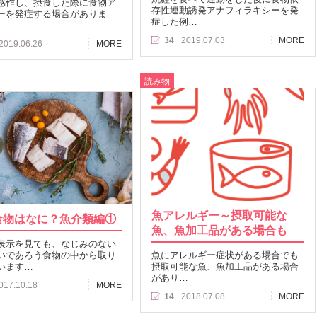
感作し、摂食した際に食物ア
存性運動誘発アナフィラキシーを発
ーを発症する場合がありま
症した例…
34
2019.07.03
MORE
2019.06.26
MORE
読み物
魚アレルギー～摂取可能な
食物はなに？魚介類編①
魚、魚加工品がある場合も
表示を見ても、なじみのない
いであろう食物の中から取り
魚にアレルギー症状がある場合でも
います…
摂取可能な魚、魚加工品がある場合
があり…
017.10.18
MORE
14
2018.07.08
MORE