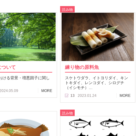
読み物
について
練り物の原料魚
おける背景・増悪因子に関し
スケトウダラ、イトヨリダイ、キン
トキダイ、レンコダイ、シログチ
（イシモチ）…
2024.05.09
MORE
13
2023.01.24
MORE
読み物