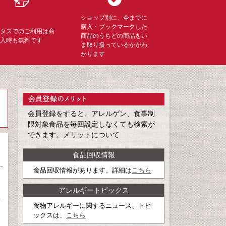
ショップ別に、今までに
購入・ブックマークした
ミタスでのご利用は商
商品のうちどの商品をい
購入時も無料です
ま取り扱っているかがわ
かります
会員登録をすると、アレルゲン、食事制
限対象食品を毎回設定しなくても検索が
できます。
メリット
について
食品回収情報
食品回収情報があります。詳細は
こちら
アレルギートピックス
食物アレルギーに関するニュース、トピ
ックスは、
こちら