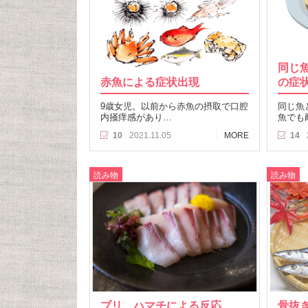
同じ
赤魚による症状出現
の症
9歳女児。以前から赤魚の摂取で口腔
同じ魚
内掻痒感があり…
魚でも
10
2021.11.05
MORE
14
読み物
読み物
ブリ、ハマチによる反応
骨抜