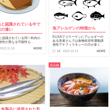
魚と認識されている中で
魚アレルゲンの特徴から
状の違い
ELISAでコラーゲンにアレルギーの
と認識されている同一科内の
ある患者さんでは食物依存性運動誘
耐性が異なる可能性も…
発性アナフィラキシーの方が多く…
2022.11.16
MORE
14
2022.10.13
MORE
読み物
き魚製品に使用された乳