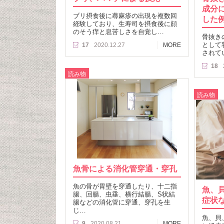
成分
ブリ摂食後に蕁麻疹の出現を複数回
した
経験しており、生寿司を摂食後に顔
のそう痒と息苦しさを自覚し…
骨抜き
として
17
2020.12.27
MORE
されて
18
読み物
読み物
魚骨による消化管穿通・穿孔
魚の骨が胃壁を穿通したり、十二指
魚、
腸、回腸、虫垂、横行結腸、S状結
症状
腸などの消化管に穿通、穿孔を生
じ…
魚、貝
9
2020.08.21
MORE