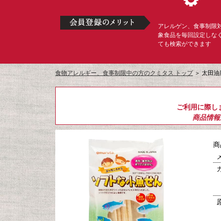
アレルゲン、食事制限
象食品を毎回設定しな
ても検索ができます
食物アレルギー、食事制限中の方のクミタス トップ
＞
太田油
ご利用に際し
商品情報
商