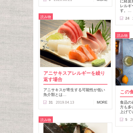
に経皮
レルギ
す。…
読み物
24
読み物
アニサキスアレルギーを繰り
返す場合
アニサキスが寄生する可能性が低い
この
魚介類とは…
食品の
31
2019.04.13
MORE
方も多
上げて
5
2
読み物