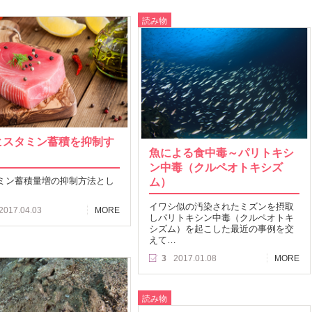
読み物
ヒスタミン蓄積を抑制す
魚による食中毒～パリトキシ
ン中毒（クルペオトキシズ
ミン蓄積量増の抑制方法とし
ム）
イワシ似の汚染されたミズンを摂取
2017.04.03
MORE
しパリトキシン中毒（クルペオトキ
シズム）を起こした最近の事例を交
えて…
3
2017.01.08
MORE
読み物