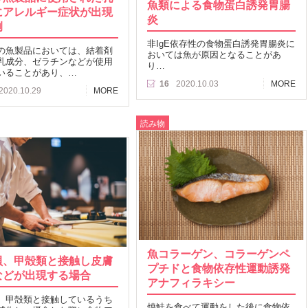
魚類による食物蛋白誘発胃腸
にアレルギー症状が出現
炎
例
非IgE依存性の食物蛋白誘発胃腸炎に
の魚製品においては、結着剤
おいては魚が原因となることがあ
乳成分、ゼラチンなどが使用
り…
いることがあり、…
16
2020.10.03
MORE
2020.10.29
MORE
読み物
魚コラーゲン、コラーゲンペ
貝、甲殻類と接触し皮膚
プチドと食物依存性運動誘発
などが出現する場合
アナフィラキシー
、甲殻類と接触しているうち
焼鮭を食べて運動をした後に食物依