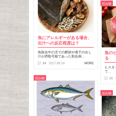
読み物
魚にアレルギーがある場合、
出汁への反応程度は？
魚除去中の児での鰹節や煮干の出し
魚の
汁が摂取可能であった割合例…
る
14
2017.06.24
MORE
ヒスタ
て…
読み物
11
読み物