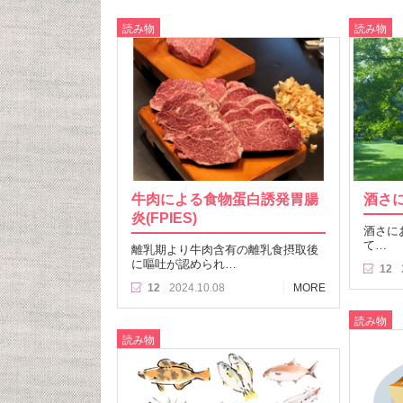
読み物
読み物
牛肉による食物蛋白誘発胃腸
酒さ
炎(FPIES)
酒さに
て…
離乳期より牛肉含有の離乳食摂取後
に嘔吐が認められ…
12
12
2024.10.08
MORE
読み物
読み物