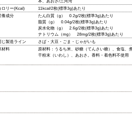
本、あおさ/三河湾
カロリー(Kcal)
11kcal/2枚(標準3g)あたり
栄養成分
たん白質（g） 0.2g/2枚(標準3g)あたり
脂質（g） 0.04g/2枚(標準3g)あたり
炭水化物（g） 2.6g/2枚(標準3g)あたり
ナトリウム（mg） 28mg/2枚(標準3g)あたり
同じ製造ライン
さば・大豆・ごま・じゃがいも
原材料
原材料：うるち米、砂糖（てんさい糖）、食塩、
干粉末（いわし）、あおさ。香料・着色料不使用