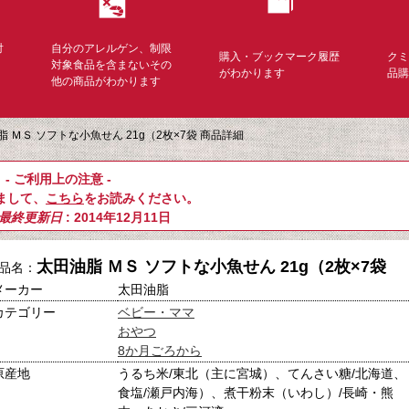
対
自分のアレルゲン、制限
購入・ブックマーク履歴
ク
く
対象食品を含まないその
がわかります
品
他の商品がわかります
脂 ＭＳ ソフトな小魚せん 21g（2枚×7袋 商品詳細
- ご利用上の注意 -
まして、
こちら
をお読みください。
最終更新日
: 2014年12月11日
太田油脂 ＭＳ ソフトな小魚せん 21g（2枚×7袋
品名：
メーカー
太田油脂
カテゴリー
ベビー・ママ
おやつ
8か月ごろから
原産地
うるち米/東北（主に宮城）、てんさい糖/北海道、
食塩/瀬戸内海）、煮干粉末（いわし）/長崎・熊