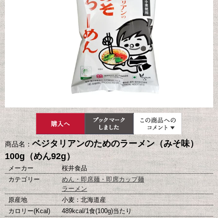
ベジタリアンのためのラーメン（みそ味）
商品名：
100g（めん92g）
メーカー
桜井食品
カテゴリー
めん・即席麺・即席カップ麺
ラーメン
原産地
小麦：北海道産
カロリー(Kcal)
489kcal/1食(100g)当たり