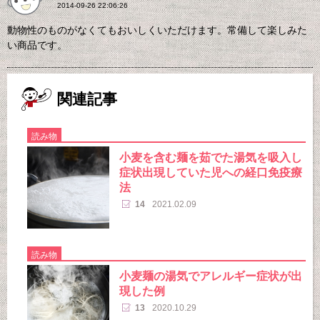
2014-09-26 22:06:26
動物性のものがなくてもおいしくいただけます。常備して楽しみた
い商品です。
関連記事
読み物
小麦を含む麺を茹でた湯気を吸入し
症状出現していた児への経口免疫療
法
14
2021.02.09
読み物
小麦麺の湯気でアレルギー症状が出
現した例
13
2020.10.29