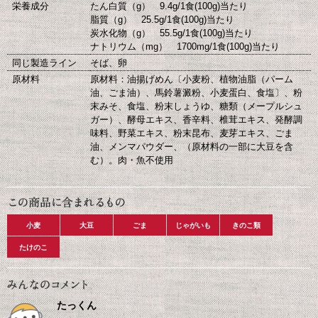
栄養成分
たん白質（g） 9.4g/1食(100g)当たり
脂質（g） 25.5g/1食(100g)当たり
炭水化物（g） 55.5g/1食(100g)当たり
ナトリウム（mg） 1700mg/1食(100g)当たり
同じ製造ライン
そば、卵
原材料
原材料：油揚げめん〔小麦粉、植物油脂（パーム
油、ごま油）、馬鈴薯澱粉、小麦蛋白、食塩〕、粉
末みそ、食塩、粉末しょうゆ、糖類（メープルシュ
ガー）、酵母エキス、香辛料、椎茸エキス、発酵調
味料、野菜エキス、粉末昆布、麦芽エキス、ごま
油、メンマパウダー、（原材料の一部に大豆を含
む）。肉・魚不使用
小麦
大豆
ごま
じゃがいも
きのこ類
たけのこ
たっくん