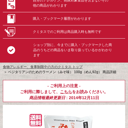
自分のアレルゲン、制限対象食品を含まないその
他の商品がわかります
購入・ブックマーク履歴がわかります
クミタスでのご利用は商品購入時も無料です
ショップ別に、今までに購入・ブックマークした商
品のうちどの商品をいま取り扱っているかがわかり
ます
食物アレルギー、食事制限中の方のクミタス トップ
＞
ベジタリアンのためのラーメン（みそ味） 100g（めん92g） 商品詳細
- ご利用上の注意 -
ご利用に際しまして、
こちら
をお読みください。
商品情報最終更新日
: 2014年12月11日