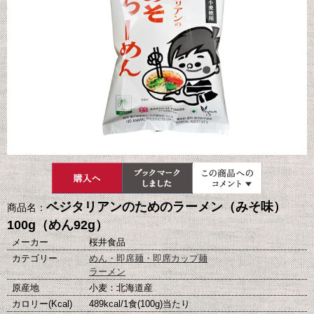
ベジタリアンのためのラーメン（みそ味）
商品名：
100g（めん92g）
メーカー
桜井食品
カテゴリー
めん・即席麺・即席カップ麺
ラーメン
原産地
小麦：北海道産
カロリー(Kcal)
489kcal/1食(100g)当たり