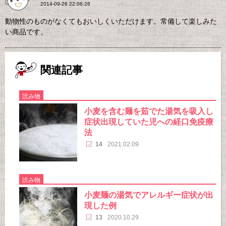
2014-09-26 22:06:26
動物性のものがなくてもおいしくいただけます。常備して楽しみた
い商品です。
関連記事
読み物
小麦を含む麺を茹でた湯気を吸入し
症状出現していた児への経口免疫療
法
14
2021.02.09
読み物
小麦麺の湯気でアレルギー症状が出
現した例
13
2020.10.29