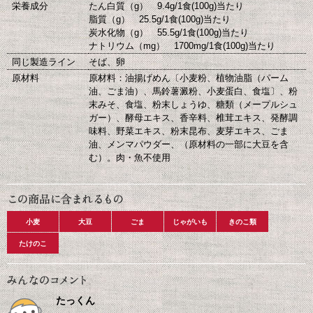
栄養成分
たん白質（g） 9.4g/1食(100g)当たり
脂質（g） 25.5g/1食(100g)当たり
炭水化物（g） 55.5g/1食(100g)当たり
ナトリウム（mg） 1700mg/1食(100g)当たり
同じ製造ライン
そば、卵
原材料
原材料：油揚げめん〔小麦粉、植物油脂（パーム
油、ごま油）、馬鈴薯澱粉、小麦蛋白、食塩〕、粉
末みそ、食塩、粉末しょうゆ、糖類（メープルシュ
ガー）、酵母エキス、香辛料、椎茸エキス、発酵調
味料、野菜エキス、粉末昆布、麦芽エキス、ごま
油、メンマパウダー、（原材料の一部に大豆を含
む）。肉・魚不使用
小麦
大豆
ごま
じゃがいも
きのこ類
たけのこ
たっくん