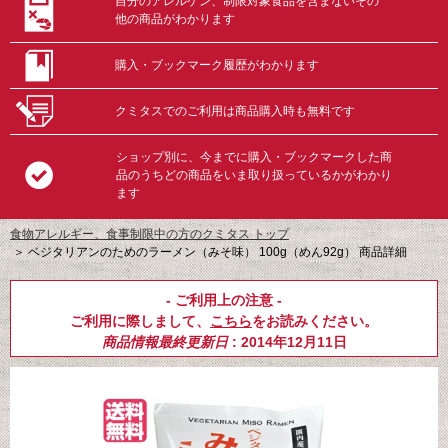
自分のアレルゲン、制限対象食品を含まないその
他の商品がわかります
購入・ブックマーク履歴がわかります
クミタスでのご利用は商品購入時も無料です
ショップ別に、今までに購入・ブックマークした商
品のうちどの商品をいま取り扱っているかがわかり
ます
食物アレルギー、食事制限中の方のクミタス トップ
＞
ベジタリアンのためのラーメン（みそ味） 100g（めん92g） 商品詳細
- ご利用上の注意 -
ご利用に際しまして、
こちら
をお読みください。
商品情報最終更新日
: 2014年12月11日