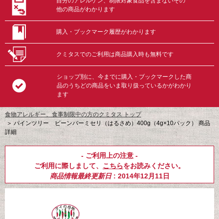
自分のアレルゲン、制限対象食品を含まないその
他の商品がわかります
購入・ブックマーク履歴がわかります
クミタスでのご利用は商品購入時も無料です
ショップ別に、今までに購入・ブックマークした商
品のうちどの商品をいま取り扱っているかがわかり
ます
食物アレルギー、食事制限中の方のクミタス トップ
＞
パインツリー ビーンバーミセリ（はるさめ）400g（4g×10パック） 商品
詳細
- ご利用上の注意 -
ご利用に際しまして、
こちら
をお読みください。
商品情報最終更新日
: 2014年12月11日