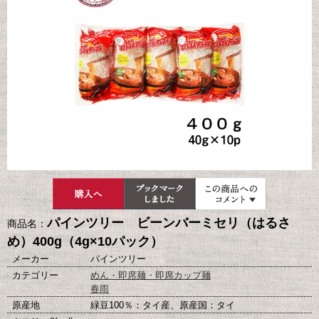
パインツリー ビーンバーミセリ（はるさ
商品名：
め）400g（4g×10パック）
メーカー
パインツリー
カテゴリー
めん・即席麺・即席カップ麺
春雨
原産地
緑豆100％：タイ産、原産国：タイ