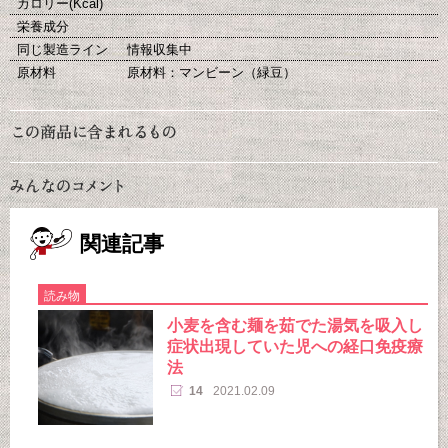
カロリー(Kcal)
栄養成分
同じ製造ライン
情報収集中
原材料
原材料：マンビーン（緑豆）
関連記事
読み物
小麦を含む麺を茹でた湯気を吸入し
症状出現していた児への経口免疫療
法
14
2021.02.09