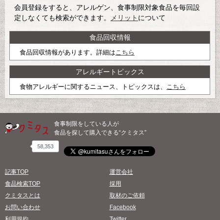
会員登録をすると、アレルゲン、食事制限対象食品を毎回設
定しなくても検索ができます。
メリット
について
食品回収情報
食品回収情報があります。詳細は
こちら
アレルギートピックス
食物アレルギーに関するニュース、トピックスは、
こちら
食事制限をしている人が
食品を探して購入できる“クミタス”
58,353
記事TOP
運営会社
食品検索TOP
採用
クミタスとは
取材のご依頼
お問い合わせ
Facebook
利用規約
Twitter