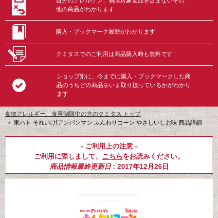
自分のアレルゲン、制限対象食品を含まないその
他の商品がわかります
購入・ブックマーク履歴がわかります
クミタスでのご利用は商品購入時も無料です
ショップ別に、今までに購入・ブックマークした商
品のうちどの商品をいま取り扱っているかがわかり
ます
食物アレルギー、食事制限中の方のクミタス トップ
＞
東ハト それいけ!アンパンマン ふんわりコーン やさしいしお味 商品詳細
- ご利用上の注意 -
ご利用に際しまして、
こちら
をお読みください。
商品情報最終更新日
: 2017年12月26日