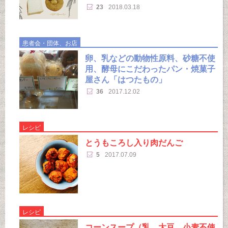
23
2018.03.18
患者会・団体、お店
卵、乳などの動物性原料、砂糖不使
用、酵母にこだわったパン・焼菓子
屋さん「はつたもの」
36
2017.12.02
レシピ
とうもころし入り肉だんご
5
2017.07.09
レシピ
コーンスープ（乳、大豆、小麦不使