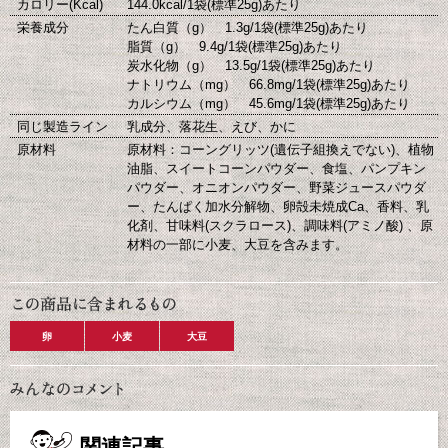
カロリー(Kcal)
144.0kcal/1袋(標準25g)あたり
栄養成分
たん白質（g） 1.3g/1袋(標準25g)あたり
脂質（g） 9.4g/1袋(標準25g)あたり
炭水化物（g） 13.5g/1袋(標準25g)あたり
ナトリウム（mg） 66.8mg/1袋(標準25g)あたり
カルシウム（mg） 45.6mg/1袋(標準25g)あたり
同じ製造ライン
乳成分、落花生、えび、かに
原材料
原材料：コーングリッツ(遺伝子組換えでない)、植物
油脂、スイートコーンパウダー、食塩、パンプキン
パウダー、オニオンパウダー、野菜ジュースパウダ
ー、たんぱく加水分解物、卵殻未焼成Ca、香料、乳
化剤、甘味料(スクラロース)、調味料(アミノ酸) 、原
材料の一部に小麦、大豆を含みます。
卵
小麦
大豆
関連記事