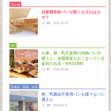
読み物
自家製米粉パンが硬くなるのはな
ぜ？
25
2016.10.25
PR
小麦、卵、乳不使用の米粉パンが
様々に。全国発送もおこなっている
金沢のお店～WAGOME
87
2016.08.09
患者会・団体、お店
卵、乳製品不使用パンも様々なパン
屋さん
28
2016.04.11