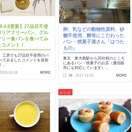
18.4.8更新】27品目不使
卵、乳などの動物性原料、砂
バリアフリーパン、グル
糖不使用、酵母にこだわった
フリー食パンを食べてみ
パン・焼菓子屋さん「はつた
たコメント！
もの」
、工房でも27品目不使用のパ
東京 東大島駅から20分程のところ
べてみましたコメントを追加
にあるパン・焼菓子のお店（通信販
！…
売にも対応しています）…
2018.03.18
MORE
36
2017.12.02
MORE
レシピ