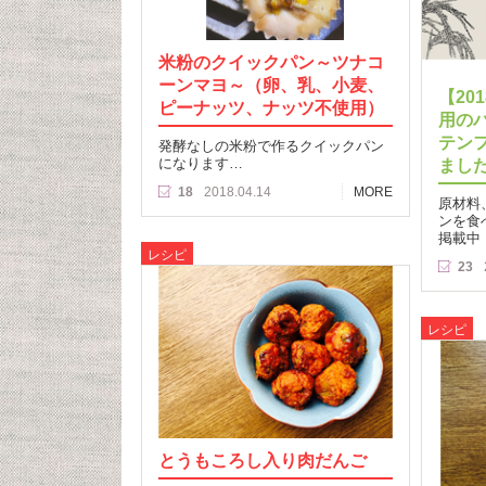
米粉のクイックパン～ツナコ
ーンマヨ～（卵、乳、小麦、
【20
ピーナッツ、ナッツ不使用）
用の
テン
発酵なしの米粉で作るクイックパン
になります…
まし
18
2018.04.14
MORE
原材料
ンを食
掲載中
レシピ
23
レシピ
とうもころし入り肉だんご