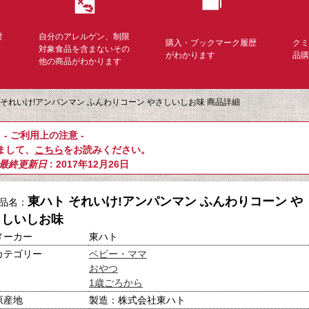
対
自分のアレルゲン、制限
購入・ブックマーク履歴
ク
く
対象食品を含まないその
がわかります
品
他の商品がわかります
 それいけ!アンパンマン ふんわりコーン やさしいしお味 商品詳細
- ご利用上の注意 -
まして、
こちら
をお読みください。
最終更新日
: 2017年12月26日
東ハト それいけ!アンパンマン ふんわりコーン や
品名：
さしいしお味
メーカー
東ハト
カテゴリー
ベビー・ママ
おやつ
1歳ごろから
原産地
製造：株式会社東ハト