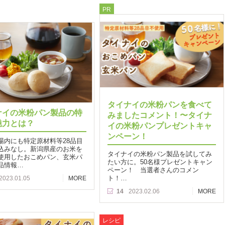
PR
タイナイの米粉パンを食べて
ナイの米粉パン製品の特
みましたコメント！〜タイナ
魅力とは？
イの米粉パンプレゼントキャ
ンペーン！
場内にも特定原材料等28品目
込みなし。新潟県産のお米を
タイナイの米粉パン製品を試してみ
使用したおこめパン、玄米パ
たい方に。50名様プレゼントキャン
品情報…
ペーン！ 当選者さんのコメン
ト！…
2023.01.05
MORE
14
2023.02.06
MORE
レシピ