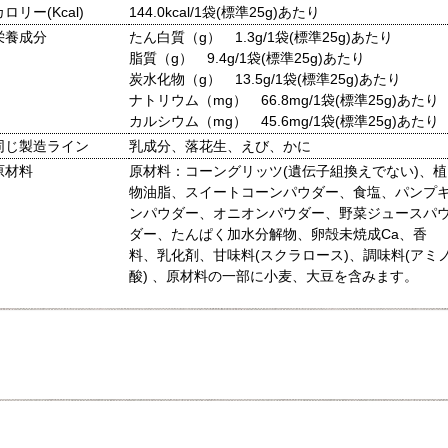
カロリー(Kcal)
144.0kcal/1袋(標準25g)あたり
栄養成分
たん白質（g） 1.3g/1袋(標準25g)あたり
脂質（g） 9.4g/1袋(標準25g)あたり
炭水化物（g） 13.5g/1袋(標準25g)あたり
ナトリウム（mg） 66.8mg/1袋(標準25g)あたり
カルシウム（mg） 45.6mg/1袋(標準25g)あたり
同じ製造ライン
乳成分、落花生、えび、かに
原材料
原材料：コーングリッツ(遺伝子組換えでない)、植
物油脂、スイートコーンパウダー、食塩、パンプ
ンパウダー、オニオンパウダー、野菜ジュースパ
ダー、たんぱく加水分解物、卵殻未焼成Ca、香
料、乳化剤、甘味料(スクラロース)、調味料(アミ
酸) 、原材料の一部に小麦、大豆を含みます。