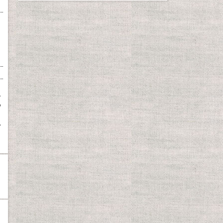
キ
ウ
ノ