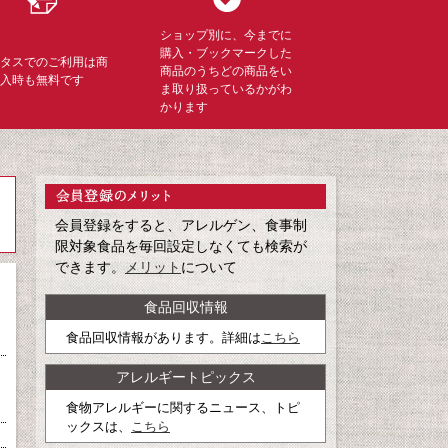
ショップ別に、今までに
購入・ブックマークした
ミタスでのご利用は商
商品のうちどの商品をい
購入時も無料です
ま取り扱っているかがわ
かります
会員登録をすると、アレルゲン、食事制
限対象食品を毎回設定しなくても検索が
できます。
メリット
について
食品回収情報
食品回収情報があります。詳細は
こちら
アレルギートピックス
食物アレルギーに関するニュース、トピ
ックスは、
こちら