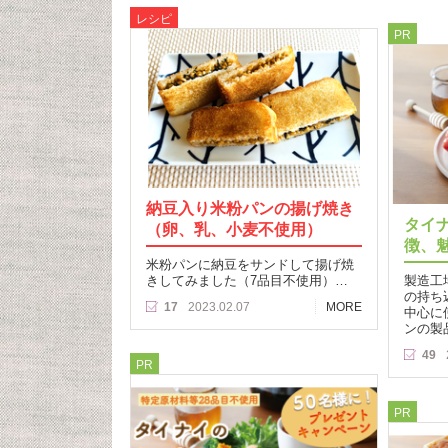
レシピ
PR
納豆入り米粉パンの揚げ焼き
タイ
（卵、乳、小麦不使用）
徴、
米粉パンに納豆をサンドして揚げ焼
きしてみました（7品目不使用）…
製造工
の持ち
17
2023.02.07
MORE
中心に
ンの製
49
PR
PR