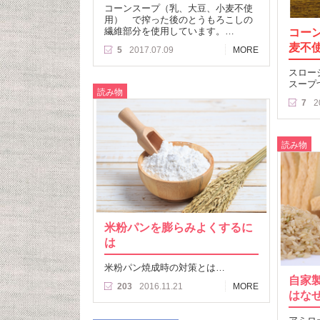
コーンスープ（乳、大豆、小麦不使
用） で搾った後のとうもろこしの
繊維部分を使用しています。…
コー
麦不
5
2017.07.09
MORE
スロー
スープ
読み物
7
2
読み物
米粉パンを膨らみよくするに
は
米粉パン焼成時の対策とは…
自家
203
2016.11.21
MORE
はな