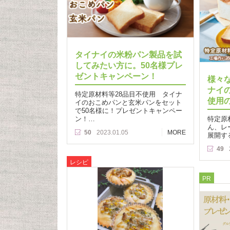
タイナイの米粉パン製品を試
してみたい方に。50名様プレ
ゼントキャンペーン！
様々
ナイ
特定原材料等28品目不使用 タイナ
使用
イのおこめパンと玄米パンをセット
で50名様に！プレゼントキャンペー
ン！…
特定原
ん、レ
50
2023.01.05
MORE
展開す
49
レシピ
PR