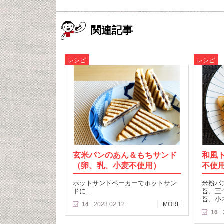
関連記事
レシピ
レシピ
玄米パンのあん＆もちサンド
和風
（卵、乳、小麦不使用）
不使
ホットサンドベーカーでホットサン
米粉パ
ドに…
苔、三
苔、小
14
2023.02.12
MORE
16