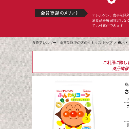
アレルゲン、食事制限
象食品を毎回設定しな
ても検索ができます
食物アレルギー、食事制限中の方のクミタス トップ
＞
東ハト
ご利用に際し
商品情報
商