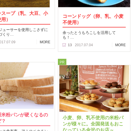
ンスープ（乳、大豆、小
コーンドッグ（卵、乳、小麦
使用）
不使用）
ジューサーを使用しこさずに
余ったとうもろこしを活用して
づくり…
も！…
017.07.09
MORE
13
2017.07.04
MORE
PR
製米粉パンが硬くなるの
小麦、卵、乳不使用の米粉パ
ぜ？
ンが様々に。全国発送もおこ
なっている金沢のお店～