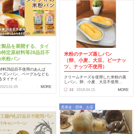
な製品を展開する、タイ
の特定原材料等28品目不
米粉のチーズ蒸しパン
の米粉パン
（卵、小麦、大豆、ピーナッ
ツ、ナッツ不使用）
材料28品目不使用のあんぱ
ーズンパン、ベーグルなども
クリームチーズを使用した米粉の蒸
るタイナイ…
しパン。卵、小麦、大豆不使用…
2023.01.05
MORE
22
2018.04.15
MORE
患者会・団体、お店