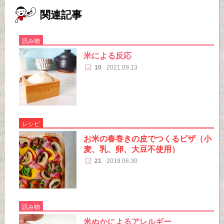
関連記事
読み物
米による反応
10
2021.09.13
レシピ
お米の春巻きの皮でつくるピザ（小
麦、乳、卵、大豆不使用）
21
2019.06.30
読み物
米ぬかによるアレルギー