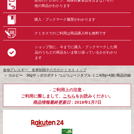
自分のアレルゲン、制限対象食品を含まないその
他の商品がわかります
購入・ブックマーク履歴がわかります
クミタスでのご利用は商品購入時も無料です
ショップ別に、今までに購入・ブックマークした商
品のうちどの商品をいま取り扱っているかがわかり
ます
食物アレルギー、食事制限中の方のクミタス トップ
＞
カルビー 36gサッポロポテト つぶつぶベジタブル ミニ4(9g×4袋) 商品詳細
- ご利用上の注意 -
ご利用に際しまして、
こちら
をお読みください。
商品情報最終更新日
: 2018年1月7日