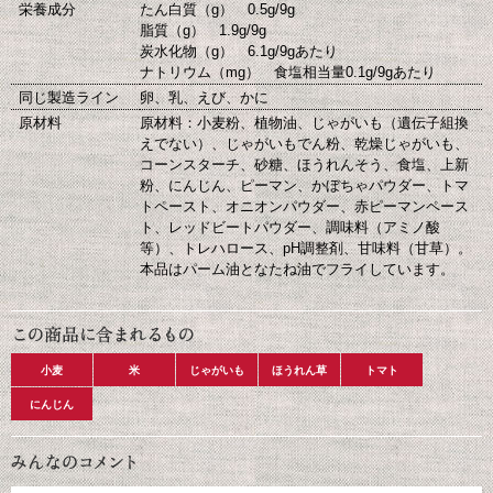
栄養成分
たん白質（g） 0.5g/9g
脂質（g） 1.9g/9g
炭水化物（g） 6.1g/9gあたり
ナトリウム（mg） 食塩相当量0.1g/9gあたり
同じ製造ライン
卵、乳、えび、かに
原材料
原材料：小麦粉、植物油、じゃがいも（遺伝子組換
えでない）、じゃがいもでん粉、乾燥じゃがいも、
コーンスターチ、砂糖、ほうれんそう、食塩、上新
粉、にんじん、ピーマン、かぼちゃパウダー、トマ
トペースト、オニオンパウダー、赤ピーマンペース
ト、レッドビートパウダー、調味料（アミノ酸
等）、トレハロース、pH調整剤、甘味料（甘草）。
本品はパーム油となたね油でフライしています。
小麦
米
じゃがいも
ほうれん草
トマト
にんじん