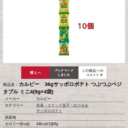
カルビー 36gサッポロポテト つぶつぶベジ
商品名：
タブル ミニ4(9g×4袋)
メーカー
カルビー
カテゴリー
米菓・スナック菓子・おつまみ
サッポロポテト
原産地
カロリー(Kcal)
44kcal/1袋9g