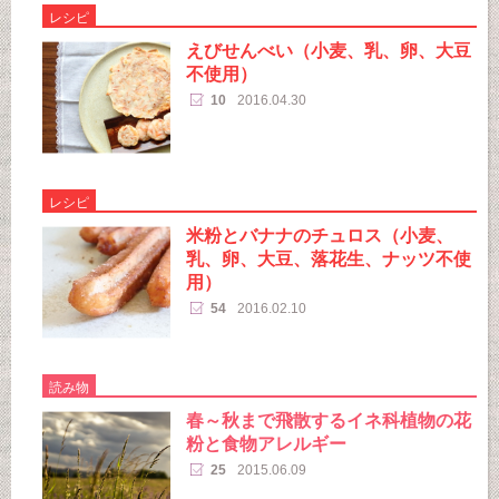
レシピ
えびせんべい（小麦、乳、卵、大豆
不使用）
10
2016.04.30
レシピ
米粉とバナナのチュロス（小麦、
乳、卵、大豆、落花生、ナッツ不使
用）
54
2016.02.10
読み物
春～秋まで飛散するイネ科植物の花
粉と食物アレルギー
25
2015.06.09