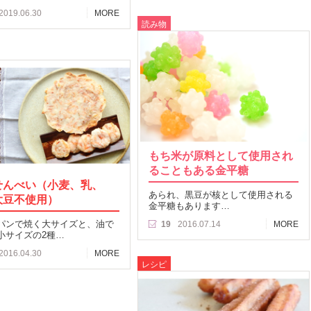
2019.06.30
MORE
読み物
もち米が原料として使用され
ることもある金平糖
せんべい（小麦、乳、
あられ、黒豆が核として使用される
大豆不使用）
金平糖もあります…
パンで焼く大サイズと、油で
19
2016.07.14
MORE
小サイズの2種…
2016.04.30
MORE
レシピ