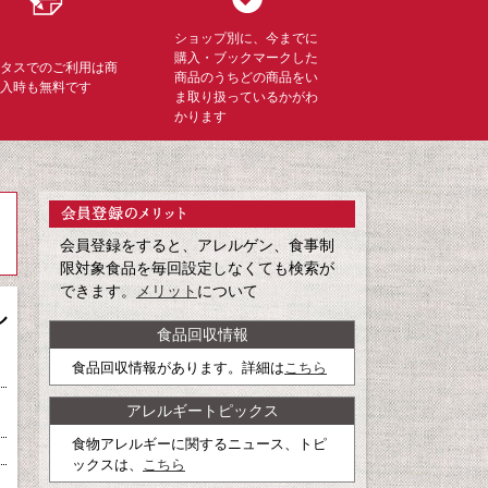
ショップ別に、今までに
購入・ブックマークした
ミタスでのご利用は商
商品のうちどの商品をい
購入時も無料です
ま取り扱っているかがわ
かります
会員登録をすると、アレルゲン、食事制
限対象食品を毎回設定しなくても検索が
できます。
メリット
について
ル
食品回収情報
食品回収情報があります。詳細は
こちら
アレルギートピックス
食物アレルギーに関するニュース、トピ
ックスは、
こちら