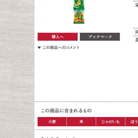
小麦
米
じゃがいも
ほう