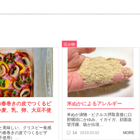
読み物
の春巻きの皮でつくるピ
米ぬかによるアレルギー
小麦、乳、卵、大豆不使
米ぬか漬物・ピクルス摂取直後に口
腔咽頭にかゆみ、イガイガ、顔面血
管浮腫、咳が出現…
と美味しい、クリスピー食感
の春巻きの皮でつくるピザ
14
2019.03.02
MORE
不使用）…