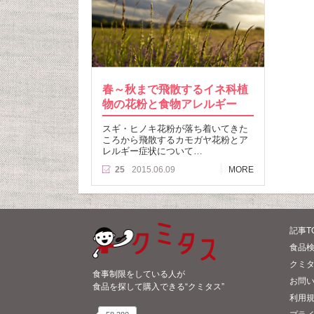
春～秋まで飛散するイネ科植
物の花粉と食物アレルギー
スギ・ヒノキ花粉が落ち着いてきた
ころから飛散するカモガヤ花粉とア
レルギー症状について…
25
2015.06.09
MORE
記事T
食品検
クミ
食事制限をしている人が
お問
食品を探して購入できる“クミタス”
利用