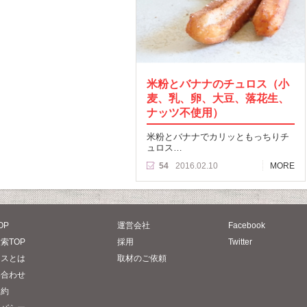
米粉とバナナのチュロス（小
麦、乳、卵、大豆、落花生、
ナッツ不使用）
米粉とバナナでカリッともっちりチ
ュロス…
54
2016.02.10
MORE
OP
運営会社
Facebook
索TOP
採用
Twitter
タスとは
取材のご依頼
い合わせ
規約