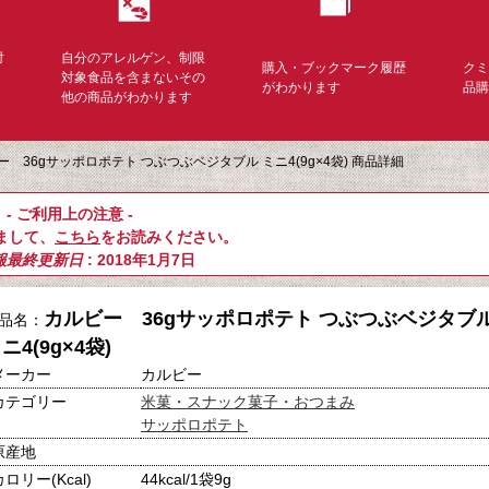
対
自分のアレルゲン、制限
購入・ブックマーク履歴
ク
く
対象食品を含まないその
がわかります
品
他の商品がわかります
ー 36gサッポロポテト つぶつぶベジタブル ミニ4(9g×4袋) 商品詳細
- ご利用上の注意 -
まして、
こちら
をお読みください。
報最終更新日
: 2018年1月7日
カルビー 36gサッポロポテト つぶつぶベジタブ
品名：
ニ4(9g×4袋)
メーカー
カルビー
カテゴリー
米菓・スナック菓子・おつまみ
サッポロポテト
原産地
カロリー(Kcal)
44kcal/1袋9g