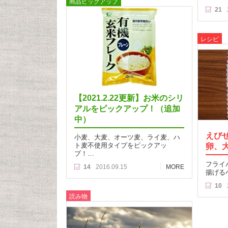
商品ピックアップ
21
レシピ
【2021.2.22更新】お米のシリ
アルをピックアップ！（追加
中）
えび
小麦、大麦、オーツ麦、ライ麦、ハ
ト麦不使用タイプをピックアッ
卵、
プ！…
フライ
14
2016.09.15
MORE
揚げる
10
読み物