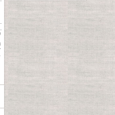
換
、
新
マ
ス
ま