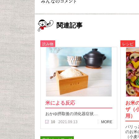
関連記事
読み物
レシピ
米による反応
お米
ザ（
おかゆ摂取後の消化器症状…
用）
10
2021.09.13
MORE
パリっ
のお米
（小麦