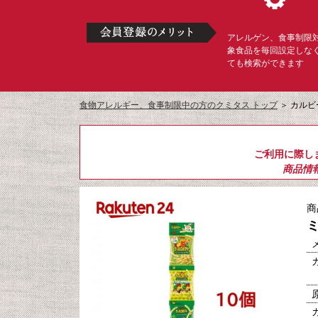
アレルゲン、食事制限
象食品を毎回設定しな
ても検索ができます
食物アレルギー、食事制限中の方のクミタス トップ
＞
カルビ
ご利用に際し
商品情
商
ミ