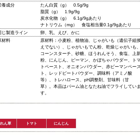
栄養成分
たん白質（g） 0.5g/9g
脂質（g） 1.9g/9g
炭水化物（g） 6.1g/9gあたり
ナトリウム（mg） 食塩相当量0.1g/9gあたり
同じ製造ライン
卵、乳、えび、かに
原材料
原材料：小麦粉、植物油、じゃがいも（遺伝子組
えでない）、じゃがいもでん粉、乾燥じゃがいも
コーンスターチ、砂糖、ほうれんそう、食塩、上
粉、にんじん、ピーマン、かぼちゃパウダー、ト
トペースト、オニオンパウダー、赤ピーマンペー
ト、レッドビートパウダー、調味料（アミノ酸
等）、トレハロース、pH調整剤、甘味料（甘
草）。本品はパーム油となたね油でフライしてい
す。
れん草
トマト
にんじん