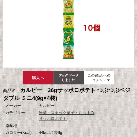
カルビー 36gサッポロポテト つぶつぶベジ
商品名：
タブル ミニ4(9g×4袋)
メーカー
カルビー
カテゴリー
米菓・スナック菓子・おつまみ
サッポロポテト
原産地
カロリー(Kcal)
44kcal/1袋9g