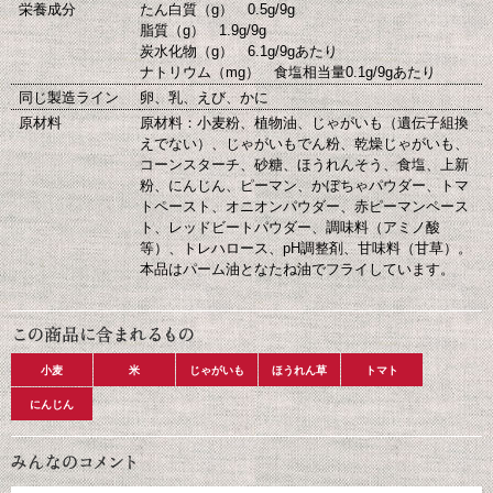
栄養成分
たん白質（g） 0.5g/9g
脂質（g） 1.9g/9g
炭水化物（g） 6.1g/9gあたり
ナトリウム（mg） 食塩相当量0.1g/9gあたり
同じ製造ライン
卵、乳、えび、かに
原材料
原材料：小麦粉、植物油、じゃがいも（遺伝子組換
えでない）、じゃがいもでん粉、乾燥じゃがいも、
コーンスターチ、砂糖、ほうれんそう、食塩、上新
粉、にんじん、ピーマン、かぼちゃパウダー、トマ
トペースト、オニオンパウダー、赤ピーマンペース
ト、レッドビートパウダー、調味料（アミノ酸
等）、トレハロース、pH調整剤、甘味料（甘草）。
本品はパーム油となたね油でフライしています。
小麦
米
じゃがいも
ほうれん草
トマト
にんじん