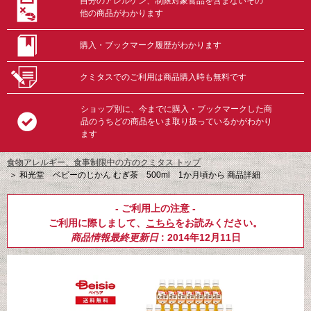
自分のアレルゲン、制限対象食品を含まないその
他の商品がわかります
購入・ブックマーク履歴がわかります
クミタスでのご利用は商品購入時も無料です
ショップ別に、今までに購入・ブックマークした商
品のうちどの商品をいま取り扱っているかがわかり
ます
食物アレルギー、食事制限中の方のクミタス トップ
＞
和光堂 ベビーのじかん むぎ茶 500ml 1か月頃から 商品詳細
- ご利用上の注意 -
ご利用に際しまして、
こちら
をお読みください。
商品情報最終更新日
: 2014年12月11日