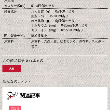
原産地
カロリー(Kcal)
0kcal/100ml当り
栄養成分
たん白質（g） 0g/100ml当り
脂質（g） 0g/100ml当り
炭水化物（g） 0g/100ml当り
ナトリウム（mg） 0-20mg/100ml当り
カフェイン（mg） 0mg/100ml当り
同じ製造ライン
情報収集中
原材料
原材料：六条大麦、ビタミンＣ。保存料、乳化剤不
使用。
大麦
関連記事
読み物