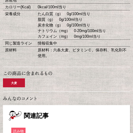
原産地
カロリー(Kcal)
0kcal/100ml当り
栄養成分
たん白質（g） 0g/100ml当り
脂質（g） 0g/100ml当り
炭水化物（g） 0g/100ml当り
ナトリウム（mg） 0-20mg/100ml当り
カフェイン（mg） 0mg/100ml当り
同じ製造ライン
情報収集中
原材料
原材料：六条大麦、ビタミンＣ。保存料、乳化剤不
使用。
大麦
関連記事
読み物