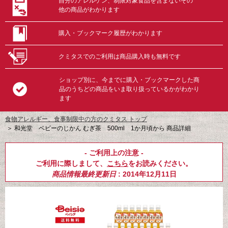
自分のアレルゲン、制限対象食品を含まないその
他の商品がわかります
購入・ブックマーク履歴がわかります
クミタスでのご利用は商品購入時も無料です
ショップ別に、今までに購入・ブックマークした商
品のうちどの商品をいま取り扱っているかがわかり
ます
食物アレルギー、食事制限中の方のクミタス トップ
＞
和光堂 ベビーのじかん むぎ茶 500ml 1か月頃から 商品詳細
- ご利用上の注意 -
ご利用に際しまして、
こちら
をお読みください。
商品情報最終更新日
: 2014年12月11日