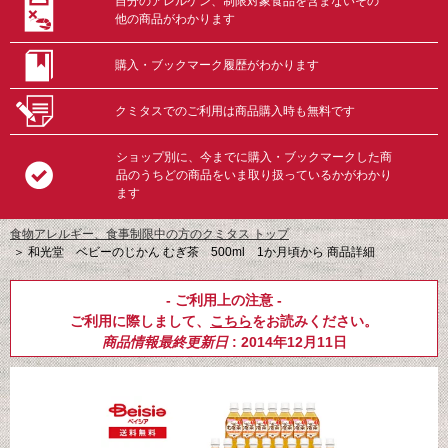
自分のアレルゲン、制限対象食品を含まないその
他の商品がわかります
購入・ブックマーク履歴がわかります
クミタスでのご利用は商品購入時も無料です
ショップ別に、今までに購入・ブックマークした商
品のうちどの商品をいま取り扱っているかがわかり
ます
食物アレルギー、食事制限中の方のクミタス トップ
＞
和光堂 ベビーのじかん むぎ茶 500ml 1か月頃から 商品詳細
- ご利用上の注意 -
ご利用に際しまして、
こちら
をお読みください。
商品情報最終更新日
: 2014年12月11日