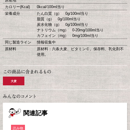
原産地
カロリー(Kcal)
0kcal/100ml当り
栄養成分
たん白質（g） 0g/100ml当り
脂質（g） 0g/100ml当り
炭水化物（g） 0g/100ml当り
ナトリウム（mg） 0-20mg/100ml当り
カフェイン（mg） 0mg/100ml当り
同じ製造ライン
情報収集中
原材料
原材料：六条大麦、ビタミンＣ。保存料、乳化剤不
使用。
大麦
関連記事
読み物