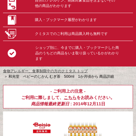
自分のアレルゲン、制限対象食品を含まないその
他の商品がわかります
購入・ブックマーク履歴がわかります
クミタスでのご利用は商品購入時も無料です
ショップ別に、今までに購入・ブックマークした商
品のうちどの商品をいま取り扱っているかがわかり
ます
食物アレルギー、食事制限中の方のクミタス トップ
＞
和光堂 ベビーのじかん むぎ茶 500ml 1か月頃から 商品詳細
- ご利用上の注意 -
ご利用に際しまして、
こちら
をお読みください。
商品情報最終更新日
: 2014年12月11日