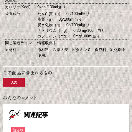
原産地
カロリー(Kcal)
0kcal/100ml当り
栄養成分
たん白質（g） 0g/100ml当り
脂質（g） 0g/100ml当り
炭水化物（g） 0g/100ml当り
ナトリウム（mg） 0-20mg/100ml当り
カフェイン（mg） 0mg/100ml当り
同じ製造ライン
情報収集中
原材料
原材料：六条大麦、ビタミンＣ。保存料、乳化剤不
使用。
大麦
関連記事
読み物