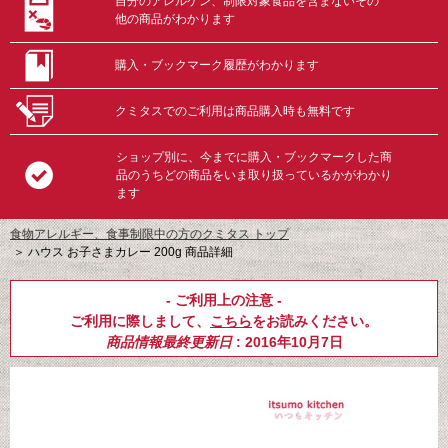
自分のアレルゲン、制限対象食品を含まないその
他の商品がわかります
購入・ブックマーク履歴がわかります
クミタスでのご利用は商品購入時も無料です
ショップ別に、今までに購入・ブックマークした商
品のうちどの商品をいま取り扱っているかがわかり
ます
食物アレルギー、食事制限中の方のクミタス トップ
＞
ハウス お子さまカレー 200g 商品詳細
- ご利用上の注意 -
ご利用に際しまして、
こちら
をお読みください。
商品情報最終更新日
: 2016年10月7日