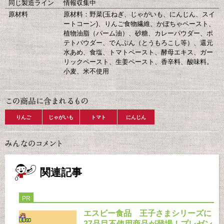
同じ製造ライン
情報収集中
原材料
原材料：野菜(玉ねぎ、じゃがいも、にんじん、スイ
ートコーン)、りんご食物繊維、かぼちゃペースト、
植物油脂（パーム油）、砂糖、カレーパウダー、ポ
テトパウダー、でんぷん（とうもろこし等）、還元
水あめ、食塩、トマトペースト、酵母エキス、ガー
リックペースト、生姜ペースト、香辛料、酸味料。
小麦、米不使用
りんご
じゃがいも
トマト
にんじん
関連記事
PR
エスビー食品 王子さまシリーズに
27品目不使用商品が登場！プレゼン