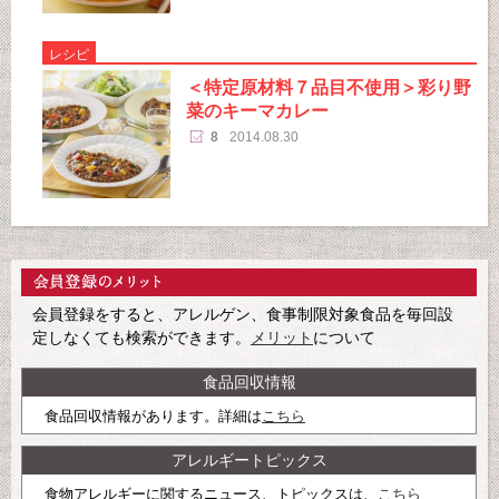
レシピ
＜特定原材料７品目不使用＞彩り野
菜のキーマカレー
8
2014.08.30
会員登録をすると、アレルゲン、食事制限対象食品を毎回設
定しなくても検索ができます。
メリット
について
食品回収情報
食品回収情報があります。詳細は
こちら
アレルギートピックス
食物アレルギーに関するニュース、トピックスは、
こちら