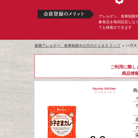
アレルゲン、食事制限
象食品を毎回設定しな
ても検索ができます
食物アレルギー、食事制限中の方のクミタス トップ
＞
ハウス
ご利用に際し
商品情
商