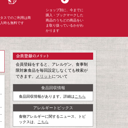
ショップ別に、今までに
購入・ブックマークした
ミタスでのご利用は商
商品のうちどの商品をい
購入時も無料です
ま取り扱っているかがわ
かります
会員登録をすると、アレルゲン、食事制
限対象食品を毎回設定しなくても検索が
できます。
メリット
について
食品回収情報
食品回収情報があります。詳細は
こちら
アレルギートピックス
食物アレルギーに関するニュース、トピ
ックスは、
こちら