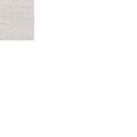
記事T
食品検
クミ
食事制限をしている人が
お問
食品を探して購入できる“クミタス”
利用
プラ
58,344
ヘル
食物ア