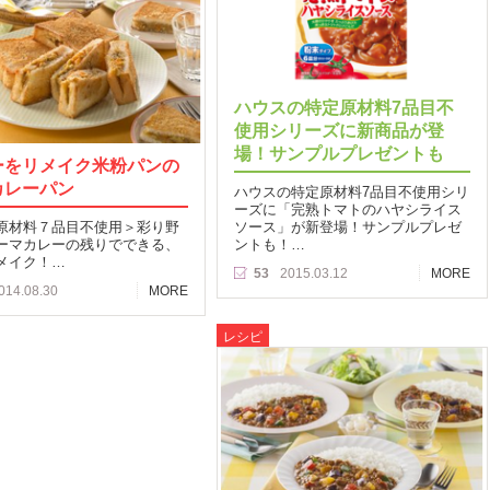
ハウスの特定原材料7品目不
使用シリーズに新商品が登
場！サンプルプレゼントも
ーをリメイク米粉パンの
カレーパン
ハウスの特定原材料7品目不使用シリ
ーズに「完熟トマトのハヤシライス
原材料７品目不使用＞彩り野
ソース」が新登場！サンプルプレゼ
ーマカレーの残りでできる、
ントも！…
メイク！…
53
2015.03.12
MORE
014.08.30
MORE
レシピ