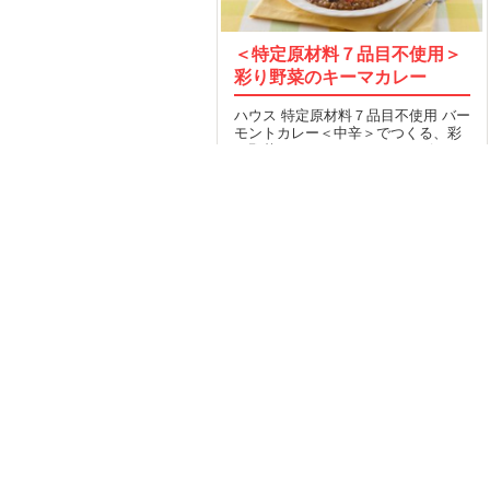
＜特定原材料７品目不使用＞
彩り野菜のキーマカレー
ハウス 特定原材料７品目不使用 バー
モントカレー＜中辛＞でつくる、彩
り野菜のキーマカレーのレシピで
す。…
8
2014.08.30
MORE
OP
運営会社
Facebook
索TOP
採用
Twitter
タスとは
取材のご依頼
い合わせ
規約
イバシー
プ
レルギー/アトピー