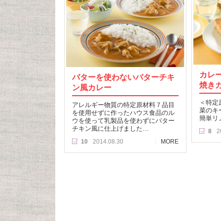
カレ
バターを使わないバターチキ
焼き
ン風カレー
＜特定
アレルギー物質の特定原材料７品目
菜のキ
を使用せずに作ったハウス食品のル
簡単リ
ウを使って乳製品を使わずにバター
チキン風に仕上げました…
8
2
10
2014.08.30
MORE