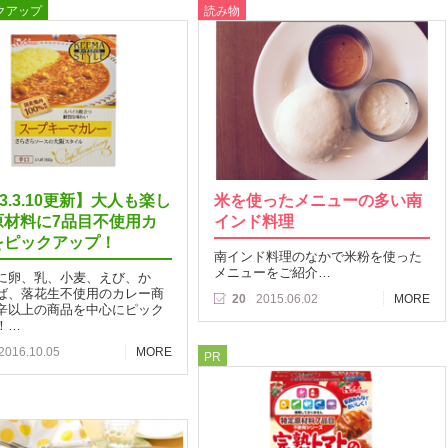
クアップ
読み物
23.3.10更新】大人も楽し
米を使ったメニューの多い南
原材料に7品目不使用カ
インド料理
をピックアップ！
南インド料理のなかで米粉を使った
メニューをご紹介…
に卵、乳、小麦、えび、か
ば、落花生不使用のカレー商
20
2015.06.02
MORE
辛以上の商品を中心にピック
！…
2016.10.05
MORE
PR