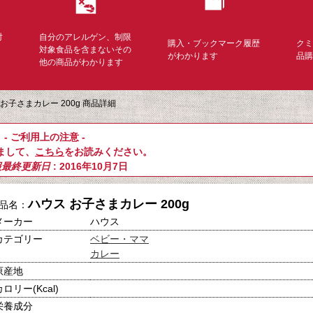
対
自分のアレルゲン、制限
購入・ブックマーク履歴
ク
く
対象食品を含まないその
がわかります
品
他の商品がわかります
 お子さまカレー 200g 商品詳細
- ご利用上の注意 -
まして、
こちら
をお読みください。
報最終更新日
: 2016年10月7日
ハウス お子さまカレー 200g
品名：
メーカー
ハウス
カテゴリー
ベビー・ママ
カレー
原産地
カロリー(Kcal)
栄養成分