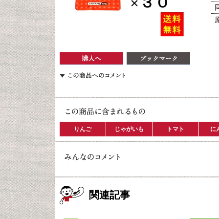
りんご
じゃがいも
トマト
に
関連記事