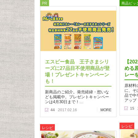
PR
商品ピッ
エスビー食品 王子さまシリ
【20
ーズに27品目不使用商品が登
める
場！プレゼントキャンペーン
レー
も！
原材料
に、そ
新商品のご紹介。発売経緯・想いな
品で中
ども掲載中。プレゼントキャンペー
アップ
ンは4月30日まで！…
15
44
2017.02.16
MORE
レシピ
レシピ