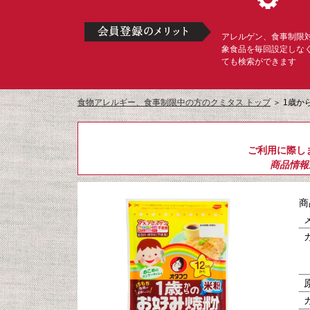
アレルゲン、食事制限
象食品を毎回設定しな
ても検索ができます
食物アレルギー、食事制限中の方のクミタス トップ
＞
1歳から
ご利用に際し
商品情報
商