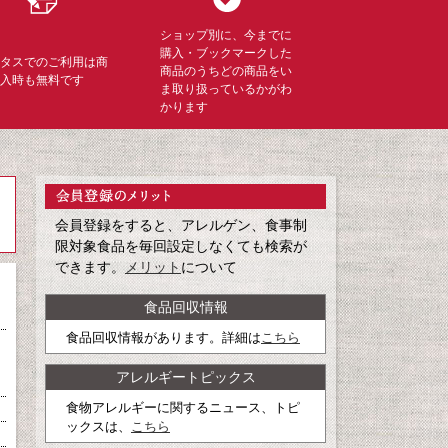
ショップ別に、今までに
購入・ブックマークした
ミタスでのご利用は商
商品のうちどの商品をい
購入時も無料です
ま取り扱っているかがわ
かります
会員登録をすると、アレルゲン、食事制
限対象食品を毎回設定しなくても検索が
できます。
メリット
について
食品回収情報
食品回収情報があります。詳細は
こちら
アレルギートピックス
食物アレルギーに関するニュース、トピ
ックスは、
こちら