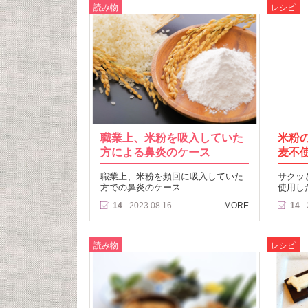
読み物
レシピ
職業上、米粉を吸入していた
米粉
方による鼻炎のケース
麦不
職業上、米粉を頻回に吸入していた
サクッ
方での鼻炎のケース…
使用し
14
2023.08.16
MORE
14
読み物
レシピ