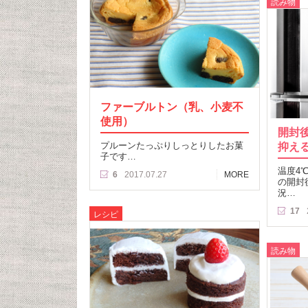
読み物
ファーブルトン（乳、小麦不
使用）
開封
プルーンたっぷりしっとりしたお菓
抑え
子です…
温度4
6
2017.07.27
MORE
の開封
況…
17
レシピ
読み物