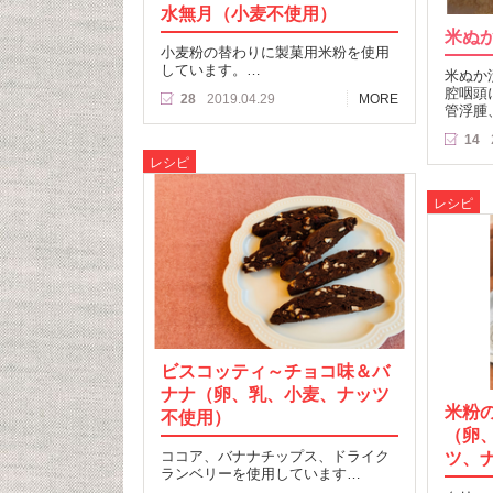
水無月（小麦不使用）
米ぬ
小麦粉の替わりに製菓用米粉を使用
しています。…
米ぬか
腔咽頭
28
2019.04.29
MORE
管浮腫
14
レシピ
レシピ
ビスコッティ～チョコ味＆バ
ナナ（卵、乳、小麦、ナッツ
米粉
不使用）
（卵
ココア、バナナチップス、ドライク
ツ、
ランベリーを使用しています…