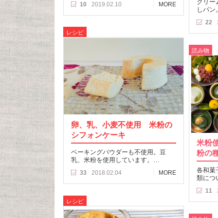
クリー
10
2019.02.10
MORE
しパン
22
レシピ
読み物
卵、乳、小麦不使用 米粉の
シフォンケーキ
米粉
ベーキングパウダーも不使用。豆
粉の
乳、米粉を使用しています。…
各和菓
33
2018.02.04
MORE
類につ
11
レシピ