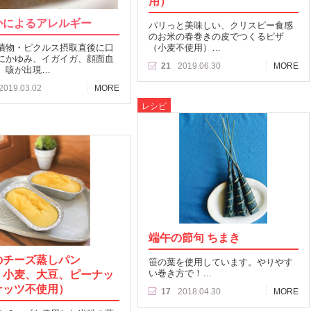
用）
かによるアレルギー
パリっと美味しい、クリスピー食感
のお米の春巻きの皮でつくるピザ
漬物・ピクルス摂取直後に口
（小麦不使用）…
にかゆみ、イガイガ、顔面血
21
2019.06.30
MORE
、咳が出現…
2019.03.02
MORE
レシピ
端午の節句 ちまき
のチーズ蒸しパン
笹の葉を使用しています。やりやす
、小麦、大豆、ピーナッ
い巻き方で！…
ナッツ不使用）
17
2018.04.30
MORE