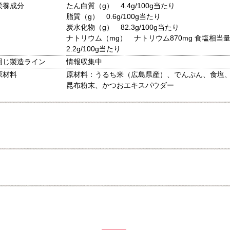
栄養成分
たん白質（g） 4.4g/100g当たり
脂質（g） 0.6g/100g当たり
炭水化物（g） 82.3g/100g当たり
ナトリウム（mg） ナトリウム870mg 食塩相当
2.2g/100g当たり
同じ製造ライン
情報収集中
原材料
原材料：うるち米（広島県産）、でんぷん、食塩
昆布粉末、かつおエキスパウダー