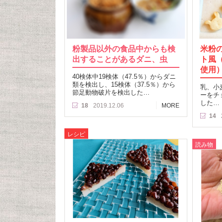
粉製品以外の食品中からも検
米粉
出することがあるダニ、虫
ト風
使用
40検体中19検体（47.5％）からダニ
類を検出し、15検体（37.5％）から
乳、小
節足動物破片を検出した…
ーをチ
した…
18
2019.12.06
MORE
14
レシピ
読み物