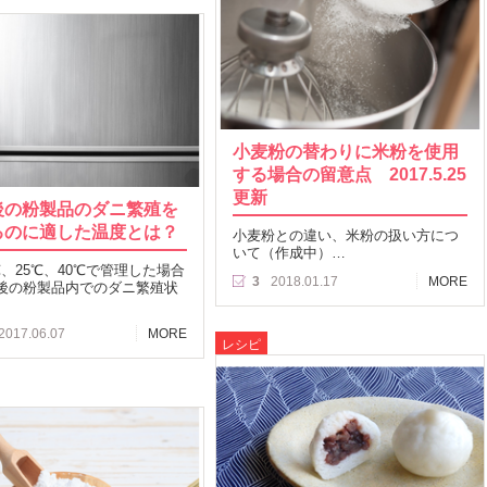
小麦粉の替わりに米粉を使用
する場合の留意点 2017.5.25
更新
後の粉製品のダニ繁殖を
るのに適した温度とは？
小麦粉との違い、米粉の扱い方につ
いて（作成中）…
℃、25℃、40℃で管理した場合
3
2018.01.17
MORE
後の粉製品内でのダニ繁殖状
2017.06.07
MORE
レシピ