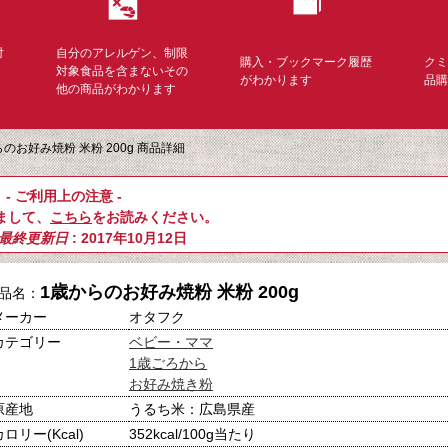
対
自分のアレルゲン、制限
購入・ブックマーク履歴
ク
く
対象食品を含まないその
がわかります
品
他の商品がわかります
のお好み焼粉 米粉 200g 商品詳細
- ご利用上の注意 -
まして、
こちら
をお読みください。
最終更新日
: 2017年10月12日
1歳からのお好み焼粉 米粉 200g
品名：
メーカー
オタフク
カテゴリー
ベビー・ママ
1歳ごろから
お好み焼き粉
原産地
うるち米：広島県産
カロリー(Kcal)
352kcal/100g当たり