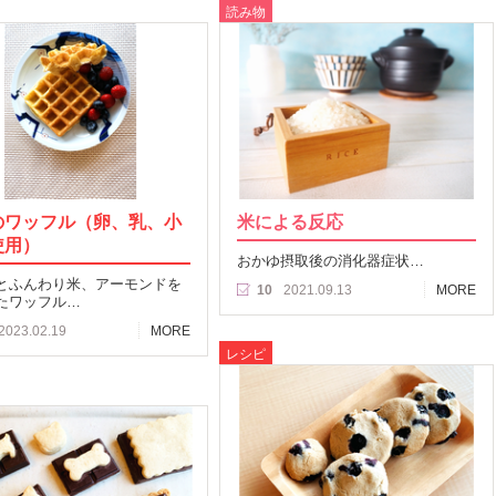
読み物
のワッフル（卵、乳、小
米による反応
使用）
おかゆ摂取後の消化器症状…
とふんわり米、アーモンドを
10
2021.09.13
MORE
たワッフル…
2023.02.19
MORE
レシピ