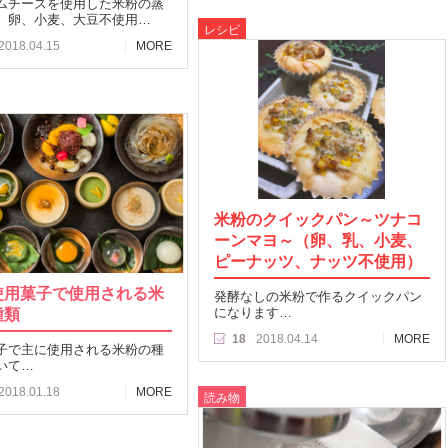
ムチーズを使用した米粉の蒸
。卵、小麦、大豆不使用…
レシピ
2018.04.15
MORE
米粉のクイックパン～ツナコ
ーンマヨ～（卵、乳、小麦、
ピーナッツ、ナッツ不使用）
使用菓子で使用される米
発酵なしの米粉で作るクイックパン
種類
になります…
18
2018.04.14
MORE
子で主に使用される米粉の種
いて…
2018.01.18
MORE
読み物