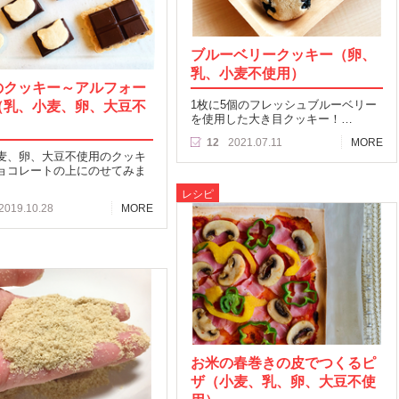
ブルーベリークッキー（卵、
乳、小麦不使用）
のクッキー～アルフォー
（乳、小麦、卵、大豆不
1枚に5個のフレッシュブルーベリー
を使用した大き目クッキー！…
）
12
2021.07.11
MORE
麦、卵、大豆不使用のクッキ
ョコレートの上にのせてみま
レシピ
2019.10.28
MORE
お米の春巻きの皮でつくるピ
ザ（小麦、乳、卵、大豆不使