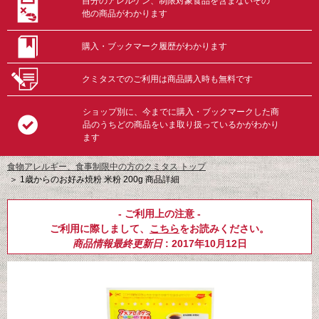
自分のアレルゲン、制限対象食品を含まないその
他の商品がわかります
購入・ブックマーク履歴がわかります
クミタスでのご利用は商品購入時も無料です
ショップ別に、今までに購入・ブックマークした商
品のうちどの商品をいま取り扱っているかがわかり
ます
食物アレルギー、食事制限中の方のクミタス トップ
＞
1歳からのお好み焼粉 米粉 200g 商品詳細
- ご利用上の注意 -
ご利用に際しまして、
こちら
をお読みください。
商品情報最終更新日
: 2017年10月12日