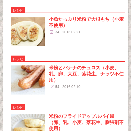
レシピ
小魚たっぷり米粉で大根もち（小麦
不使用）
24
2016.02.21
レシピ
米粉とバナナのチュロス（小麦、
乳、卵、大豆、落花生、ナッツ不使
用）
54
2016.02.10
レシピ
米粉のフライドアップルパイ風
（卵、乳、小麦、落花生、膨張剤不
使用）