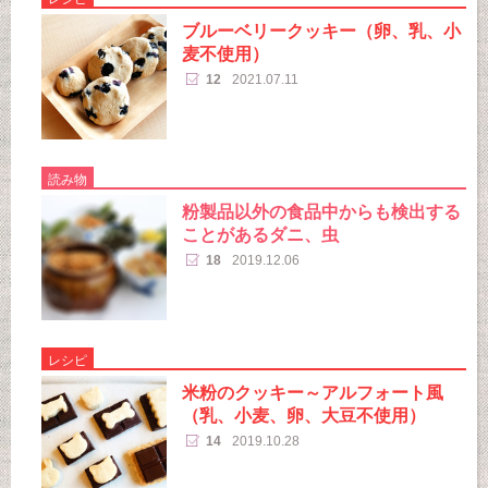
ブルーベリークッキー（卵、乳、小
麦不使用）
12
2021.07.11
読み物
粉製品以外の食品中からも検出する
ことがあるダニ、虫
18
2019.12.06
レシピ
米粉のクッキー～アルフォート風
（乳、小麦、卵、大豆不使用）
14
2019.10.28