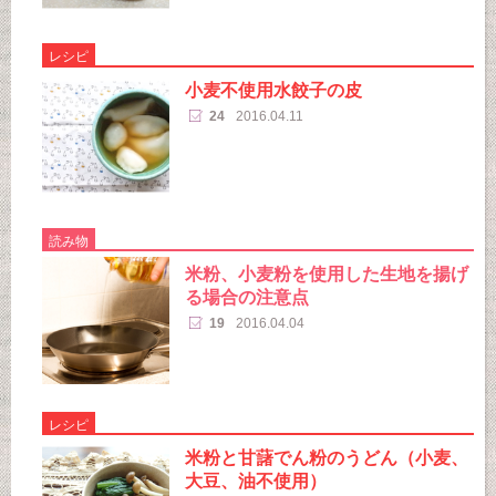
レシピ
小麦不使用水餃子の皮
24
2016.04.11
読み物
米粉、小麦粉を使用した生地を揚げ
る場合の注意点
19
2016.04.04
レシピ
米粉と甘藷でん粉のうどん（小麦、
大豆、油不使用）