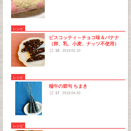
レシピ
ビスコッティ～チョコ味＆バナナ
（卵、乳、小麦、ナッツ不使用）
10
2019.02.10
レシピ
端午の節句 ちまき
17
2018.04.30
レシピ