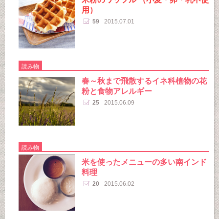
用）
59
2015.07.01
読み物
春～秋まで飛散するイネ科植物の花
粉と食物アレルギー
25
2015.06.09
読み物
米を使ったメニューの多い南インド
料理
20
2015.06.02