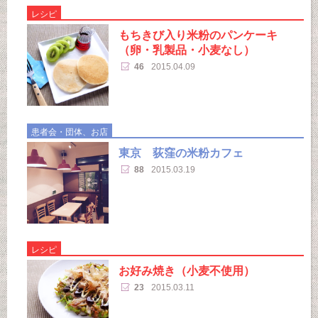
レシピ
もちきび入り米粉のパンケーキ
（卵・乳製品・小麦なし）
46
2015.04.09
患者会・団体、お店
東京 荻窪の米粉カフェ
88
2015.03.19
レシピ
お好み焼き（小麦不使用）
23
2015.03.11