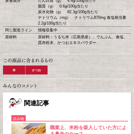
栄養成分
たん白質（g） 4.4g/100g当たり
脂質（g） 0.6g/100g当たり
炭水化物（g） 82.3g/100g当たり
ナトリウム（mg） ナトリウム870mg 食塩相当量
2.2g/100g当たり
同じ製造ライン
情報収集中
原材料
原材料：うるち米（広島県産）、でんぷん、食塩、
昆布粉末、かつおエキスパウダー
米
かつお
関連記事
読み物
職業上、米粉を吸入していた方によ
る鼻炎のケース