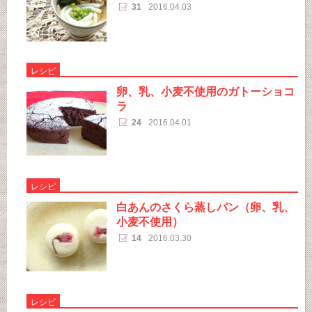
31
2016.04.03
レシピ
卵、乳、小麦不使用のガトーショコ
ラ
24
2016.04.01
レシピ
白あんのさくら蒸しパン（卵、乳、
小麦不使用）
14
2016.03.30
レシピ