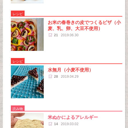
レシピ
お米の春巻きの皮でつくるピザ（小
麦、乳、卵、大豆不使用）
21
2019.06.30
レシピ
水無月（小麦不使用）
28
2019.04.29
読み物
米ぬかによるアレルギー
14
2019.03.02