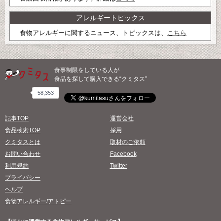
アレルギートピックス
食物アレルギーに関するニュース、トピックスは、
こちら
食事制限をしている人が
食品を探して購入できる“クミタス”
58,353
記事TOP
運営会社
食品検索TOP
採用
クミタスとは
取材のご依頼
お問い合わせ
Facebook
利用規約
Twitter
プライバシー
ヘルプ
食物アレルギー/アトピー