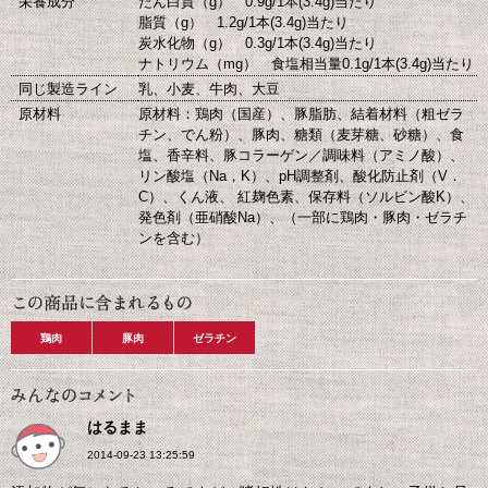
栄養成分
たん白質（g） 0.9g/1本(3.4g)当たり
脂質（g） 1.2g/1本(3.4g)当たり
炭水化物（g） 0.3g/1本(3.4g)当たり
ナトリウム（mg） 食塩相当量0.1g/1本(3.4g)当たり
同じ製造ライン
乳、小麦、牛肉、大豆
原材料
原材料：鶏肉（国産）、豚脂肪、結着材料（粗ゼラ
チン、でん粉）、豚肉、糖類（麦芽糖、砂糖）、食
塩、香辛料、豚コラーゲン／調味料（アミノ酸）、
リン酸塩（Na，K）、pH調整剤、酸化防止剤（V．
C）、くん液、 紅麹色素、保存料（ソルビン酸K）、
発色剤（亜硝酸Na）、（一部に鶏肉・豚肉・ゼラチ
ンを含む）
鶏肉
豚肉
ゼラチン
はるまま
2014-09-23 13:25:59