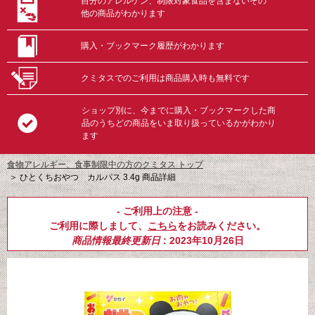
自分のアレルゲン、制限対象食品を含まないその
他の商品がわかります
購入・ブックマーク履歴がわかります
クミタスでのご利用は商品購入時も無料です
ショップ別に、今までに購入・ブックマークした商
品のうちどの商品をいま取り扱っているかがわかり
ます
食物アレルギー、食事制限中の方のクミタス トップ
＞
ひとくちおやつ カルパス 3.4g 商品詳細
- ご利用上の注意 -
ご利用に際しまして、
こちら
をお読みください。
商品情報最終更新日
: 2023年10月26日