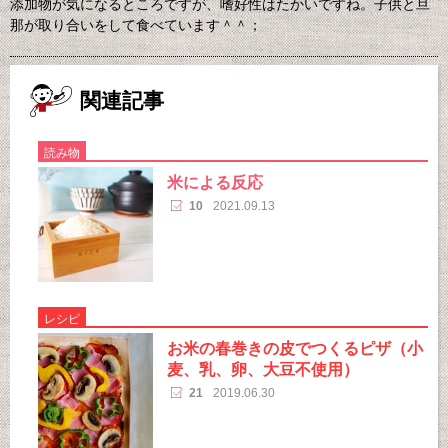
添加物が気になるところですが、嗜好性はたかいですね。子供と旦
那が取り合いをして食べています＾＾；
関連記事
読み物
米による反応
10
2021.09.13
レシピ
お米の春巻きの皮でつくるピザ（小
麦、乳、卵、大豆不使用）
21
2019.06.30