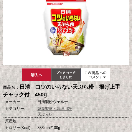
日清 コツのいらない天ぷら粉 揚げ上手
商品名：
チャック付 450g
メーカー
日清製粉ウェルナ
カテゴリー
製菓製材・調理用粉
天ぷら粉
原産地
カロリー(Kcal)
358kcal/100g