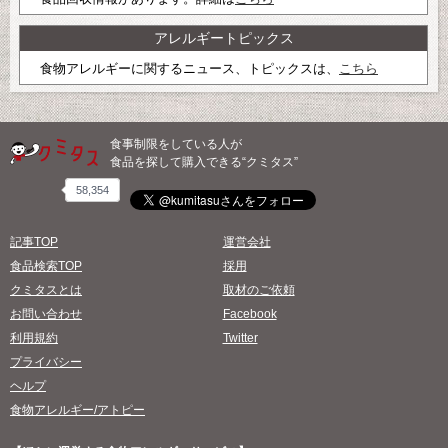
アレルギートピックス
食物アレルギーに関するニュース、トピックスは、
こちら
食事制限をしている人が
食品を探して購入できる“クミタス”
58,354
記事TOP
運営会社
食品検索TOP
採用
クミタスとは
取材のご依頼
お問い合わせ
Facebook
利用規約
Twitter
プライバシー
ヘルプ
食物アレルギー/アトピー