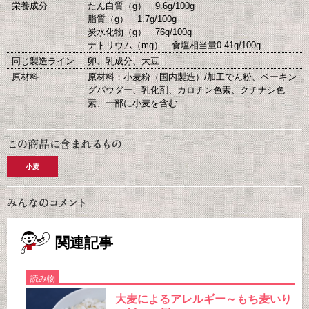
栄養成分
たん白質（g） 9.6g/100g
脂質（g） 1.7g/100g
炭水化物（g） 76g/100g
ナトリウム（mg） 食塩相当量0.41g/100g
同じ製造ライン
卵、乳成分、大豆
原材料
原材料：小麦粉（国内製造）/加工でん粉、ベーキン
グパウダー、乳化剤、カロチン色素、クチナシ色
素、一部に小麦を含む
小麦
関連記事
読み物
大麦によるアレルギー～もち麦いり