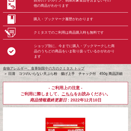
自分のアレルゲン、制限対象食品を含まないその
他の商品がわかります
購入・ブックマーク履歴がわかります
クミタスでのご利用は商品購入時も無料です
ショップ別に、今までに購入・ブックマークした商
品のうちどの商品をいま取り扱っているかがわかり
ます
食物アレルギー、食事制限中の方のクミタス トップ
＞
日清 コツのいらない天ぷら粉 揚げ上手 チャック付 450g 商品詳細
- ご利用上の注意 -
ご利用に際しまして、
こちら
をお読みください。
商品情報最終更新日
: 2022年12月10日