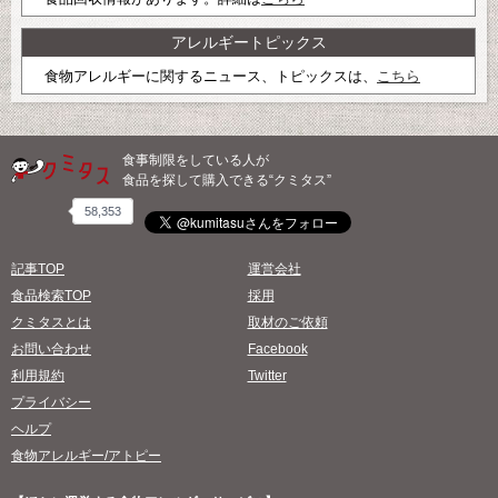
アレルギートピックス
食物アレルギーに関するニュース、トピックスは、
こちら
食事制限をしている人が
食品を探して購入できる“クミタス”
58,353
記事TOP
運営会社
食品検索TOP
採用
クミタスとは
取材のご依頼
お問い合わせ
Facebook
利用規約
Twitter
プライバシー
ヘルプ
食物アレルギー/アトピー