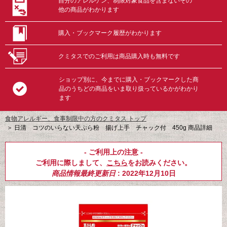
自分のアレルゲン、制限対象食品を含まないその
他の商品がわかります
購入・ブックマーク履歴がわかります
クミタスでのご利用は商品購入時も無料です
ショップ別に、今までに購入・ブックマークした商
品のうちどの商品をいま取り扱っているかがわかり
ます
食物アレルギー、食事制限中の方のクミタス トップ
＞
日清 コツのいらない天ぷら粉 揚げ上手 チャック付 450g 商品詳細
- ご利用上の注意 -
ご利用に際しまして、
こちら
をお読みください。
商品情報最終更新日
: 2022年12月10日