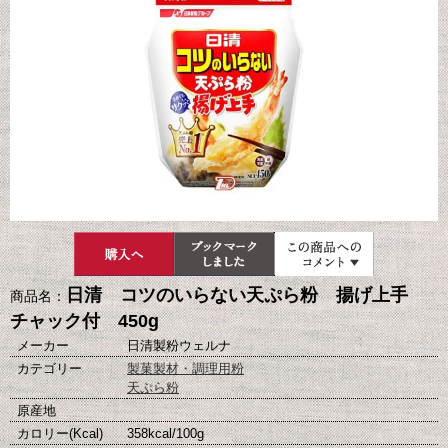
日清 コツのいらない天ぷら粉 揚げ上手
商品名：
チャック付 450g
メーカー
日清製粉ウェルナ
カテゴリー
製菓製材・調理用粉
天ぷら粉
原産地
カロリー(Kcal)
358kcal/100g