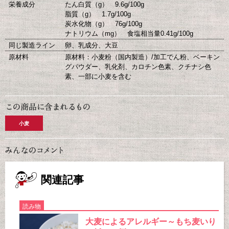
栄養成分
たん白質（g） 9.6g/100g
脂質（g） 1.7g/100g
炭水化物（g） 76g/100g
ナトリウム（mg） 食塩相当量0.41g/100g
同じ製造ライン
卵、乳成分、大豆
原材料
原材料：小麦粉（国内製造）/加工でん粉、ベーキン
グパウダー、乳化剤、カロチン色素、クチナシ色
素、一部に小麦を含む
小麦
関連記事
読み物
大麦によるアレルギー～もち麦いり