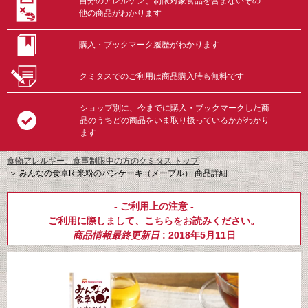
自分のアレルゲン、制限対象食品を含まないその
他の商品がわかります
購入・ブックマーク履歴がわかります
クミタスでのご利用は商品購入時も無料です
ショップ別に、今までに購入・ブックマークした商
品のうちどの商品をいま取り扱っているかがわかり
ます
食物アレルギー、食事制限中の方のクミタス トップ
＞
みんなの食卓R 米粉のパンケーキ（メープル） 商品詳細
- ご利用上の注意 -
ご利用に際しまして、
こちら
をお読みください。
商品情報最終更新日
: 2018年5月11日