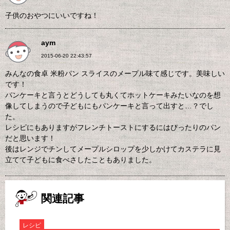
子供のおやつにいいですね！
aym
2015-06-20 22:43:57
みんなの食卓 米粉パン スライスのメープル味て感じです。美味しい
です！
パンケーキと言うとどうしても丸くてホットケーキみたいなのを想
像してしまうので子どもにもパンケーキと言って出すと…？でし
た。
レシピにもありますがフレンチトーストにするにはぴったりのパン
だと思います！
後はレンジでチンしてメープルシロップを少しかけてカステラに見
立てて子どもに食べさしたこともありました。
関連記事
レシピ