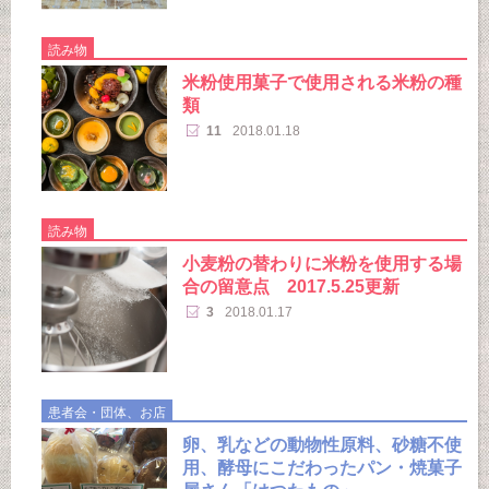
読み物
米粉使用菓子で使用される米粉の種
類
11
2018.01.18
読み物
小麦粉の替わりに米粉を使用する場
合の留意点 2017.5.25更新
3
2018.01.17
患者会・団体、お店
卵、乳などの動物性原料、砂糖不使
用、酵母にこだわったパン・焼菓子