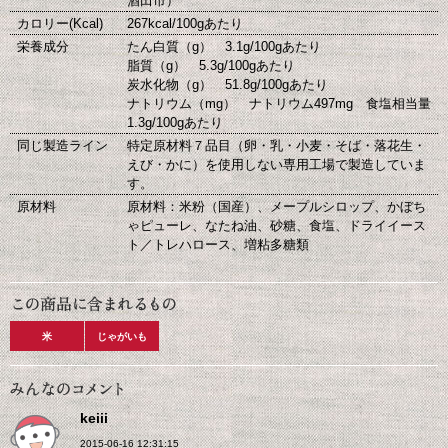
酒田市）
カロリー(Kcal)
267kcal/100gあたり
栄養成分
たん白質（g） 3.1g/100gあたり
脂質（g） 5.3g/100gあたり
炭水化物（g） 51.8g/100gあたり
ナトリウム（mg） ナトリウム497mg 食塩相当量
1.3g/100gあたり
同じ製造ライン
特定原材料７品目（卵・乳・小麦・そば・落花生・
えび・かに）を使用しない専用工場で製造していま
す。
原材料
原材料：米粉（国産）、メープルシロップ、かぼち
ゃピューレ、なたね油、砂糖、食塩、ドライイース
ト／トレハロース、増粘多糖類
米
じゃがいも
keiii
2015-06-16 12:31:15