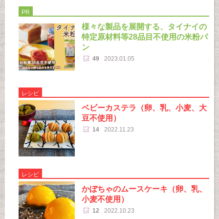
PR
様々な製品を展開する、タイナイの
特定原材料等28品目不使用の米粉パ
ン
49
2023.01.05
レシピ
ベビーカステラ（卵、乳、小麦、大
豆不使用）
14
2022.11.23
レシピ
かぼちゃのムースケーキ（卵、乳、
小麦不使用）
12
2022.10.23