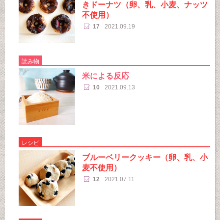
きドーナツ（卵、乳、小麦、ナッツ
不使用）
17
2021.09.19
読み物
米による反応
10
2021.09.13
レシピ
ブルーベリークッキー（卵、乳、小
麦不使用）
12
2021.07.11