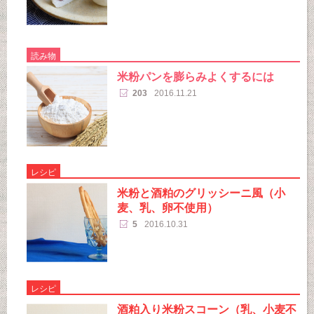
読み物
米粉パンを膨らみよくするには
203
2016.11.21
レシピ
米粉と酒粕のグリッシーニ風（小
麦、乳、卵不使用）
5
2016.10.31
レシピ
酒粕入り米粉スコーン（乳、小麦不