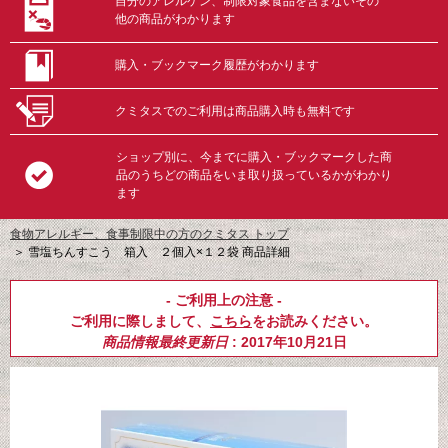
自分のアレルゲン、制限対象食品を含まないその
他の商品がわかります
購入・ブックマーク履歴がわかります
クミタスでのご利用は商品購入時も無料です
ショップ別に、今までに購入・ブックマークした商
品のうちどの商品をいま取り扱っているかがわかり
ます
食物アレルギー、食事制限中の方のクミタス トップ
＞
雪塩ちんすこう 箱入 ２個入×１２袋 商品詳細
- ご利用上の注意 -
ご利用に際しまして、
こちら
をお読みください。
商品情報最終更新日
: 2017年10月21日