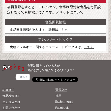
会員登録をすると、アレルゲン、食事制限対象食品を毎回設
定しなくても検索ができます。
メリット
について
食品回収情報
食品回収情報があります。詳細は
こちら
アレルギートピックス
食物アレルギーに関するニュース、トピックスは、
こちら
食事制限をしている人が
食品を探して購入できる“クミタス”
58,377
記事TOP
運営会社
食品検索TOP
採用
クミタスとは
取材のご依頼
お問い合わせ
Facebook