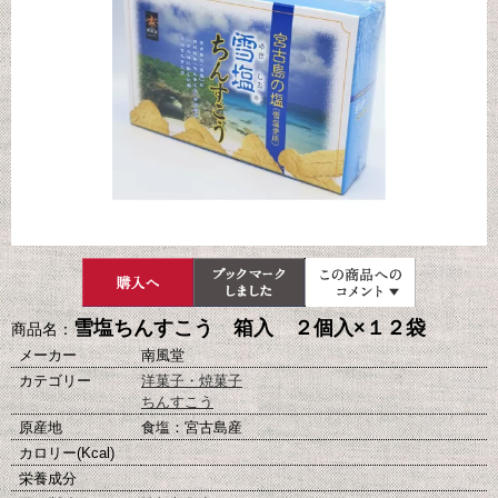
雪塩ちんすこう 箱入 ２個入×１２袋
商品名：
メーカー
南風堂
カテゴリー
洋菓子・焼菓子
ちんすこう
原産地
食塩：宮古島産
カロリー(Kcal)
栄養成分