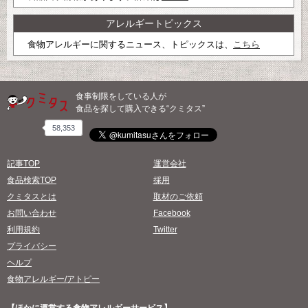
アレルギートピックス
食物アレルギーに関するニュース、トピックスは、
こちら
食事制限をしている人が
食品を探して購入できる“クミタス”
58,353
記事TOP
運営会社
食品検索TOP
採用
クミタスとは
取材のご依頼
お問い合わせ
Facebook
利用規約
Twitter
プライバシー
ヘルプ
食物アレルギー/アトピー