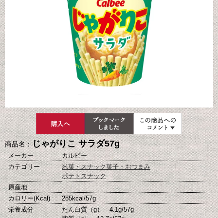
じゃがりこ サラダ57g
商品名：
メーカー
カルビー
カテゴリー
米菓・スナック菓子・おつまみ
ポテトスナック
原産地
カロリー(Kcal)
285kcal/57g
栄養成分
たん白質（g） 4.1g/57g