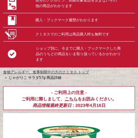
自分のアレルゲン、制限対象食品を含まないその
他の商品がわかります
購入・ブックマーク履歴がわかります
クミタスでのご利用は商品購入時も無料です
ショップ別に、今までに購入・ブックマークした商
品のうちどの商品をいま取り扱っているかがわかり
ます
食物アレルギー、食事制限中の方のクミタス トップ
＞
じゃがりこ サラダ57g 商品詳細
- ご利用上の注意 -
ご利用に際しまして、
こちら
をお読みください。
商品情報最終更新日
: 2023年4月16日