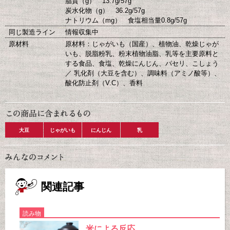
脂質（g） 13.7g/57g
炭水化物（g） 36.2g/57g
ナトリウム（mg） 食塩相当量0.8g/57g
同じ製造ライン
情報収集中
原材料
原材料：じゃがいも（国産）、植物油、乾燥じゃが
いも、脱脂粉乳、粉末植物油脂、乳等を主要原料と
する食品、食塩、乾燥にんじん、パセリ、こしょう
／ 乳化剤（大豆を含む）、調味料（アミノ酸等）、
酸化防止剤（V.C）、香料
大豆
じゃがいも
にんじん
乳
関連記事
読み物
米による反応