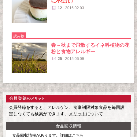
に不使用）
12
2016.02.03
読み物
春～秋まで飛散するイネ科植物の花
粉と食物アレルギー
25
2015.06.09
会員登録をすると、アレルゲン、食事制限対象食品を毎回設
定しなくても検索ができます。
メリット
について
食品回収情報
食品回収情報があります。詳細は
こちら