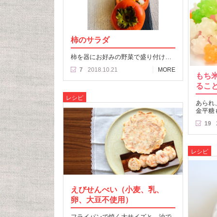
柿のサラダ
柿を器にお好みの野菜で盛り付け…
7
2018.10.21
MORE
もち
るこ
レシピ
あられ
金平糖
19
レシピ
えびせんべい（小麦、乳、
卵、大豆不使用）
フライパンで焼く大サイズと、油で