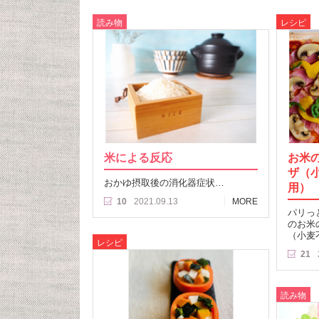
読み物
レシピ
米による反応
お米
ザ（
おかゆ摂取後の消化器症状…
用）
10
2021.09.13
MORE
パリっ
のお米
（小麦
レシピ
21
読み物