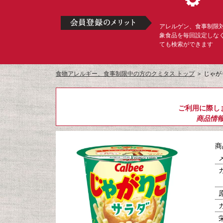
アレルゲン、食事制限
象食品を毎回設定しな
ても検索ができます
食物アレルギー、食事制限中の方のクミタス トップ
＞
じゃが
ご利用に際し
商品情
商