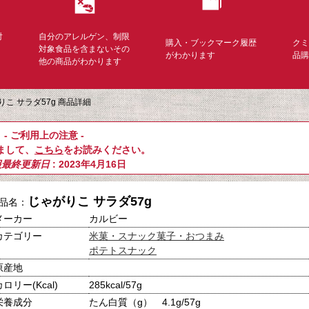
対
自分のアレルゲン、制限
購入・ブックマーク履歴
ク
く
対象食品を含まないその
がわかります
品
他の商品がわかります
りこ サラダ57g 商品詳細
- ご利用上の注意 -
まして、
こちら
をお読みください。
報最終更新日
: 2023年4月16日
じゃがりこ サラダ57g
品名：
メーカー
カルビー
カテゴリー
米菓・スナック菓子・おつまみ
ポテトスナック
原産地
カロリー(Kcal)
285kcal/57g
栄養成分
たん白質（g） 4.1g/57g