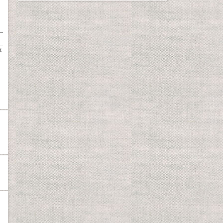
が
と
う