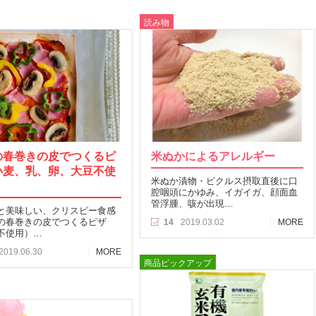
読み物
の春巻きの皮でつくるピ
米ぬかによるアレルギー
小麦、乳、卵、大豆不使
米ぬか漬物・ピクルス摂取直後に口
腔咽頭にかゆみ、イガイガ、顔面血
管浮腫、咳が出現…
と美味しい、クリスピー食感
の春巻きの皮でつくるピザ
14
2019.03.02
MORE
不使用）…
2019.06.30
MORE
商品ピックアップ