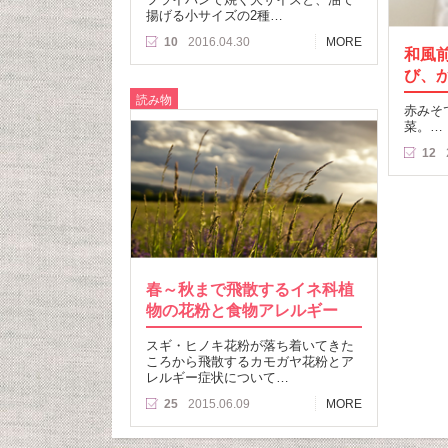
揚げる小サイズの2種…
10
2016.04.30
MORE
和風
び、
読み物
赤みそ
菜。…
12
春～秋まで飛散するイネ科植
物の花粉と食物アレルギー
スギ・ヒノキ花粉が落ち着いてきた
ころから飛散するカモガヤ花粉とア
レルギー症状について…
25
2015.06.09
MORE