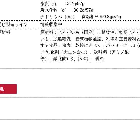
脂質（g） 13.7g/57g
炭水化物（g） 36.2g/57g
ナトリウム（mg） 食塩相当量0.8g/57g
同じ製造ライン
情報収集中
原材料
原材料：じゃがいも（国産）、植物油、乾燥じゃ
いも、脱脂粉乳、粉末植物油脂、乳等を主要原料
する食品、食塩、乾燥にんじん、パセリ、こしょ
／ 乳化剤（大豆を含む）、調味料（アミノ酸
等）、酸化防止剤（V.C）、香料
乳