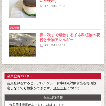
に不使用）
12
2016.02.03
読み物
春～秋まで飛散するイネ科植物の花
粉と食物アレルギー
25
2015.06.09
会員登録をすると、アレルゲン、食事制限対象食品を毎回設
定しなくても検索ができます。
メリット
について
食品回収情報
食品回収情報があります。詳細は
こちら