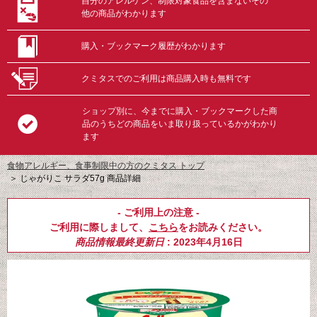
自分のアレルゲン、制限対象食品を含まないその
他の商品がわかります
購入・ブックマーク履歴がわかります
クミタスでのご利用は商品購入時も無料です
ショップ別に、今までに購入・ブックマークした商
品のうちどの商品をいま取り扱っているかがわかり
ます
食物アレルギー、食事制限中の方のクミタス トップ
＞
じゃがりこ サラダ57g 商品詳細
- ご利用上の注意 -
ご利用に際しまして、
こちら
をお読みください。
商品情報最終更新日
: 2023年4月16日