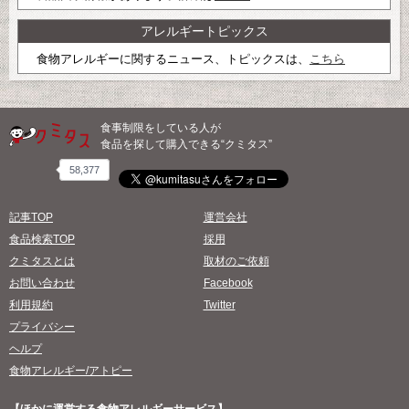
アレルギートピックス
食物アレルギーに関するニュース、トピックスは、
こちら
食事制限をしている人が
食品を探して購入できる“クミタス”
58,377
記事TOP
運営会社
食品検索TOP
採用
クミタスとは
取材のご依頼
お問い合わせ
Facebook
利用規約
Twitter
プライバシー
ヘルプ
食物アレルギー/アトピー