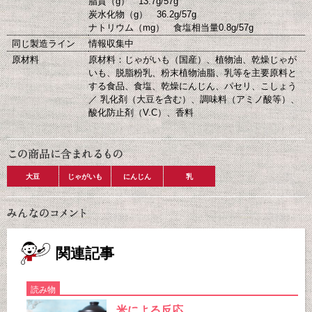
脂質（g） 13.7g/57g
炭水化物（g） 36.2g/57g
ナトリウム（mg） 食塩相当量0.8g/57g
同じ製造ライン
情報収集中
原材料
原材料：じゃがいも（国産）、植物油、乾燥じゃが
いも、脱脂粉乳、粉末植物油脂、乳等を主要原料と
する食品、食塩、乾燥にんじん、パセリ、こしょう
／ 乳化剤（大豆を含む）、調味料（アミノ酸等）、
酸化防止剤（V.C）、香料
大豆
じゃがいも
にんじん
乳
関連記事
読み物
米による反応