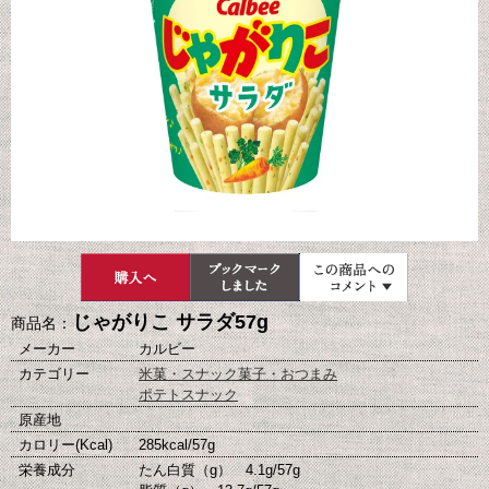
じゃがりこ サラダ57g
商品名：
メーカー
カルビー
カテゴリー
米菓・スナック菓子・おつまみ
ポテトスナック
原産地
カロリー(Kcal)
285kcal/57g
栄養成分
たん白質（g） 4.1g/57g