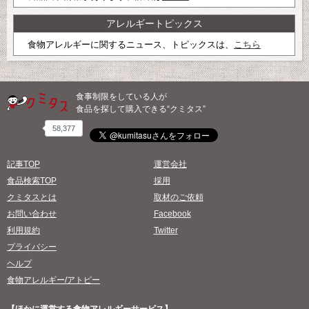
アレルギートピックス
食物アレルギーに関するニュース、トピックスは、
こちら
食事制限をしている人が
食品を探して購入できる“クミタス”
58,377
記事TOP
運営会社
食品検索TOP
採用
クミタスとは
取材のご依頼
お問い合わせ
Facebook
利用規約
Twitter
プライバシー
ヘルプ
食物アレルギー/アトピー