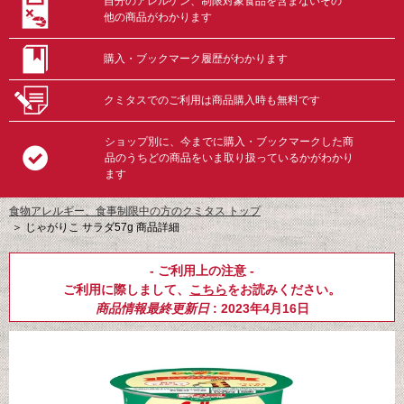
自分のアレルゲン、制限対象食品を含まないその
他の商品がわかります
購入・ブックマーク履歴がわかります
クミタスでのご利用は商品購入時も無料です
ショップ別に、今までに購入・ブックマークした商
品のうちどの商品をいま取り扱っているかがわかり
ます
食物アレルギー、食事制限中の方のクミタス トップ
＞
じゃがりこ サラダ57g 商品詳細
- ご利用上の注意 -
ご利用に際しまして、
こちら
をお読みください。
商品情報最終更新日
: 2023年4月16日