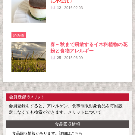
に不使用）
12
2016.02.03
読み物
春～秋まで飛散するイネ科植物の花
粉と食物アレルギー
25
2015.06.09
会員登録をすると、アレルゲン、食事制限対象食品を毎回設
定しなくても検索ができます。
メリット
について
食品回収情報
食品回収情報があります。詳細は
こちら