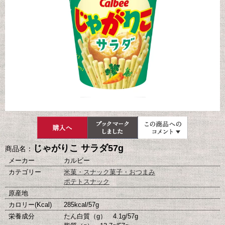
じゃがりこ サラダ57g
商品名：
メーカー
カルビー
カテゴリー
米菓・スナック菓子・おつまみ
ポテトスナック
原産地
カロリー(Kcal)
285kcal/57g
栄養成分
たん白質（g） 4.1g/57g