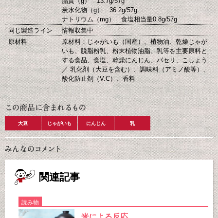
脂質（g） 13.7g/57g
炭水化物（g） 36.2g/57g
ナトリウム（mg） 食塩相当量0.8g/57g
同じ製造ライン
情報収集中
原材料
原材料：じゃがいも（国産）、植物油、乾燥じゃが
いも、脱脂粉乳、粉末植物油脂、乳等を主要原料と
する食品、食塩、乾燥にんじん、パセリ、こしょう
／ 乳化剤（大豆を含む）、調味料（アミノ酸等）、
酸化防止剤（V.C）、香料
大豆
じゃがいも
にんじん
乳
関連記事
読み物
米による反応